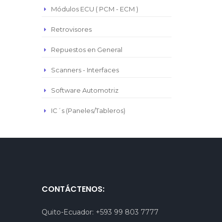
Módulos ECU ( PCM - ECM )
Retrovisores
Repuestos en General
Scanners - Interfaces
Software Automotriz
IC´s (Paneles/Tableros)
CONTÁCTENOS:
Quito-Ecuador:
+593 99 803 7777