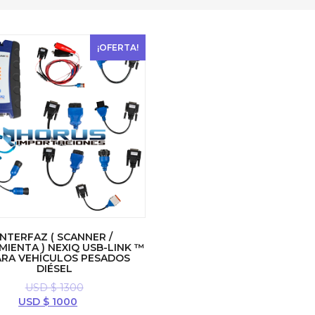
¡OFERTA!
INTERFAZ ( SCANNER /
IENTA ) NEXIQ USB-LINK ™
ARA VEHÍCULOS PESADOS
DIÉSEL
USD $
1300
El
El
USD $
1000
precio
precio