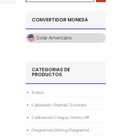
CONVERTIDOR MONEDA
Dolar Americano
Dolar Americano
Peso Colombiano
Sol Peruano
CATEGORIAS DE
Pesos Mexicanos
PRODUCTOS
Peso Argentino
Peso Chileno
Todos
Euro
Cableado / Ramal / Sockets
Real Brasilero
Calibración / Mapa / Immo off
Republica Domincana
Diagramas (Wiring Diagrams)