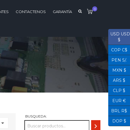
0
NTES
CONTACTENOS
GARANTÍA
USD USD
$
COP C$
PEN S/.
MXN $
ARS $
CLP $
EUR €
BRL R$
BUSQUEDA:
DOP $