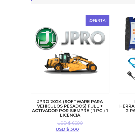
¡OFERTA!
JPRO 2024 (SOFTWARE PARA
VEHÍCULOS PESADOS) FULL +
HERRAM
ACTIVADOR POR SIEMPRE ( 1 PC ) 1
2 P
LICENCIA
USD $
6600
El
El
USD $
300
precio
precio