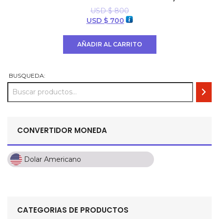
USD $
800
El
El
USD $
700
precio
precio
original
actual
AÑADIR AL CARRITO
era:
es:
USD
USD
$ 800.
$ 700.
BUSQUEDA:
CONVERTIDOR MONEDA
Dolar Americano
Dolar Americano
Peso Colombiano
Sol Peruano
CATEGORIAS DE PRODUCTOS
Pesos Mexicanos