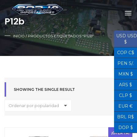
P12b
USD USD
INICIO
/ PRODUCTOS ETIQUETADOS “P12B”
$
COP C$
PEN S/.
MXN $
ARS $
SHOWING THE SINGLE RESULT
CLP $
Ordenar por popularidad
EUR €
BRL R$
DOP $
¡OFERTA!