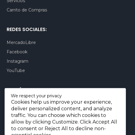
Servicios
Carrito de Compras
REDES SOCIALES:
MercadoLibre
Facebook
Instagram
YouTube
CONTÁCTENOS:
We respect your privacy
Cookies help us improve your experience,
Quito-Ecuador:
+593 99 803 7777
deliver personalized content, and analyze
Llamadas:
+593 99 803 7777
traffic. You can choose which cookies to
Miami-USA:
+1 (872) 295 6069
allow by clicking
Customize
. Click
Accept All
to consent or
Reject All
to decline non-
E-mail.:
info@borjaimportaciones.com