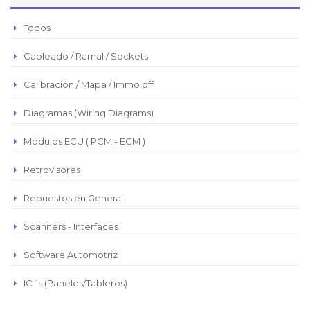
Peso Argentino
Todos
Peso Chileno
Cableado / Ramal / Sockets
Euro
Real Brasilero
Calibración / Mapa / Immo off
Republica Domincana
Diagramas (Wiring Diagrams)
Módulos ECU ( PCM - ECM )
Retrovisores
Repuestos en General
Scanners - Interfaces
Software Automotriz
IC´s (Paneles/Tableros)