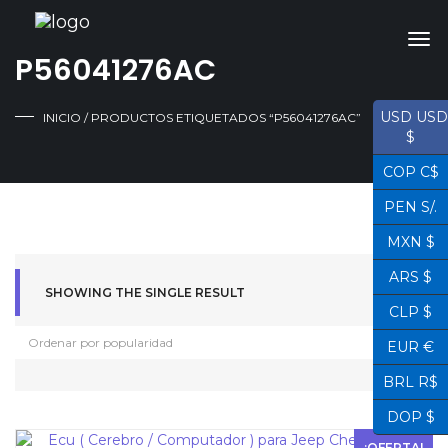
P56041276AC
USD USD
INICIO
/ PRODUCTOS ETIQUETADOS “P56041276AC”
$
COP C$
PEN S/.
MXN $
ARS $
SHOWING THE SINGLE RESULT
CLP $
EUR €
BRL R$
DOP $
¡OFERTA!