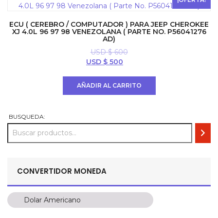
ECU ( CEREBRO / COMPUTADOR ) PARA JEEP CHEROKEE
XJ 4.0L 96 97 98 VENEZOLANA ( PARTE NO. P56041276
AD)
USD $
600
El
El
USD $
500
precio
precio
original
actual
AÑADIR AL CARRITO
era:
es:
USD
USD
$ 600.
$ 500.
BUSQUEDA:
CONVERTIDOR MONEDA
Dolar Americano
Dolar Americano