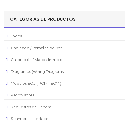
Peso Colombiano
Sol Peruano
CATEGORIAS DE PRODUCTOS
Pesos Mexicanos
Peso Argentino
Todos
Peso Chileno
Cableado / Ramal / Sockets
Euro
Real Brasilero
Calibración / Mapa / Immo off
Republica Domincana
Diagramas (Wiring Diagrams)
Módulos ECU ( PCM - ECM )
Retrovisores
Repuestos en General
Scanners - Interfaces