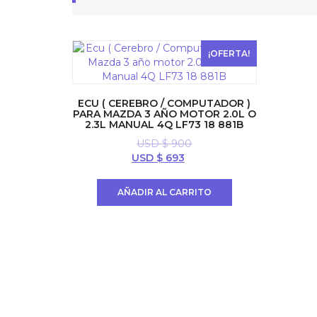
¡OFERTA!
ECU ( CEREBRO / COMPUTADOR )
PARA MAZDA 3 AÑO MOTOR 2.0L O
2.3L MANUAL 4Q LF73 18 881B
USD $
900
El
El
USD $
693
precio
precio
original
actual
AÑADIR AL CARRITO
era:
es:
USD
USD
$ 900.
$ 693.