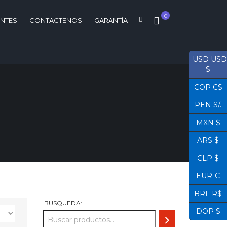
0
ENTES
CONTACTENOS
GARANTÍA
USD USD
$
COP C$
PEN S/.
MXN $
ARS $
CLP $
EUR €
BRL R$
BUSQUEDA:
DOP $