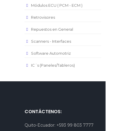
Módulos ECU ( PCM - ECM )
Retrovisores
Repuestos en General
Scanners - Interfaces
Software Automotriz
IC´s (Paneles/Tableros)
CONTÁCTENOS:
Quito-Ecuador:
+593 99 803 7777