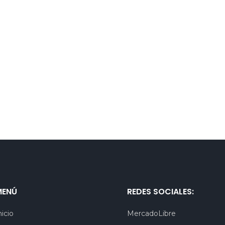
MENÚ
REDES SOCIALES:
nicio
MercadoLibre