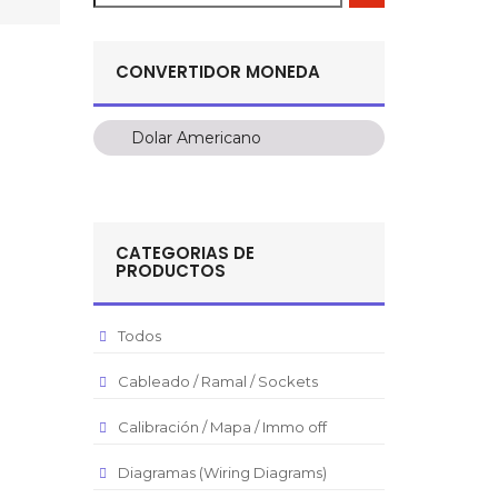
CONVERTIDOR MONEDA
Dolar Americano
Dolar Americano
Peso Colombiano
Sol Peruano
CATEGORIAS DE
Pesos Mexicanos
PRODUCTOS
Peso Argentino
Peso Chileno
Todos
Euro
Cableado / Ramal / Sockets
Real Brasilero
Calibración / Mapa / Immo off
Republica Domincana
Diagramas (Wiring Diagrams)