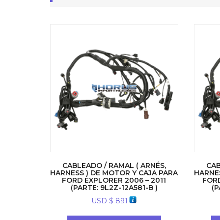
CABLEADO / RAMAL ( ARNÉS,
CAB
HARNESS ) DE MOTOR Y CAJA PARA
HARNES
FORD EXPLORER 2006 – 2011
FORD
(PARTE: 9L2Z-12A581-B )
(P
USD $
891