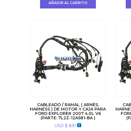
AÑADIR AL CARRITO
CABLEADO / RAMAL ( ARNÉS,
CAB
HARNESS ) DE MOTOR Y CAJA PARA
HARNES
FORD EXPLORER 2007 4.0L V6
FORD
(PARTE: 7L2Z-12A581-BA )
(
USD $
891