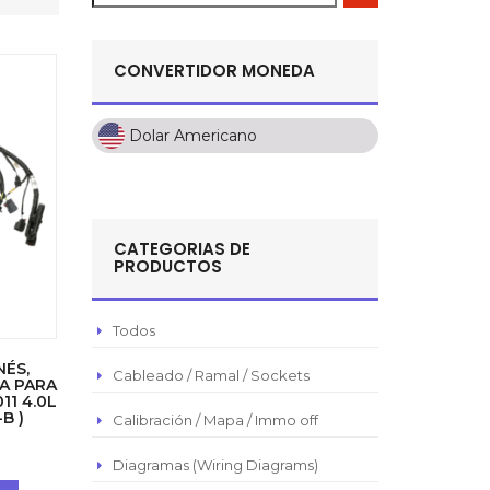
CONVERTIDOR MONEDA
Dolar Americano
Dolar Americano
Peso Colombiano
Sol Peruano
CATEGORIAS DE
Pesos Mexicanos
PRODUCTOS
Peso Argentino
Peso Chileno
Todos
Euro
NÉS,
Cableado / Ramal / Sockets
A PARA
11 4.0L
Real Brasilero
B )
Calibración / Mapa / Immo off
Republica Domincana
Diagramas (Wiring Diagrams)