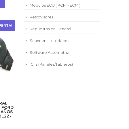
Módulos ECU ( PCM - ECM )
Retrovisores
FERTA!
Repuestos en General
Scanners - Interfaces
Software Automotriz
IC´s (Paneles/Tableros)
IRAL
E FORD
 AÑOS
 8L2Z-