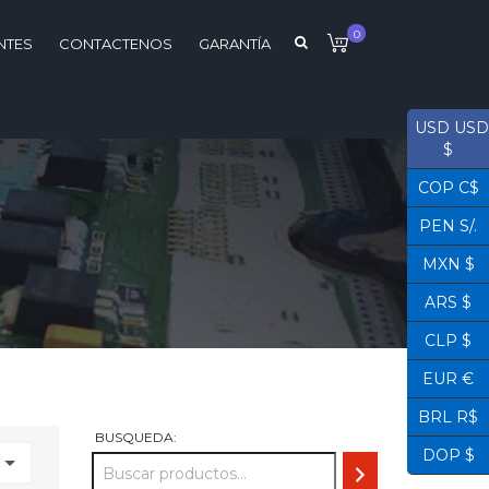
0
NTES
CONTACTENOS
GARANTÍA
USD USD
$
COP C$
PEN S/.
MXN $
ARS $
CLP $
EUR €
BRL R$
BUSQUEDA:
DOP $