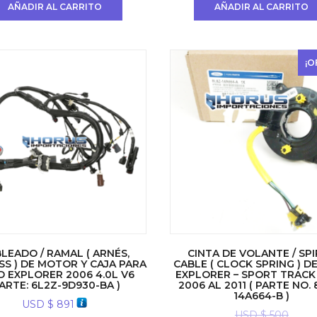
AÑADIR AL CARRITO
AÑADIR AL CARRITO
¡O
LEADO / RAMAL ( ARNÉS,
CINTA DE VOLANTE / SP
S ) DE MOTOR Y CAJA PARA
CABLE ( CLOCK SPRING ) D
 EXPLORER 2006 4.0L V6
EXPLORER – SPORT TRACK
PARTE: 6L2Z-9D930-BA )
2006 AL 2011 ( PARTE NO.
14A664-B )
USD $
891
USD $
500