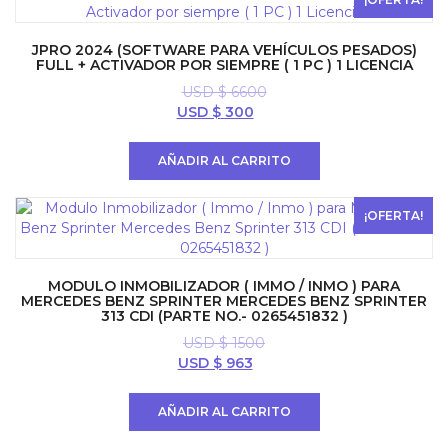
JPRO 2024 (SOFTWARE PARA VEHÍCULOS PESADOS)
FULL + ACTIVADOR POR SIEMPRE ( 1 PC ) 1 LICENCIA
USD $
6600
El
El
USD $
300
precio
precio
original
actual
AÑADIR AL CARRITO
era:
es:
USD
USD
$ 6600.
$ 300.
¡OFERTA!
MODULO INMOBILIZADOR ( IMMO / INMO ) PARA
MERCEDES BENZ SPRINTER MERCEDES BENZ SPRINTER
313 CDI (PARTE NO.- 0265451832 )
USD $
1500
El
El
USD $
963
precio
precio
original
actual
AÑADIR AL CARRITO
era:
es:
USD
USD