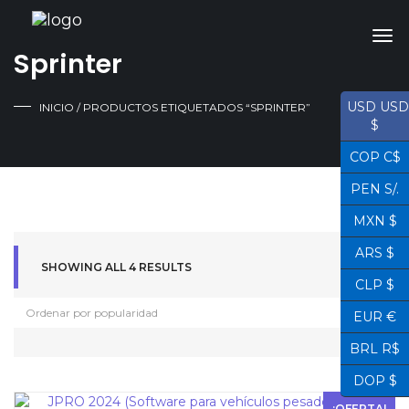
Sprinter
USD USD
INICIO
/ PRODUCTOS ETIQUETADOS “SPRINTER”
$
COP C$
PEN S/.
MXN $
ARS $
SHOWING ALL 4 RESULTS
CLP $
EUR €
BRL R$
DOP $
¡OFERTA!