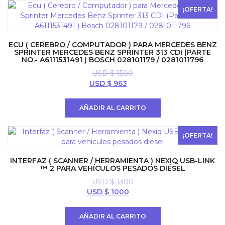
$ 1500.
$ 963.
¡OFERTA!
ECU ( CEREBRO / COMPUTADOR ) PARA MERCEDES BENZ
SPRINTER MERCEDES BENZ SPRINTER 313 CDI (PARTE
NO.- A6111531491 ) BOSCH 028101179 / 0281011796
USD $
1500
El
El
USD $
963
precio
precio
original
actual
AÑADIR AL CARRITO
era:
es:
USD
USD
$ 1500.
$ 963.
¡OFERTA!
INTERFAZ ( SCANNER / HERRAMIENTA ) NEXIQ USB-LINK
™ 2 PARA VEHÍCULOS PESADOS DIÉSEL
USD $
1300
El
El
USD $
1000
precio
precio
original
actual
AÑADIR AL CARRITO
era:
es: