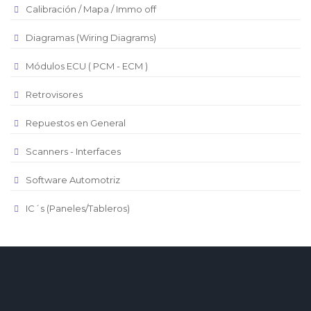
Real Brasilero
Calibración / Mapa / Immo off
Republica Domincana
Diagramas (Wiring Diagrams)
Módulos ECU ( PCM - ECM )
Retrovisores
Repuestos en General
Scanners - Interfaces
Software Automotriz
IC´s (Paneles/Tableros)