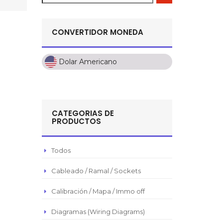
CONVERTIDOR MONEDA
Dolar Americano
Dolar Americano
Peso Colombiano
Sol Peruano
CATEGORIAS DE
Pesos Mexicanos
PRODUCTOS
Peso Argentino
Peso Chileno
Todos
Euro
Cableado / Ramal / Sockets
Real Brasilero
Calibración / Mapa / Immo off
Republica Domincana
Diagramas (Wiring Diagrams)