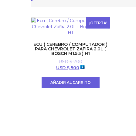
¡OFERTA!
ECU ( CEREBRO / COMPUTADOR )
PARA CHEVROLET ZAFIRA 2.0L (
BOSCH M1.5.5 ) H1
USD $
700
El
El
USD $
500
precio
precio
original
actual
AÑADIR AL CARRITO
era:
es:
USD
USD
$ 700.
$ 500.