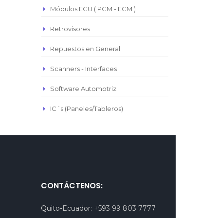
Módulos ECU ( PCM - ECM )
Retrovisores
Repuestos en General
Scanners - Interfaces
Software Automotriz
IC´s (Paneles/Tableros)
CONTÁCTENOS:
Quito-Ecuador:
+593 99 803 7777