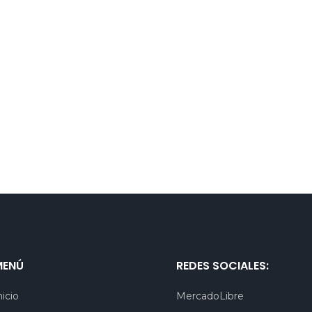
MENÚ
REDES SOCIALES:
nicio
MercadoLibre