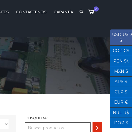
0
NTES
CONTACTENOS
GARANTÍA
USD USD
$
COP C$
PEN S/.
MXN $
ARS $
CLP $
EUR €
BRL R$
BUSQUEDA:
DOP $