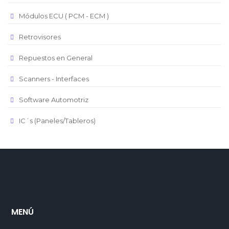
Módulos ECU ( PCM - ECM )
Retrovisores
Repuestos en General
Scanners - Interfaces
Software Automotriz
IC´s (Paneles/Tableros)
MENÚ