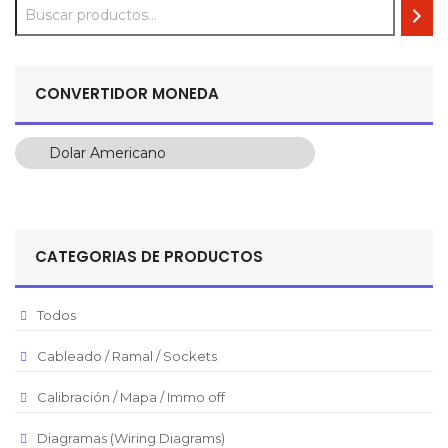
CONVERTIDOR MONEDA
Dolar Americano
Dolar Americano
Peso Colombiano
Sol Peruano
CATEGORIAS DE PRODUCTOS
Pesos Mexicanos
Peso Argentino
Todos
Peso Chileno
Cableado / Ramal / Sockets
Euro
Real Brasilero
Calibración / Mapa / Immo off
Republica Domincana
Diagramas (Wiring Diagrams)