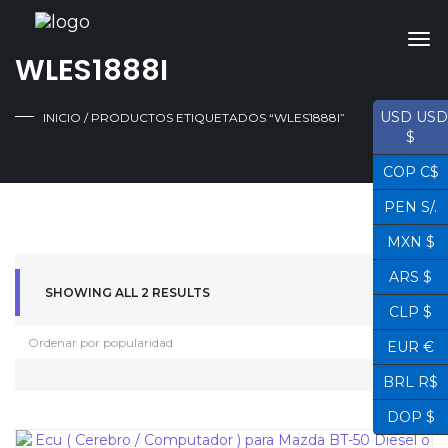
WLES1888I
USD USD
INICIO
/ PRODUCTOS ETIQUETADOS “WLES1888I”
$
COP C$
PEN S/.
MXN $
ARS $
SHOWING ALL 2 RESULTS
CLP $
EUR €
BRL R$
DOP $