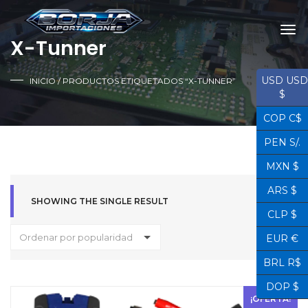
X-Tunner
USD USD
INICIO
/ PRODUCTOS ETIQUETADOS “X-TUNNER”
$
COP C$
PEN S/.
MXN $
ARS $
SHOWING THE SINGLE RESULT
CLP $
Ordenar por popularidad
EUR €
BRL R$
DOP $
¡OFERTA!