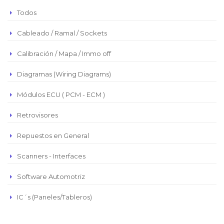
Peso Argentino
Todos
Peso Chileno
Cableado / Ramal / Sockets
Euro
Real Brasilero
Calibración / Mapa / Immo off
Republica Domincana
Diagramas (Wiring Diagrams)
Módulos ECU ( PCM - ECM )
Retrovisores
Repuestos en General
Scanners - Interfaces
Software Automotriz
IC´s (Paneles/Tableros)