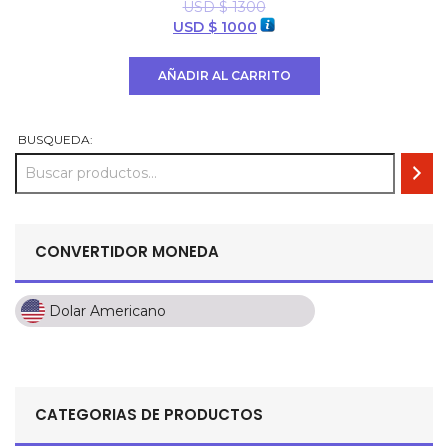
USD $
1300
El
El
USD $
1000
precio
precio
original
actual
AÑADIR AL CARRITO
era:
es:
USD
USD
$ 1300.
$ 1000.
BUSQUEDA:
CONVERTIDOR MONEDA
Dolar Americano
Dolar Americano
Peso Colombiano
Sol Peruano
CATEGORIAS DE PRODUCTOS
Pesos Mexicanos