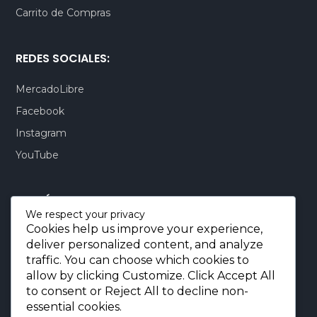
Carrito de Compras
REDES SOCIALES:
MercadoLibre
Facebook
Instagram
YouTube
CONTÁCTENOS:
We respect your privacy
Cookies help us improve your experience,
Quito-Ecuador:
+593 99 803 7777
deliver personalized content, and analyze
Llamadas:
+593 99 803 7777
traffic. You can choose which cookies to
Miami-USA:
+1 (872) 295 6069
allow by clicking
Customize
. Click
Accept All
to consent or
Reject All
to decline non-
E-mail.:
info@borjaimportaciones.com
essential cookies.
© 2026 BORJA Importaciones