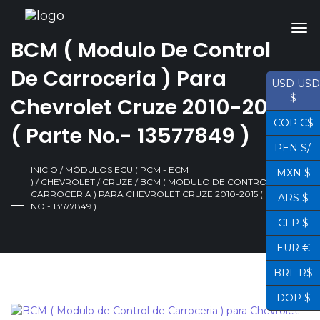
BCM ( Modulo De Control
De Carroceria ) Para
USD USD
$
Chevrolet Cruze 2010-2015
COP C$
( Parte No.- 13577849 )
PEN S/.
INICIO
/
MÓDULOS ECU ( PCM - ECM
MXN $
)
/
CHEVROLET
/
CRUZE
/ BCM ( MODULO DE CONTROL DE
CARROCERIA ) PARA CHEVROLET CRUZE 2010-2015 ( PARTE
ARS $
NO.- 13577849 )
CLP $
EUR €
BRL R$
DOP $
¡OFERTA!