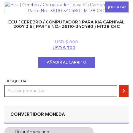
$ 594.
$ 396.
¡OFERTA!
ECU ( CEREBRO / COMPUTADOR ) PARA KIA CARNIVAL
2007 3.6 ( PARTE NO.- 39110-34C480 ) MT38 C4C
USD $
800
El
El
USD $
700
precio
precio
original
actual
AÑADIR AL CARRITO
era:
es:
USD
USD
$ 800.
$ 700.
BUSQUEDA:
CONVERTIDOR MONEDA
Dolar Americano
Dolar Americano