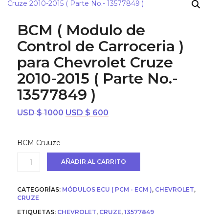
BCM ( Modulo de
Control de Carroceria )
para Chevrolet Cruze
2010-2015 ( Parte No.-
13577849 )
El
El
USD $
1000
USD $
600
precio
precio
original
actual
BCM Cruuze
era:
es:
USD
USD
BCM
AÑADIR AL CARRITO
$ 1000.
$ 600.
(
Modulo
de
CATEGORÍAS:
MÓDULOS ECU ( PCM - ECM )
,
CHEVROLET
,
Control
CRUZE
de
Carroceria
ETIQUETAS:
CHEVROLET
,
CRUZE
,
13577849