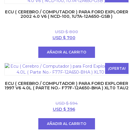
ECU ( CEREBRO / COMPUTADOR ) PARA FORD EXPLORER
2002 4.0 V6 ( NCD-100, 1U7A-12A650-GSB )
USD $
800
El
El
USD $
700
precio
precio
original
actual
AÑADIR AL CARRITO
era:
es:
USD
USD
$ 800.
$ 700.
¡OFERTA!
ECU ( CEREBRO / COMPUTADOR ) PARA FORD EXPLORER
1997 V6 4.0L ( PARTE NO.- F77F-12A650-BHA ) XLT0 TAU2
USD $
594
El
El
USD $
396
precio
precio
original
actual
AÑADIR AL CARRITO
era:
es:
USD
USD