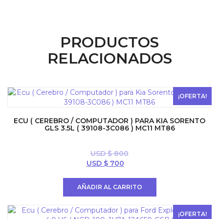
PRODUCTOS
RELACIONADOS
¡OFERTA!
ECU ( CEREBRO / COMPUTADOR ) PARA KIA SORENTO
GLS 3.5L ( 39108-3C086 ) MC11 MT86
USD $
800
El
El
USD $
700
precio
precio
original
actual
AÑADIR AL CARRITO
era:
es:
USD
USD
$ 800.
$ 700.
¡OFERTA!