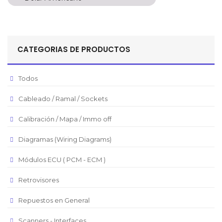
Peso Colombiano
Sol Peruano
CATEGORIAS DE PRODUCTOS
Pesos Mexicanos
Peso Argentino
Todos
Peso Chileno
Cableado / Ramal / Sockets
Euro
Real Brasilero
Calibración / Mapa / Immo off
Republica Domincana
Diagramas (Wiring Diagrams)
Módulos ECU ( PCM - ECM )
Retrovisores
Repuestos en General
Scanners - Interfaces