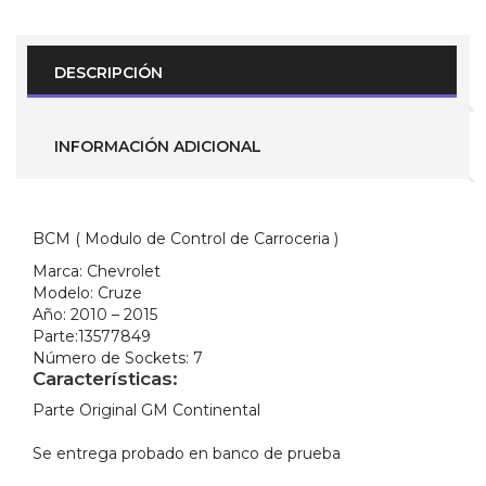
)
para
Chevrolet
Cruze
DESCRIPCIÓN
2010-
2015
(
Parte
INFORMACIÓN ADICIONAL
No.-
13577849
)
cantidad
BCM ( Modulo de Control de Carroceria )
Marca:
Chevrolet
Modelo:
Cruze
Año:
2010 – 2015
Parte:
13577849
Número de Sockets:
7
Características:
Parte Original GM Continental
Se entrega probado en banco de prueba