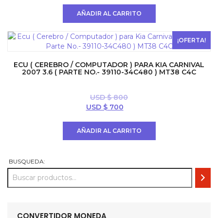
original
actual
AÑADIR AL CARRITO
era:
es:
USD
USD
$ 1300.
$ 900.
¡OFERTA!
ECU ( CEREBRO / COMPUTADOR ) PARA KIA CARNIVAL
2007 3.6 ( PARTE NO.- 39110-34C480 ) MT38 C4C
USD $
800
El
El
USD $
700
precio
precio
original
actual
AÑADIR AL CARRITO
era:
es:
USD
USD
$ 800.
$ 700.
BUSQUEDA:
CONVERTIDOR MONEDA