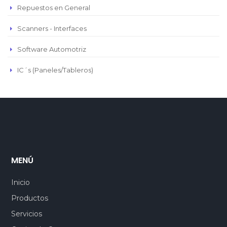
Repuestos en General
Scanners - Interfaces
Software Automotriz
IC´s (Paneles/Tableros)
MENÚ
Inicio
Productos
Servicios