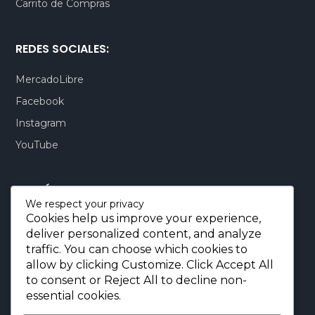
Carrito de Compras
REDES SOCIALES:
MercadoLibre
Facebook
Instagram
YouTube
CONTÁCTENOS:
We respect your privacy
Cookies help us improve your experience,
Quito-Ecuador:
+593 99 803 7777
deliver personalized content, and analyze
Llamadas:
+593 99 803 7777
traffic. You can choose which cookies to
Miami-USA:
+1 (872) 295 6069
allow by clicking
Customize
. Click
Accept All
to consent or
Reject All
to decline non-
E-mail.:
info@borjaimportaciones.com
essential cookies.
© 2026 BORJA Importaciones