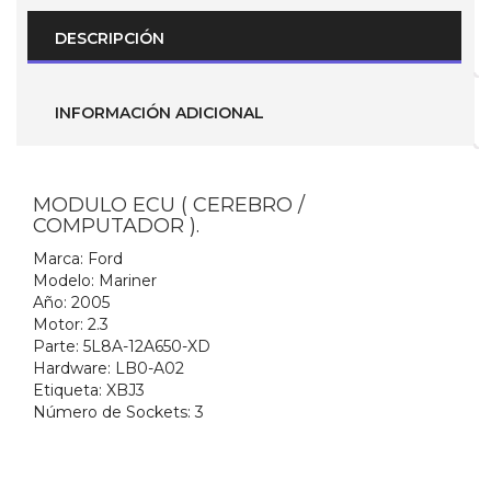
Año
2005
DESCRIPCIÓN
(
Parte
No.
5L8A-
INFORMACIÓN ADICIONAL
12A650-
XD
)
XBJ3
cantidad
MODULO ECU ( CEREBRO /
COMPUTADOR ).
Marca:
Ford
Modelo:
Mariner
Año:
2005
Motor:
2.3
Parte: 5L8A-12A650-XD
Hardware:
LB0-A02
Etiqueta:
XBJ3
Número de Sockets:
3