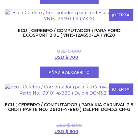
era:
es:
USD
USD
$ 900.
$ 792.
¡OFERTA!
ECU ( CEREBRO / COMPUTADOR ) PARA FORD
ECOSPORT 2.0L ( 7N15-12A650-LA ) YKZ0
USD $
800
El
El
USD $
700
precio
precio
original
actual
AÑADIR AL CARRITO
era:
es:
USD
USD
$ 800.
$ 700.
¡OFERTA!
ECU ( CEREBRO / COMPUTADOR ) PARA KIA CARNIVAL 2.9
CRDI ( PARTE NO.- 39101-4×880 ) DELPHI DCM3.2 CR-G
USD $
1300
El
El
USD $
900
precio
precio