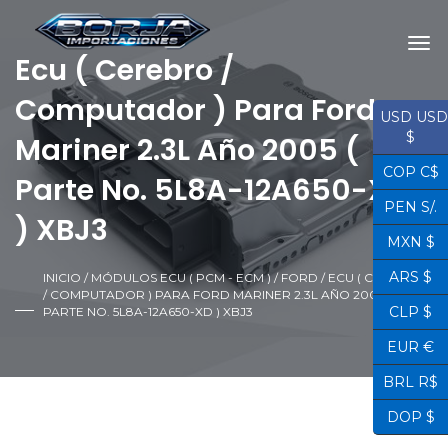
Ecu ( Cerebro /
Computador ) Para Ford
USD USD
$
Mariner 2.3L Año 2005 (
COP C$
Parte No. 5L8A-12A650-XD
PEN S/.
) XBJ3
MXN $
ARS $
INICIO
/
MÓDULOS ECU ( PCM - ECM )
/
FORD
/ ECU ( CEREBRO
/ COMPUTADOR ) PARA FORD MARINER 2.3L AÑO 2005 (
CLP $
PARTE NO. 5L8A-12A650-XD ) XBJ3
EUR €
BRL R$
DOP $