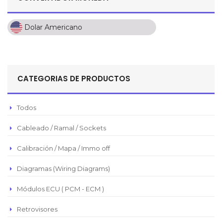
Dolar Americano
Dolar Americano
Peso Colombiano
Sol Peruano
CATEGORIAS DE PRODUCTOS
Pesos Mexicanos
Peso Argentino
Todos
Peso Chileno
Cableado / Ramal / Sockets
Euro
Real Brasilero
Calibración / Mapa / Immo off
Republica Domincana
Diagramas (Wiring Diagrams)
Módulos ECU ( PCM - ECM )
Retrovisores