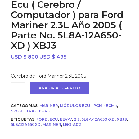
Ecu ( Cerebro /
Computador ) para Ford
Mariner 2.3L Año 2005 (
Parte No. 5L8A-12A650-
XD ) XBJ3
El
El
USD $
800
USD $
495
precio
precio
original
actual
Cerebro de Ford Mariner 2.3L 2005
era:
es:
USD
USD
Ecu
AÑADIR AL CARRITO
$ 800.
$ 495.
(
Cerebro
/
CATEGORÍAS:
MARINER
,
MÓDULOS ECU ( PCM - ECM )
,
Computador
SPORT TRAC
,
FORD
)
ETIQUETAS:
FORD
,
ECU
,
EEV-V
,
2.3
,
5L8A-12A650-XD
,
XBJ3
,
para
5L8A12A650XD
,
MARINER
,
LBO-A02
Ford
Mariner
2.3L