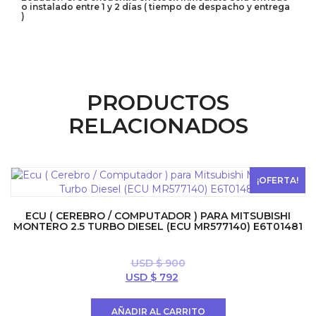
o instalado entre 1 y 2 días ( tiempo de despacho y entrega
)
PRODUCTOS
RELACIONADOS
¡OFERTA!
ECU ( CEREBRO / COMPUTADOR ) PARA MITSUBISHI
MONTERO 2.5 TURBO DIESEL (ECU MR577140) E6T01481
USD $
900
El
El
USD $
792
precio
precio
original
actual
AÑADIR AL CARRITO