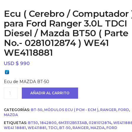
Ecu ( Cerebro / Computador 
para Ford Ranger 3.0L TDCI
Diesel / Mazda BT50 ( Parte
No.- 0281012874 ) WE41
WE4118881
USD $
990
Ecu de MAZDA BT-50
Ecu
AÑADIR AL CARRITO
(
Cerebro
/
CATEGORÍAS:
BT-50
,
MÓDULOS ECU ( PCM - ECM )
,
RANGER
,
FORD
,
Computador
MAZDA
)
ETIQUETAS:
BT50
,
1842800
,
6M3512B533AB
,
0281012874
,
WE411888
para
WE41 18881
,
WE411881
,
TDCI
,
BT-50
,
RANGER
,
MAZDA
,
FORD
Ford