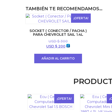
TAMBIÉN TE RECOMENDAMOS…
¡OFERTA!
SOCKET ( CONECTOR / PACHA )
PARA CHEVROLET SAIL 1.4L
USD $
300
El
El
USD $
200
precio
precio
original
actual
AÑADIR AL CARRITO
era:
es:
USD
USD
$ 300.
$ 200.
PRODUCT
¡OFERTA!
¡