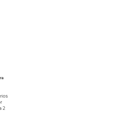
ra
rios
r
a 2