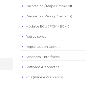
Real Brasilero
Calibración / Mapa / Immo off
Republica Domincana
Diagramas (Wiring Diagrams)
Módulos ECU ( PCM - ECM )
Retrovisores
Repuestos en General
Scanners - Interfaces
Software Automotriz
IC´s (Paneles/Tableros)