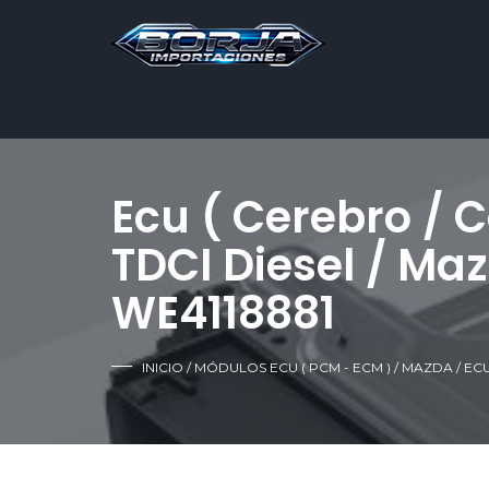
Ecu ( Cerebro / 
TDCI Diesel / Ma
WE4118881
INICIO
/
MÓDULOS ECU ( PCM - ECM )
/
MAZDA
/ EC