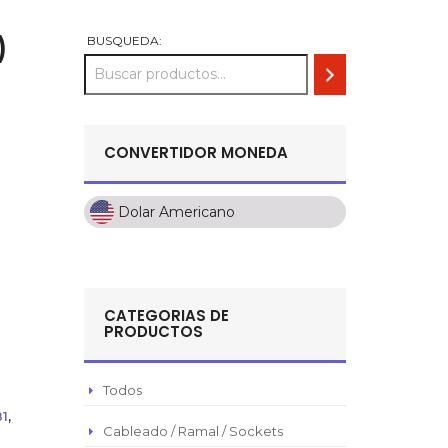
)
BUSQUEDA:
CONVERTIDOR MONEDA
Dolar Americano
Dolar Americano
Peso Colombiano
Sol Peruano
CATEGORIAS DE
Pesos Mexicanos
PRODUCTOS
Peso Argentino
Peso Chileno
Todos
1
,
Euro
Cableado / Ramal / Sockets