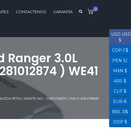
0
NTES
CONTACTENOS
GARANTÍA
USD USD
$
COP C$
d Ranger 3.0L
PEN S/.
0281012874 ) WE41
MXN $
ARS $
CLP $
ZDA BT50 ( PARTE NO.- 0281012874 ) WE41 WE4118881
EUR €
BRL R$
DOP $