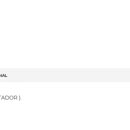
Ranger
3.0L
TDCI
Diesel
/
Mazda
BT50
(
Parte
No.-
0281012874
)
WE41
WE4118881
cantidad
NAL
ADOR ).