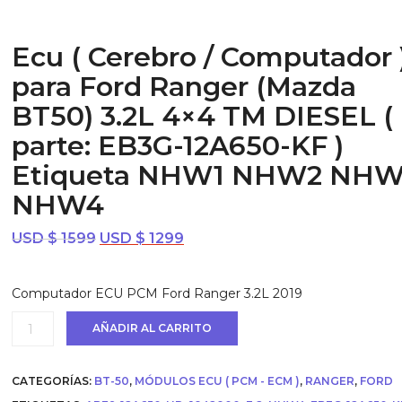
Ecu ( Cerebro / Computador 
para Ford Ranger (Mazda
BT50) 3.2L 4×4 TM DIESEL (
parte: EB3G-12A650-KF )
Etiqueta NHW1 NHW2 NH
NHW4
El
El
USD $
1599
USD $
1299
precio
precio
original
actual
Computador ECU PCM Ford Ranger 3.2L 2019
era:
es:
USD
USD
Ecu
AÑADIR AL CARRITO
$ 1599.
$ 1299.
(
Cerebro
/
CATEGORÍAS:
BT-50
,
MÓDULOS ECU ( PCM - ECM )
,
RANGER
,
FORD
Computador