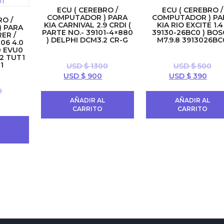
ECU ( CEREBRO /
ECU ( CEREBRO /
COMPUTADOR ) PARA
COMPUTADOR ) PA
RO /
KIA CARNIVAL 2.9 CRDI (
KIA RIO EXCITE 1.4
 PARA
PARTE NO.- 39101-4×880
39130-26BC0 ) BO
ER /
) DELPHI DCM3.2 CR-G
M7.9.8 3913026BC
06 4.0
0 EVU0
2 TUT1
1
USD $
1300
USD $
500
El
El
El
El
USD $
900
USD $
390
precio
precio
precio
prec
0
original
actual
original
actu
El
AÑADIR AL
AÑADIR AL
era:
es:
era:
es:
CARRITO
CARRITO
precio
USD
USD
USD
USD
actual
$ 1300.
$ 900.
$ 500.
$ 39
L
es:
USD
$ 700.