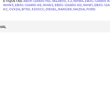
)
ETIQUETAS:
AB39-12A650-HD
,
1842800
,
3.2
,
NHW4
,
EB3G-12A650-K
para
NHW3
,
EB3G-12A650-KE
,
NHW2
,
EB3G-12A650-KD
,
NHW1
,
EB3G-12A
Ford
KC
,
CVXZA
,
BT50
,
3200CC
,
DIESEL
,
RANGER
,
MAZDA
,
FORD
Ranger
(Mazda
BT50)
3.2L
NAL
4x4
TM
DIESEL
(
parte:
EB3G-
12A650-
KF
)
Etiqueta
NHW1
NHW2
NHW3
NHW4
cantidad