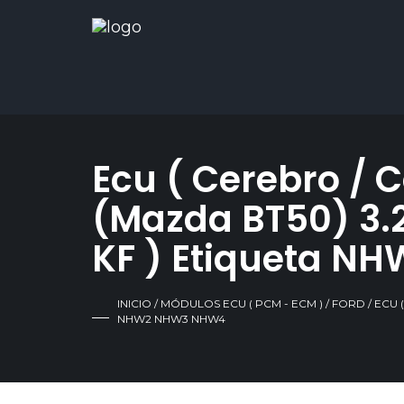
Ecu ( Cerebro / 
(Mazda BT50) 3.2
KF ) Etiqueta 
INICIO
/
MÓDULOS ECU ( PCM - ECM )
/
FORD
/ ECU 
NHW2 NHW3 NHW4