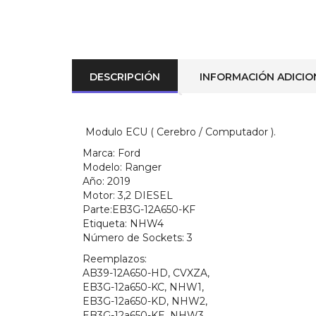
DESCRIPCIÓN
INFORMACIÓN ADICIO
Modulo ECU ( Cerebro / Computador ).
Marca:
Ford
Modelo:
Ranger
Año:
2019
Motor:
3,2 DIESEL
Parte:
EB3G-12A650-KF
Etiqueta:
NHW4
Número de Sockets:
3
Reemplazos:
AB39-12A650-HD, CVXZA,
EB3G-12a650-KC, NHW1,
EB3G-12a650-KD, NHW2,
EB3G-12a650-KE, NHW3