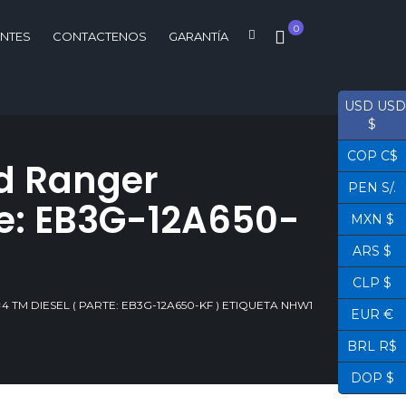
0
ENTES
CONTACTENOS
GARANTÍA
USD USD
$
COP C$
rd Ranger
PEN S/.
te: EB3G-12A650-
MXN $
ARS $
CLP $
 TM DIESEL ( PARTE: EB3G-12A650-KF ) ETIQUETA NHW1
EUR €
BRL R$
DOP $