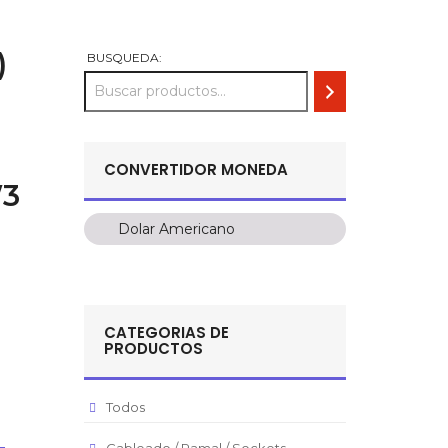
)
BUSQUEDA:
CONVERTIDOR MONEDA
W3
Dolar Americano
Dolar Americano
Peso Colombiano
Sol Peruano
CATEGORIAS DE
Pesos Mexicanos
PRODUCTOS
Peso Argentino
Peso Chileno
Todos
Euro