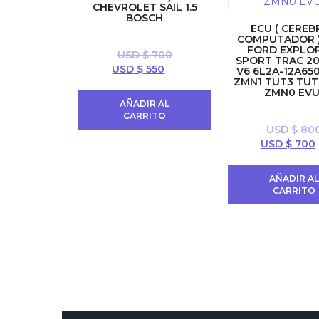
CHEVROLET SAIL 1.5
BOSCH
ECU ( CEREB
COMPUTADOR )
FORD EXPLOR
USD $
700
SPORT TRAC 20
El
El
USD $
550
V6 6L2A-12A65
ZMN1 TUT3 TUT
precio
precio
ZMN0 EVU
original
actual
AÑADIR AL
era:
es:
CARRITO
USD
USD
USD $
80
$ 700.
$ 550.
El
USD $
700
precio
original
AÑADIR A
era:
CARRITO
USD
$ 800.