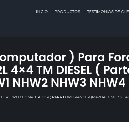
INICIO
PRODUCTOS
TESTIMONIOS DE CLI
Computador ) Para Fo
L 4×4 TM DIESEL ( Par
NHW1 NHW2 NHW3 NHW4
( CEREBRO / COMPUTADOR ) PARA FORD RANGER (MAZDA BT50) 3.2L 4×4