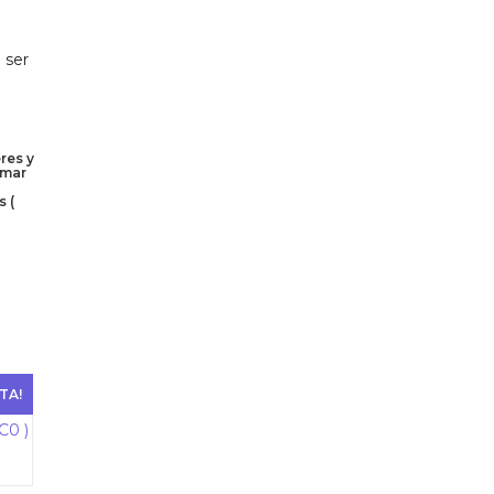
 ser
res y
rmar
s (
TA!