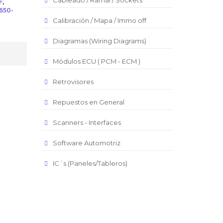
Cableado / Ramal / Sockets
F
,
650-
Real Brasilero
Calibración / Mapa / Immo off
Republica Domincana
Diagramas (Wiring Diagrams)
Módulos ECU ( PCM - ECM )
Retrovisores
Repuestos en General
Scanners - Interfaces
Software Automotriz
IC´s (Paneles/Tableros)