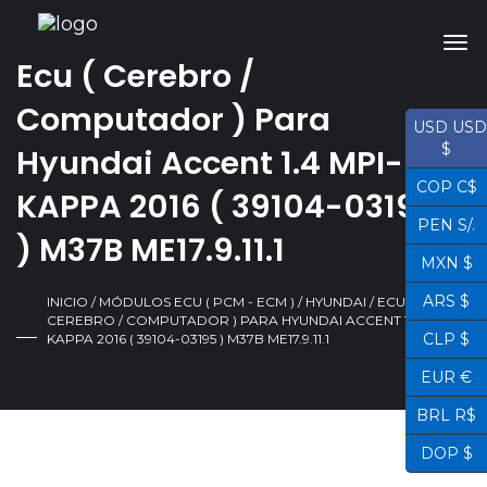
Ecu ( Cerebro /
Computador ) Para
USD USD
$
Hyundai Accent 1.4 MPI-
COP C$
KAPPA 2016 ( 39104-03195
PEN S/.
) M37B ME17.9.11.1
MXN $
ARS $
INICIO
/
MÓDULOS ECU ( PCM - ECM )
/
HYUNDAI
/ ECU (
CEREBRO / COMPUTADOR ) PARA HYUNDAI ACCENT 1.4 MPI-
CLP $
KAPPA 2016 ( 39104-03195 ) M37B ME17.9.11.1
EUR €
BRL R$
DOP $