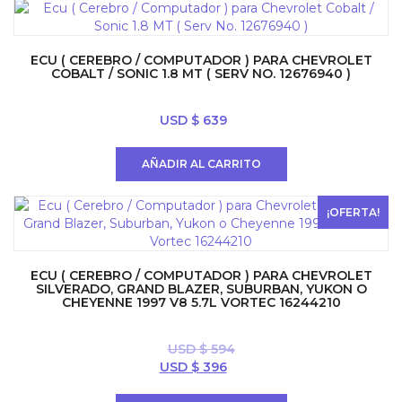
ECU ( CEREBRO / COMPUTADOR ) PARA CHEVROLET
COBALT / SONIC 1.8 MT ( SERV NO. 12676940 )
USD $
639
AÑADIR AL CARRITO
¡OFERTA!
ECU ( CEREBRO / COMPUTADOR ) PARA CHEVROLET
SILVERADO, GRAND BLAZER, SUBURBAN, YUKON O
CHEYENNE 1997 V8 5.7L VORTEC 16244210
USD $
594
El
El
USD $
396
precio
precio