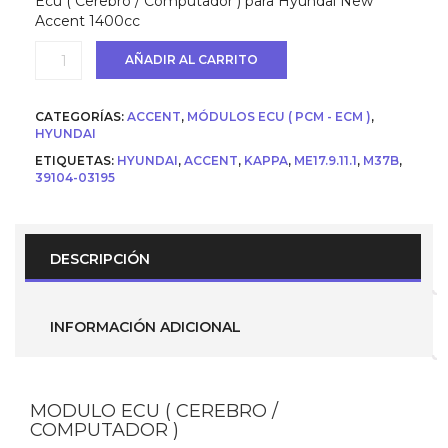
Ecu ( Cerebro / Computador ) para Hyundai New
era:
es:
Accent 1400cc
USD
USD
$ 693.
$ 594.
Ecu
AÑADIR AL CARRITO
(
Cerebro
/
CATEGORÍAS:
ACCENT
,
MÓDULOS ECU ( PCM - ECM )
,
Computador
HYUNDAI
)
ETIQUETAS:
HYUNDAI
,
ACCENT
,
KAPPA
,
ME17.9.11.1
,
M37B
,
para
39104-03195
Hyundai
Accent
1.4
MPI-
KAPPA
DESCRIPCIÓN
2016
(
39104-
03195
INFORMACIÓN ADICIONAL
)
M37B
ME17.9.11.1
cantidad
MODULO ECU ( CEREBRO /
COMPUTADOR )