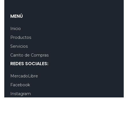
MENÚ
Inicio
Productos
Servicios
Carrito de Compras
REDES SOCIALES:
MercadoLibre
Facebook
Instagram
YouTube
CONTÁCTENOS:
Quito-Ecuador:
+593 99 803 7777