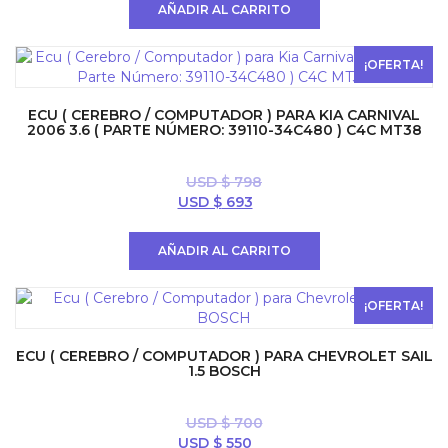
original
actual
AÑADIR AL CARRITO
era:
es:
USD
USD
$ 594.
$ 396.
¡OFERTA!
ECU ( CEREBRO / COMPUTADOR ) PARA KIA CARNIVAL
2006 3.6 ( PARTE NÚMERO: 39110-34C480 ) C4C MT38
USD $
798
El
El
USD $
693
precio
precio
original
actual
AÑADIR AL CARRITO
era:
es:
USD
USD
$ 798.
$ 693.
¡OFERTA!
ECU ( CEREBRO / COMPUTADOR ) PARA CHEVROLET SAIL
1.5 BOSCH
USD $
700
El
El
USD $
550