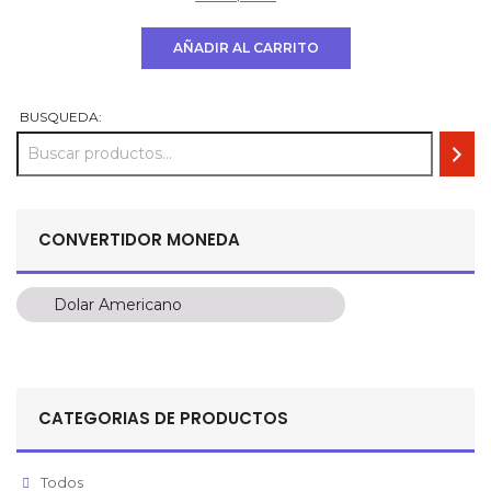
precio
precio
original
actual
AÑADIR AL CARRITO
era:
es:
USD
USD
$ 700.
$ 550.
BUSQUEDA:
CONVERTIDOR MONEDA
Dolar Americano
Dolar Americano
Peso Colombiano
Sol Peruano
CATEGORIAS DE PRODUCTOS
Pesos Mexicanos
Peso Argentino
Todos