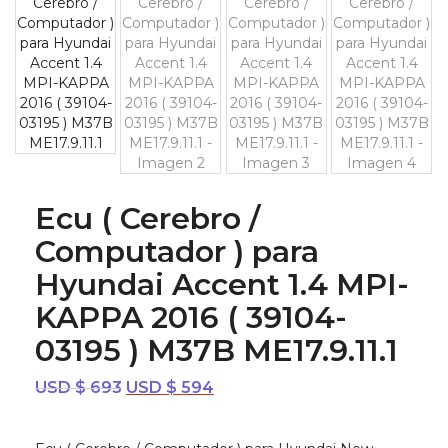
Ecu ( Cerebro /
Computador ) para
Hyundai Accent 1.4 MPI-
KAPPA 2016 ( 39104-
03195 ) M37B ME17.9.11.1
El
El
USD $
693
USD $
594
precio
precio
original
actual