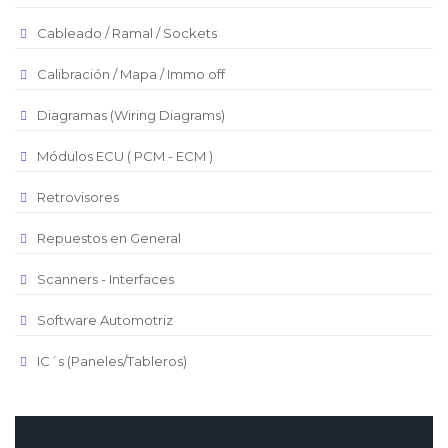
Peso Chileno
Cableado / Ramal / Sockets
Euro
Real Brasilero
Calibración / Mapa / Immo off
Republica Domincana
Diagramas (Wiring Diagrams)
Módulos ECU ( PCM - ECM )
Retrovisores
Repuestos en General
Scanners - Interfaces
Software Automotriz
IC´s (Paneles/Tableros)