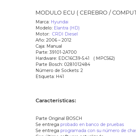
MODULO ECU ( CEREBRO / COMPUT
Marca:
Hyundai
Modelo:
Elantra (HD)
Motor:
CRDI Diesel
Año:
2006 – 2012
Caja:
Manual
Parte:
39101-2A700
Hardware:
EDC16C39-5.41 ( MPC562)
Parte Bosch:
0281012484
Número de Sockets:
2
Etiqueta:
H41
Características:
Parte Original BOSCH
Se entrega
probado en banco de pruebas
Se entrega
programada con su número de chas