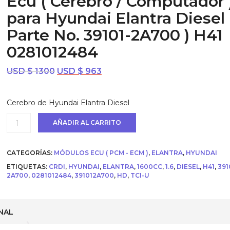
Ecu ( Cerebro / Computador 
para Hyundai Elantra Diesel 
Parte No. 39101-2A700 ) H41
0281012484
El
El
USD $
1300
USD $
963
precio
precio
original
actual
Cerebro de Hyundai Elantra Diesel
era:
es:
USD
USD
Ecu
AÑADIR AL CARRITO
$ 1300.
$ 963.
(
Cerebro
/
CATEGORÍAS:
MÓDULOS ECU ( PCM - ECM )
,
ELANTRA
,
HYUNDAI
Computador
)
ETIQUETAS:
CRDI
,
HYUNDAI
,
ELANTRA
,
1600CC
,
1.6
,
DIESEL
,
H41
,
391
para
2A700
,
0281012484
,
391012A700
,
HD
,
TCI-U
Hyundai
Elantra
Diesel
(
NAL
Parte
No.