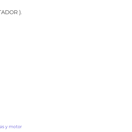
39101-
2A700
ADOR ).
)
H41
0281012484
cantidad
is y motor