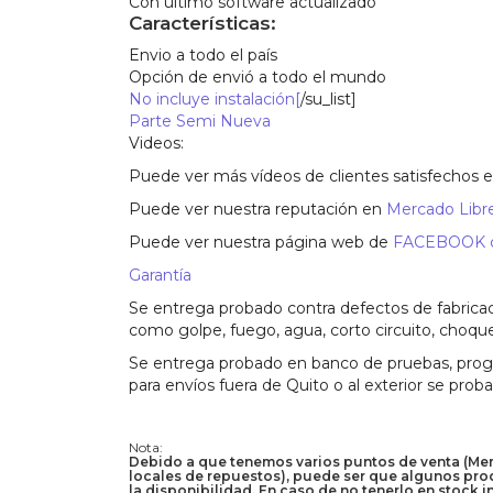
Con último software actualizado
Características:
Envio a todo el país
Opción de envió a todo el mundo
No incluye instalación[
/su_list]
Parte Semi Nueva
Videos:
Puede ver más vídeos de clientes satisfechos 
Puede ver nuestra reputación en
Mercado Libre
Puede ver nuestra página web de
FACEBOOK co
Garantía
Se entrega probado contra defectos de fabricac
como golpe, fuego, agua, corto circuito, choque
Se entrega probado en banco de pruebas, progra
para envíos fuera de Quito o al exterior se prob
Nota:
Debido a que tenemos varios puntos de venta (Merca
locales de repuestos), puede ser que algunos prod
la disponibilidad. En caso de no tenerlo en stock 