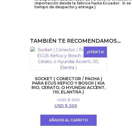
importación desde la fabrica hasta Ecuador. Si se 
tiempo de despacho y entrega )
TAMBIÉN TE RECOMENDAMOS…
¡OFERTA!
SOCKET ( CONECTOR / PACHA )
PARA ECUS KEFICO Y BOSCH ( KIA
RIO, CERATO, O HYUNDAI ACCENT,
I10, ELANTRA )
USD $
300
El
El
USD $
200
precio
precio
original
actual
AÑADIR AL CARRITO
era:
es:
USD
USD