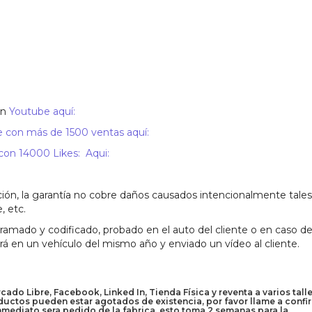
en
Youtube aquí:
 con más de 1500 ventas aquí:
n 14000 Likes: Aqui:
ión, la garantía no cobre daños causados intencionalmente tales
, etc.
mado y codificado, probado en el auto del cliente o en caso de
ará en un vehículo del mismo año y enviado un vídeo al cliente.
do Libre, Facebook, Linked In, Tienda Física y reventa a varios talle
uctos pueden estar agotados de existencia, por favor llame a confi
inmediato sera pedido de la fabrica, esto toma 2 semanas para la