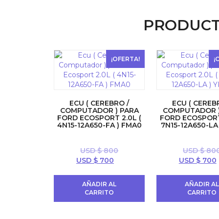
$ 300.
$ 200.
PRODUCT
¡OFERTA!
¡
ECU ( CEREBRO /
ECU ( CEREB
COMPUTADOR ) PARA
COMPUTADOR )
FORD ECOSPORT 2.0L (
FORD ECOSPORT 
4N15-12A650-FA ) FMA0
7N15-12A650-LA
USD $
800
USD $
80
El
El
El
USD $
700
USD $
700
precio
precio
precio
original
actual
original
AÑADIR AL
AÑADIR A
era:
es:
era:
CARRITO
CARRITO
USD
USD
USD
$ 800.
$ 700.
$ 800.