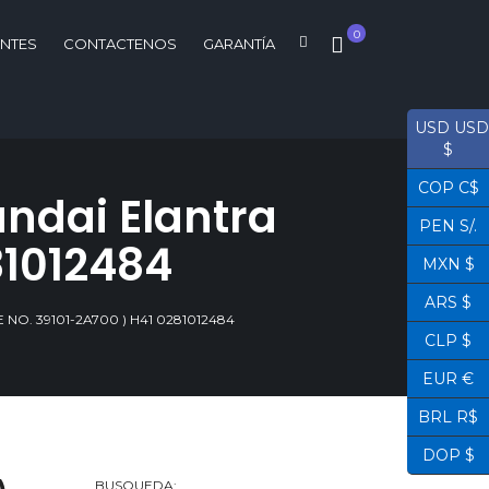
0
ENTES
CONTACTENOS
GARANTÍA
USD USD
$
COP C$
ndai Elantra
PEN S/.
81012484
MXN $
ARS $
O. 39101-2A700 ) H41 0281012484
CLP $
EUR €
BRL R$
DOP $
BUSQUEDA: