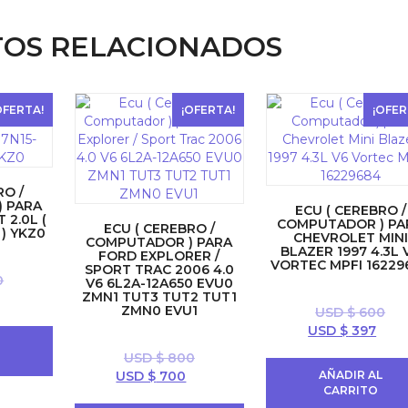
OS RELACIONADOS
OFERTA!
¡OFERTA!
¡OFER
RO /
 PARA
ECU ( CEREBRO /
2.0L (
COMPUTADOR ) PA
ECU ( CEREBRO /
 ) YKZ0
CHEVROLET MINI
COMPUTADOR ) PARA
BLAZER 1997 4.3L 
FORD EXPLORER /
VORTEC MPFI 16229
SPORT TRAC 2006 4.0
0
V6 6L2A-12A650 EVU0
ZMN1 TUT3 TUT2 TUT1
El
ZMN0 EVU1
USD $
600
precio
El
El
USD $
397
actual
L
precio
prec
es:
USD $
800
original
actu
USD
El
El
USD $
700
AÑADIR AL
era:
es:
$ 700.
CARRITO
precio
precio
USD
USD