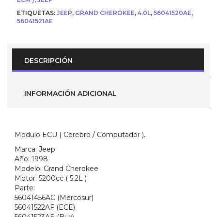
)
ETIQUETAS:
JEEP
,
GRAND CHEROKEE
,
4.0L
,
56041520AE
,
para
56041521AE
Jeep
Cherokee
v8
5.2L
1998
DESCRIPCIÓN
Venezolana
(
Parte
No.
INFORMACIÓN ADICIONAL
56041456AC
)
cantidad
Modulo ECU ( Cerebro / Computador ).
Marca:
Jeep
Año:
1998
Modelo:
Grand Cherokee
Motor:
5200cc ( 5.2L )
Parte:
56041456AC (Mercosur)
56041522AF (ECE)