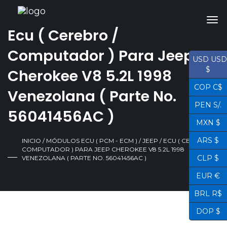
Ecu ( Cerebro /
Computador ) Para Jeep
USD USD
$
Cherokee V8 5.2L 1998
COP C$
Venezolana ( Parte No.
PEN S/.
56041456AC )
MXN $
ARS $
INICIO
/
MÓDULOS ECU ( PCM - ECM )
/
JEEP
/ ECU ( CEREBRO /
COMPUTADOR ) PARA JEEP CHEROKEE V8 5.2L 1998
CLP $
VENEZOLANA ( PARTE NO. 56041456AC )
EUR €
BRL R$
DOP $