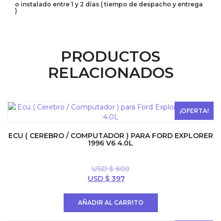
o instalado entre 1 y 2 días ( tiempo de despacho y entrega
)
PRODUCTOS
RELACIONADOS
¡OFERTA!
ECU ( CEREBRO / COMPUTADOR ) PARA FORD EXPLORER
1996 V6 4.0L
USD $
600
El
El
USD $
397
precio
precio
original
actual
AÑADIR AL CARRITO
era:
es:
USD
USD