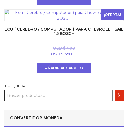
era:
es:
USD
USD
$ 800.
$ 700.
¡OFERTA!
ECU ( CEREBRO / COMPUTADOR ) PARA CHEVROLET SAIL
1.5 BOSCH
USD $
700
El
El
USD $
550
precio
precio
original
actual
AÑADIR AL CARRITO
era:
es:
USD
USD
$ 700.
$ 550.
BUSQUEDA:
CONVERTIDOR MONEDA