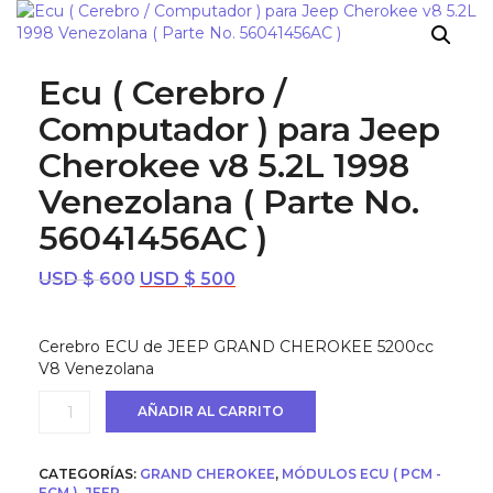
¡OFERTA!
Ecu ( Cerebro /
Computador ) para Jeep
Cherokee v8 5.2L 1998
Venezolana ( Parte No.
56041456AC )
El
El
USD $
600
USD $
500
precio
precio
original
actual
Cerebro ECU de JEEP GRAND CHEROKEE 5200cc
era:
es:
V8 Venezolana
USD
USD
$ 600.
$ 500.
Ecu
AÑADIR AL CARRITO
(
Cerebro
/
CATEGORÍAS:
GRAND CHEROKEE
,
MÓDULOS ECU ( PCM -
Computador
ECM )
,
JEEP