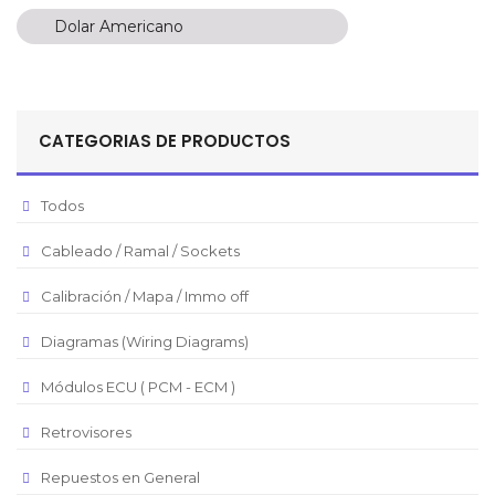
Dolar Americano
Dolar Americano
Peso Colombiano
Sol Peruano
CATEGORIAS DE PRODUCTOS
Pesos Mexicanos
Peso Argentino
Todos
Peso Chileno
Cableado / Ramal / Sockets
Euro
Real Brasilero
Calibración / Mapa / Immo off
Republica Domincana
Diagramas (Wiring Diagrams)
Módulos ECU ( PCM - ECM )
Retrovisores
Repuestos en General