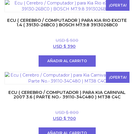
$ 600.
$ 397.
¡OFERTA!
ECU ( CEREBRO / COMPUTADOR ) PARA KIA RIO EXCITE
1.4 ( 39130-26BC0 ) BOSCH M7.9.8 3913026BC0
USD $
500
El
El
USD $
390
precio
precio
original
actual
AÑADIR AL CARRITO
era:
es:
USD
USD
$ 500.
$ 390.
¡OFERTA!
ECU ( CEREBRO / COMPUTADOR ) PARA KIA CARNIVAL
2007 3.6 ( PARTE NO.- 39110-34C480 ) MT38 C4C
USD $
800
El
El
USD $
700
precio
precio
original
actual
AÑADIR AL CARRITO