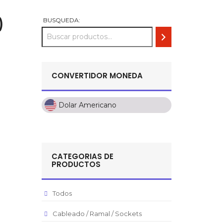
)
BUSQUEDA:
CONVERTIDOR MONEDA
Dolar Americano
Dolar Americano
Peso Colombiano
Sol Peruano
CATEGORIAS DE
Pesos Mexicanos
PRODUCTOS
Peso Argentino
Peso Chileno
Todos
Euro
Cableado / Ramal / Sockets