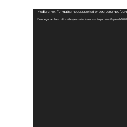
Reproductor
Media error: Format(s) not supported or source(s) not fou
de
Descargar archivo: https://borjaimportaciones.com/wp-content/uploads/2
vídeo