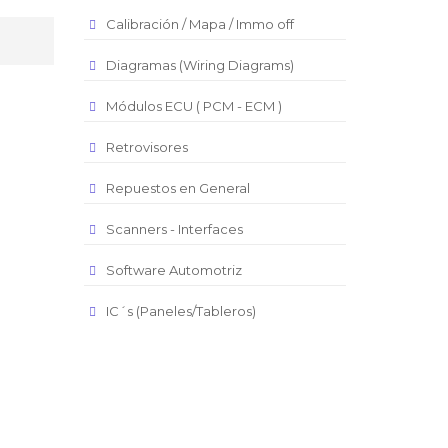
Real Brasilero
Calibración / Mapa / Immo off
Republica Domincana
Diagramas (Wiring Diagrams)
Módulos ECU ( PCM - ECM )
Retrovisores
Repuestos en General
Scanners - Interfaces
Software Automotriz
IC´s (Paneles/Tableros)