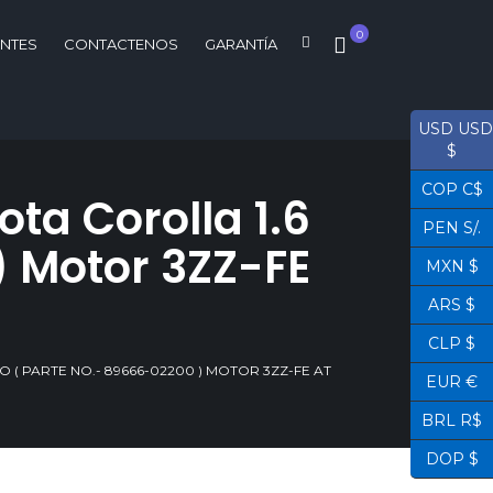
0
ENTES
CONTACTENOS
GARANTÍA
USD USD
$
COP C$
ta Corolla 1.6
PEN S/.
) Motor 3ZZ-FE
MXN $
ARS $
CLP $
( PARTE NO.- 89666-02200 ) MOTOR 3ZZ-FE AT
EUR €
BRL R$
DOP $