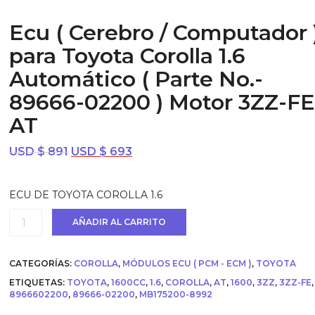
Ecu ( Cerebro / Computador 
para Toyota Corolla 1.6
Automático ( Parte No.-
89666-02200 ) Motor 3ZZ-FE
AT
El
El
USD $
891
USD $
693
precio
precio
original
actual
ECU DE TOYOTA COROLLA 1.6
era:
es:
USD
USD
Ecu
AÑADIR AL CARRITO
$ 891.
$ 693.
(
Cerebro
/
CATEGORÍAS:
COROLLA
,
MÓDULOS ECU ( PCM - ECM )
,
TOYOTA
Computador
)
ETIQUETAS:
TOYOTA
,
1600CC
,
1.6
,
COROLLA
,
AT
,
1600
,
3ZZ
,
3ZZ-FE
,
para
8966602200
,
89666-02200
,
MB175200-8992
Toyota