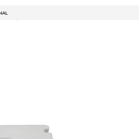
Corolla
1.6
Automático
NAL
(
Parte
No.-
89666-
02200
)
Motor
3ZZ-
FE
AT
cantidad