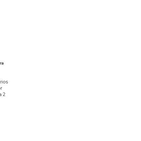
ra
rios
r
a 2