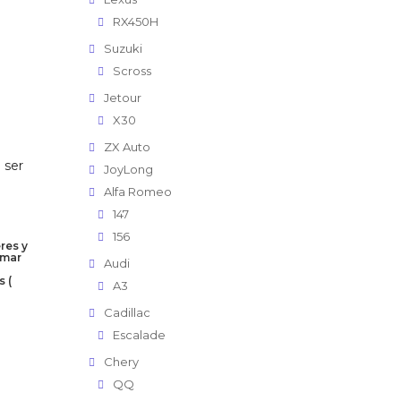
RX450H
Suzuki
Scross
Jetour
X30
ZX Auto
 ser
JoyLong
Alfa Romeo
147
156
res y
rmar
Audi
s (
A3
Cadillac
Escalade
Chery
QQ