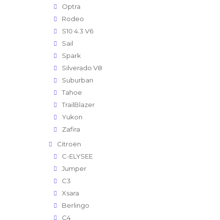
Optra
Rodeo
S10 4.3 V6
Sail
Spark
Silverado V8
Suburban
Tahoe
TrailBlazer
Yukon
Zafira
Citroën
C-ELYSEE
Jumper
C3
Xsara
Berlingo
C4