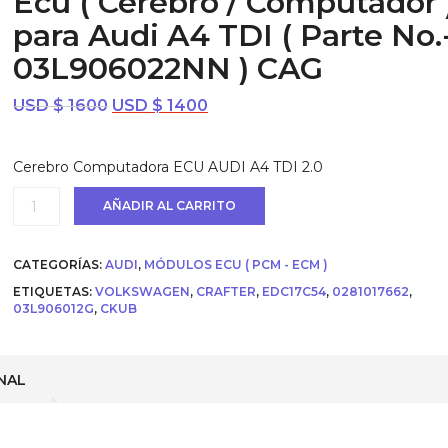
Ecu ( Cerebro / Computador 
para Audi A4 TDI ( Parte No.
03L906022NN ) CAG
El
El
USD $
1600
USD $
1400
precio
precio
original
actual
Cerebro Computadora ECU AUDI A4 TDI 2.0
era:
es:
USD
USD
Ecu
AÑADIR AL CARRITO
$ 1600.
$ 1400.
(
Cerebro
/
CATEGORÍAS:
AUDI
,
MÓDULOS ECU ( PCM - ECM )
Computador
)
ETIQUETAS:
VOLKSWAGEN
,
CRAFTER
,
EDC17C54
,
0281017662
,
para
03L906012G
,
CKUB
Audi
A4
TDI
(
NAL
Parte
No.-
03L906022NN
)