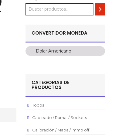
)
-
CONVERTIDOR MONEDA
Dolar Americano
Dolar Americano
Peso Colombiano
Sol Peruano
CATEGORIAS DE
Pesos Mexicanos
PRODUCTOS
Peso Argentino
Peso Chileno
Todos
Euro
Cableado / Ramal / Sockets
Real Brasilero
Calibración / Mapa / Immo off
Republica Domincana