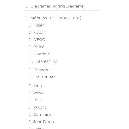
Diagramas (Wiring Diagrams)
Módulos ECU ( PCM - ECM )
Higer
Foton
IVECO
BMW
Serie 3
X1 F48 / F49
Chrysler
PT Cruiser
Hino
Volvo
BYD
Yutong
Cummins
John Deere
Lexus