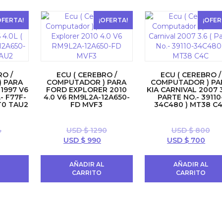
OFERTA!
¡OFERTA!
¡OFER
RO /
ECU ( CEREBRO /
ECU ( CEREBRO /
 PARA
COMPUTADOR ) PARA
COMPUTADOR ) PA
1997 V6
FORD EXPLORER 2010
KIA CARNIVAL 2007 3
- F77F-
4.0 V6 RM9L2A-12A650-
PARTE NO.- 39110
T0 TAU2
FD MVF3
34C480 ) MT38 C
4
USD $
1290
USD $
800
l
El
El
El
El
USD $
990
USD $
700
precio
precio
precio
precio
prec
actual
original
actual
original
actu
L
AÑADIR AL
AÑADIR AL
s:
era:
es:
era:
es:
CARRITO
CARRITO
USD
USD
USD
USD
USD
 396.
$ 1290.
$ 990.
$ 800.
$ 70