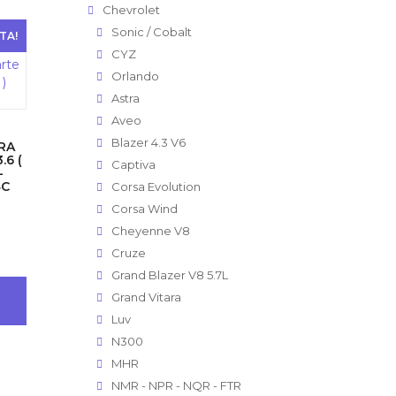
Chevrolet
Sonic / Cobalt
TA!
CYZ
Orlando
Astra
Aveo
Blazer 4.3 V6
RA
.6 (
Captiva
-
4C
Corsa Evolution
Corsa Wind
Cheyenne V8
Cruze
io
Grand Blazer V8 5.7L
al
Grand Vitara
Luv
0.
N300
MHR
NMR - NPR - NQR - FTR