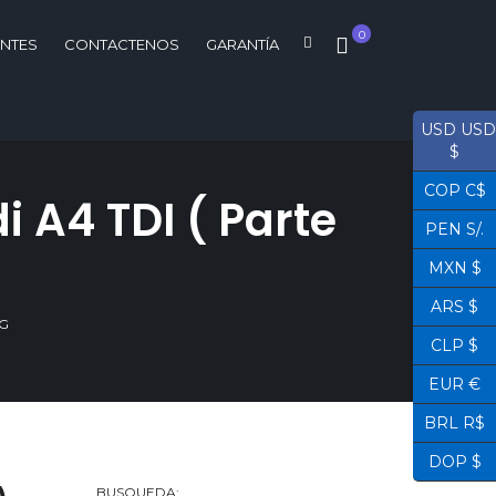
0
ENTES
CONTACTENOS
GARANTÍA
USD USD
$
COP C$
 A4 TDI ( Parte
PEN S/.
MXN $
ARS $
AG
CLP $
EUR €
BRL R$
DOP $
BUSQUEDA: