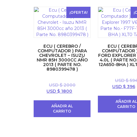
¡OFERTA!
¡
ECU ( CEREBRO /
ECU ( CEREB
COMPUTADOR ) PARA
COMPUTADOR )
CHEVROLET – ISUZU
FORD EXPLORER 
NMR 85H 3000CC AÑO
4.0L ( PARTE NO.
2013 ( PARTE NO.
12A650-BHA ) XL
8980399478 )
USD $
59
USD $
2000
El
E
USD $
396
El
El
USD $
1800
precio
precio
precio
original
AÑADIR A
original
actual
era:
e
AÑADIR AL
CARRITO
era:
es:
USD
CARRITO
USD
USD
$ 594.
$
$ 2000.
$ 1800.