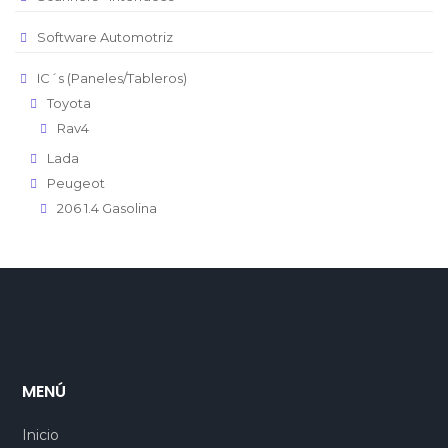
Software Automotriz
IC´s (Paneles/Tableros)
Toyota
Rav4
Lada
Peugeot
206 1.4 Gasolina
MENÚ
Inicio