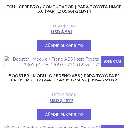
ECU ( CEREBRO / COMPUTADOR ) PARA TOYOTA HIACE
3.0 (PARTE: 89661-26B71 )
USD $
998
El
El
USD $
981
precio
precio
original
actual
AÑADIR AL CARRITO
era:
es:
USD
USD
$ 998.
$ 981.
¡OFERTA!
BOOSTER ( MODULO / FRENO ABS ) PARA TOYOTA FJ
CRUISER 2007 (PARTE: 47050-35052 ) 89541-35072
USD $
3000
El
El
USD $
1977
precio
precio
original
actual
AÑADIR AL CARRITO
era:
es:
USD
USD