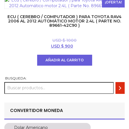
$ 3000.
$ 1977.
¡OFERTA!
ECU ( CEREBRO / COMPUTADOR ) PARA TOYOTA RAV4
2006 AL 2012 AUTOMÁTICO MOTOR 2.4L ( PARTE NO.
89661-42C90 )
USD $
1000
El
El
USD $
900
precio
precio
original
actual
AÑADIR AL CARRITO
era:
es:
USD
USD
$ 1000.
$ 900.
BUSQUEDA:
CONVERTIDOR MONEDA
Dolar Americano
Dolar Americano