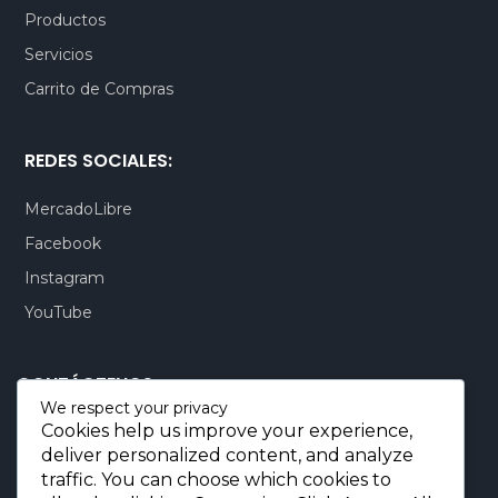
Productos
Servicios
Carrito de Compras
REDES SOCIALES:
MercadoLibre
Facebook
Instagram
YouTube
CONTÁCTENOS:
We respect your privacy
Cookies help us improve your experience,
Quito-Ecuador:
+593 99 803 7777
deliver personalized content, and analyze
Llamadas:
+593 99 803 7777
traffic. You can choose which cookies to
Miami-USA:
+1 (872) 295 6069