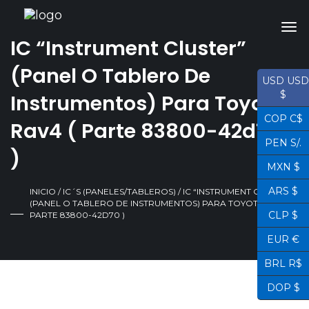
IC “Instrument Cluster”
(Panel O Tablero De
USD USD
$
Instrumentos) Para Toyota
COP C$
Rav4 ( Parte 83800-42d70
PEN S/.
)
MXN $
ARS $
INICIO
/
IC´S (PANELES/TABLEROS)
/ IC “INSTRUMENT CLUSTER”
(PANEL O TABLERO DE INSTRUMENTOS) PARA TOYOTA RAV4 (
CLP $
PARTE 83800-42D70 )
EUR €
BRL R$
DOP $