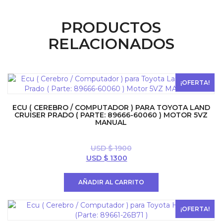
PRODUCTOS
RELACIONADOS
¡OFERTA!
ECU ( CEREBRO / COMPUTADOR ) PARA TOYOTA LAND
CRUISER PRADO ( PARTE: 89666-60060 ) MOTOR 5VZ
MANUAL
USD $
1900
El
El
USD $
1300
precio
precio
original
actual
AÑADIR AL CARRITO
era:
es:
USD
USD
$ 1900.
$ 1300.
¡OFERTA!