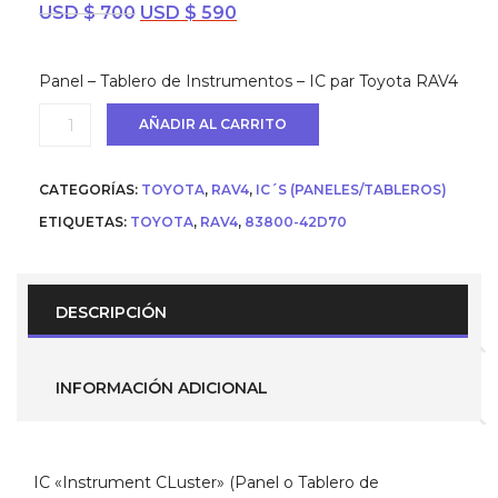
El
El
USD $
700
USD $
590
precio
precio
original
actual
Panel – Tablero de Instrumentos – IC par Toyota RAV4
era:
es:
USD
USD
IC
AÑADIR AL CARRITO
$ 700.
$ 590.
“Instrument
Cluster”
(Panel
CATEGORÍAS:
TOYOTA
,
RAV4
,
IC´S (PANELES/TABLEROS)
o
Tablero
ETIQUETAS:
TOYOTA
,
RAV4
,
83800-42D70
de
Instrumentos)
para
Toyota
DESCRIPCIÓN
Rav4
(
Parte
83800-
INFORMACIÓN ADICIONAL
42d70
)
cantidad
IC «Instrument CLuster» (Panel o Tablero de