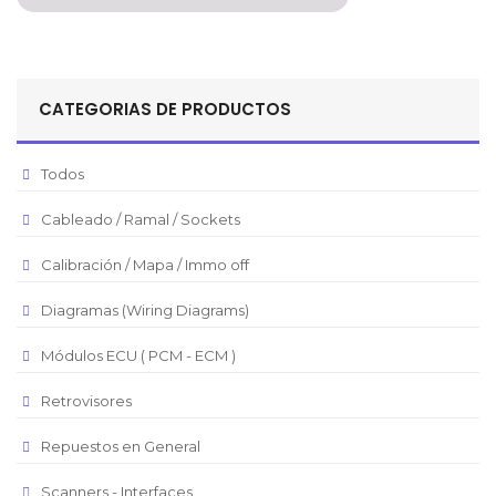
Peso Colombiano
Sol Peruano
CATEGORIAS DE PRODUCTOS
Pesos Mexicanos
Peso Argentino
Todos
Peso Chileno
Cableado / Ramal / Sockets
Euro
Real Brasilero
Calibración / Mapa / Immo off
Republica Domincana
Diagramas (Wiring Diagrams)
Módulos ECU ( PCM - ECM )
Retrovisores
Repuestos en General
Scanners - Interfaces