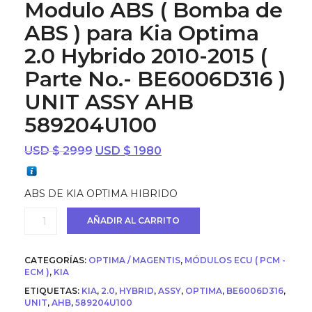
Modulo ABS ( Bomba de
ABS ) para Kia Optima
2.0 Hybrido 2010-2015 (
Parte No.- BE6006D316 )
UNIT ASSY AHB
589204U100
El
El
USD $
2999
USD $
1980
precio
precio
original
actual
ABS DE KIA OPTIMA HIBRIDO
era:
es:
USD
USD
Modulo
AÑADIR AL CARRITO
$ 2999.
$ 1980.
ABS
(
Bomba
CATEGORÍAS:
OPTIMA / MAGENTIS
,
MÓDULOS ECU ( PCM -
de
ECM )
,
KIA
ABS
ETIQUETAS:
KIA
,
2.0
,
HYBRID
,
ASSY
,
OPTIMA
,
BE6006D316
,
)
UNIT
,
AHB
,
589204U100
para