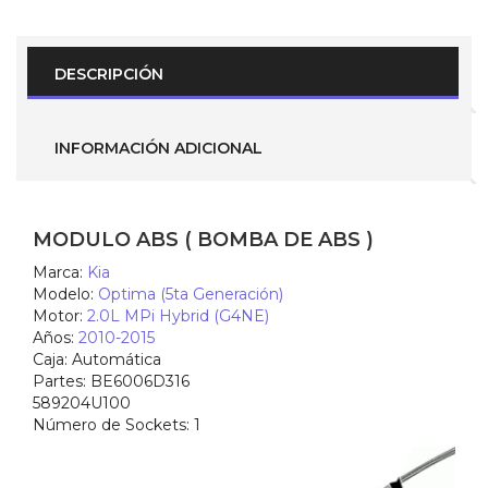
Kia
Optima
2.0
Hybrido
DESCRIPCIÓN
2010-
2015
(
Parte
INFORMACIÓN ADICIONAL
No.-
BE6006D316
)
UNIT
ASSY
MODULO ABS ( BOMBA DE ABS )
AHB
589204U100
Marca:
Kia
cantidad
Modelo:
Optima (5ta Generación)
Motor:
2.0L MPi Hybrid (G4NE)
Años:
2010-2015
Caja:
Automática
Partes:
BE6006D316
589204U100
Número de Sockets:
1