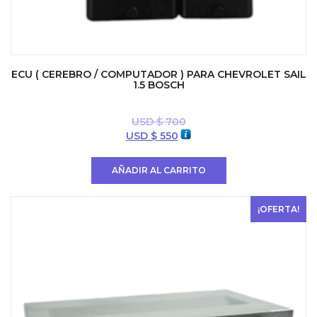
ECU ( CEREBRO / COMPUTADOR ) PARA CHEVROLET SAIL
1.5 BOSCH
USD $
700
El
El
USD $
550
precio
precio
original
actual
AÑADIR AL CARRITO
era:
es:
USD
USD
$ 700.
$ 550.
¡OFERTA!