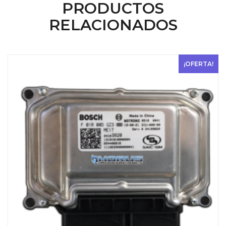
PRODUCTOS
$ 300.
$ 200.
RELACIONADOS
¡OFERTA!