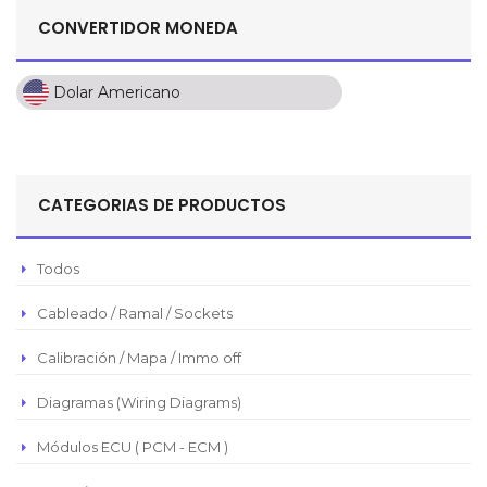
CONVERTIDOR MONEDA
Dolar Americano
Dolar Americano
Peso Colombiano
Sol Peruano
CATEGORIAS DE PRODUCTOS
Pesos Mexicanos
Peso Argentino
Todos
Peso Chileno
Cableado / Ramal / Sockets
Euro
Real Brasilero
Calibración / Mapa / Immo off
Republica Domincana
Diagramas (Wiring Diagrams)
Módulos ECU ( PCM - ECM )