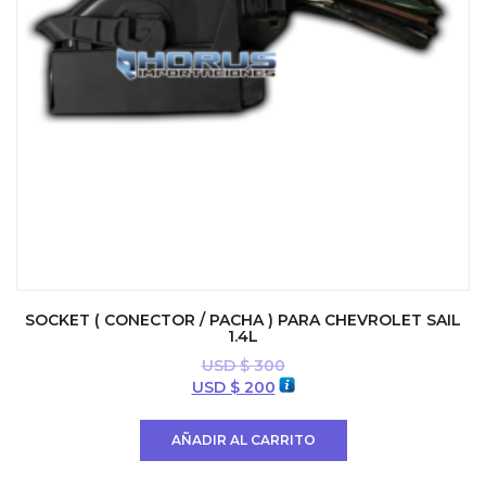
SOCKET ( CONECTOR / PACHA ) PARA CHEVROLET SAIL
1.4L
USD $
300
El
El
USD $
200
precio
precio
original
actual
AÑADIR AL CARRITO
era:
es:
USD
USD