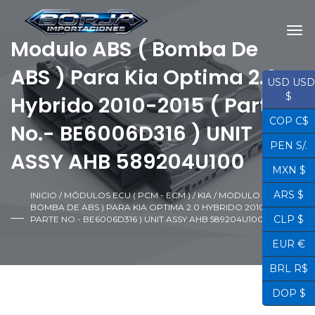
Modulo ABS ( Bomba De
ABS ) Para Kia Optima 2.0
USD USD
$
Hybrido 2010-2015 ( Parte
COP C$
No.- BE6006D316 ) UNIT
PEN S/.
ASSY AHB 589204U100
MXN $
ARS $
INICIO
/
MÓDULOS ECU ( PCM - ECM )
/
KIA
/ MODULO ABS (
BOMBA DE ABS ) PARA KIA OPTIMA 2.0 HYBRIDO 2010-2015 (
CLP $
PARTE NO.- BE6006D316 ) UNIT ASSY AHB 589204U100
EUR €
BRL R$
DOP $