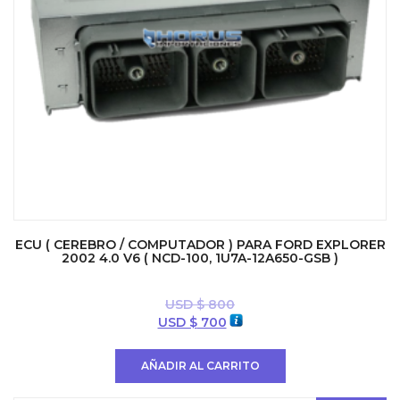
ECU ( CEREBRO / COMPUTADOR ) PARA FORD EXPLORER
2002 4.0 V6 ( NCD-100, 1U7A-12A650-GSB )
USD $
800
El
El
USD $
700
precio
precio
original
actual
AÑADIR AL CARRITO
era:
es:
USD
USD