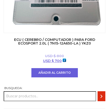
ECU ( CEREBRO / COMPUTADOR ) PARA FORD
ECOSPORT 2.0L ( 7N15-12A650-LA ) YKZ0
USD $
800
El
El
USD $
700
precio
precio
original
actual
AÑADIR AL CARRITO
era:
es:
USD
USD
$ 800.
$ 700.
BUSQUEDA: