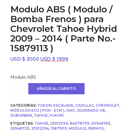
Modulo ABS ( Modulo /
Bomba Frenos ) para
Chevrolet Tahoe Hybrid
2009 – 2014 ( Parte No.-
15879113 )
El
El
USD $
3000
USD $
1999
precio
precio
original
actual
Modulo ABS
era:
es:
USD
USD
Modulo
AÑADIR AL CARRITO
$ 3000.
$ 1999.
ABS
(
Modulo
CATEGORÍAS:
YUKON
,
ESCALADE
,
CADILLAC
,
CHEVROLET
,
/
MÓDULOS ECU ( PCM - ECM )
,
GMC
,
SILVERADO V8
,
Bomba
SUBURBAN
,
TAHOE
,
YUKON
Frenos
ETIQUETAS:
TAHOE
,
25912293
,
84078739
,
20946763
,
)
25948720
,
25912294
,
15879113
,
MODULO
,
FRENOS
,
para