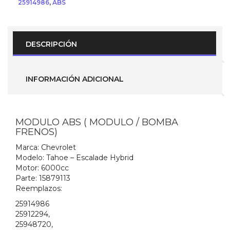
25914986
,
ABS
Chevrolet
Tahoe
Hybrid
2009
-
DESCRIPCIÓN
2014
(
Parte
No.-
INFORMACIÓN ADICIONAL
15879113
)
cantidad
MODULO ABS ( MODULO / BOMBA
FRENOS)
Marca:
Chevrolet
Modelo:
Tahoe – Escalade Hybrid
Motor:
6000cc
Parte:
15879113
Reemplazos:
25914986
25912294,
25948720,