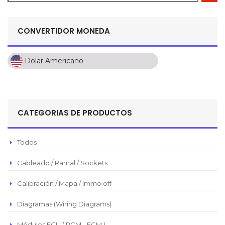
CONVERTIDOR MONEDA
Dolar Americano
Dolar Americano
Peso Colombiano
Sol Peruano
CATEGORIAS DE PRODUCTOS
Pesos Mexicanos
Peso Argentino
Todos
Peso Chileno
Cableado / Ramal / Sockets
Euro
Real Brasilero
Calibración / Mapa / Immo off
Republica Domincana
Diagramas (Wiring Diagrams)
Módulos ECU ( PCM - ECM )