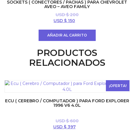
SOCKETS ( CONECTORES / PACHAS ) PARA CHEVROLET
AVEO – AVEO FAMILY
USD $
200
El
El
USD $
150
precio
precio
original
actual
AÑADIR AL CARRITO
era:
es:
USD
USD
PRODUCTOS
$ 200.
$ 150.
RELACIONADOS
¡OFERTA!
ECU ( CEREBRO / COMPUTADOR ) PARA FORD EXPLORER
1996 V6 4.0L
USD $
600
El
El
USD $
397
precio
precio