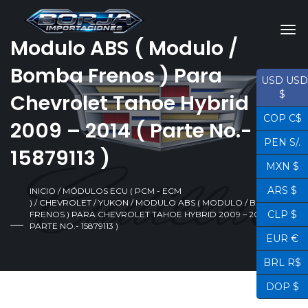
Modulo ABS ( Modulo /
Bomba Frenos ) Para
USD USD
$
Chevrolet Tahoe Hybrid
COP C$
2009 – 2014 ( Parte No.-
PEN S/.
15879113 )
MXN $
ARS $
INICIO
/
MÓDULOS ECU ( PCM - ECM
)
/
CHEVROLET
/
YUKON
/ MODULO ABS ( MODULO / BOMBA
CLP $
FRENOS ) PARA CHEVROLET TAHOE HYBRID 2009 – 2014 (
PARTE NO.- 15879113 )
EUR €
BRL R$
DOP $