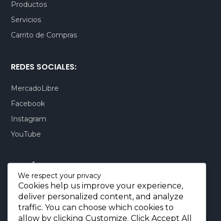
Productos
Servicios
Carrito de Compras
REDES SOCIALES:
MercadoLibre
Facebook
Instagram
YouTube
CONTÁCTENOS:
We respect your privacy
Cookies help us improve your experience,
Quito-Ecuador:
+593 99 803 7777
deliver personalized content, and analyze
Llamadas:
+593 99 803 7777
traffic. You can choose which cookies to
Miami-USA:
+1 (872) 295 6069
allow by clicking
Customize
. Click
Accept All