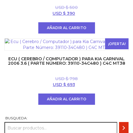
USD $
500
El
El
USD $
390
precio
precio
original
actual
AÑADIR AL CARRITO
era:
es:
USD
USD
$ 500.
$ 390.
¡OFERTA!
ECU ( CEREBRO / COMPUTADOR ) PARA KIA CARNIVAL
2006 3.6 ( PARTE NÚMERO: 39110-34C480 ) C4C MT38
USD $
798
El
El
USD $
693
precio
precio
original
actual
AÑADIR AL CARRITO
era:
es:
USD
USD
$ 798.
$ 693.
BUSQUEDA: