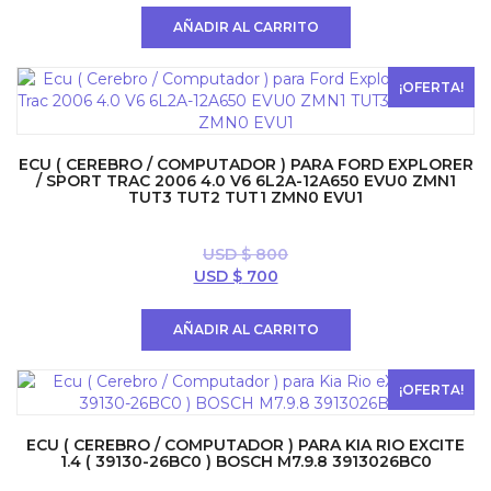
original
actual
AÑADIR AL CARRITO
era:
es:
USD
USD
$ 600.
$ 397.
¡OFERTA!
ECU ( CEREBRO / COMPUTADOR ) PARA FORD EXPLORER
/ SPORT TRAC 2006 4.0 V6 6L2A-12A650 EVU0 ZMN1
TUT3 TUT2 TUT1 ZMN0 EVU1
USD $
800
El
El
USD $
700
precio
precio
original
actual
AÑADIR AL CARRITO
era:
es:
USD
USD
$ 800.
$ 700.
¡OFERTA!
ECU ( CEREBRO / COMPUTADOR ) PARA KIA RIO EXCITE
1.4 ( 39130-26BC0 ) BOSCH M7.9.8 3913026BC0