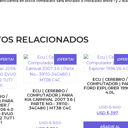
encuentra en stock inmediato sera enviado o instalado entre 1 y 2 día
OS RELACIONADOS
OFERTA!
¡OFERTA!
¡OFER
ECU ( CEREBRO /
COMPUTADOR ) PA
FORD EXPLORER 199
ECU ( CEREBRO /
4.0L
COMPUTADOR ) PARA
RO /
KIA CARNIVAL 2007 3.6 (
 PARA
PARTE NO.- 39110-
ER /
USD $
600
34C480 ) MT38 C4C
06 4.0
El
El
USD $
397
0 EVU0
2 TUT1
precio
prec
1
USD $
800
original
actu
AÑADIR AL