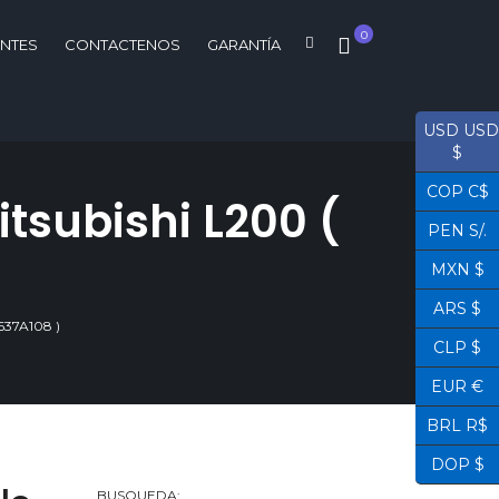
0
ENTES
CONTACTENOS
GARANTÍA
USD USD
$
COP C$
tsubishi L200 (
PEN S/.
MXN $
ARS $
37A108 )
CLP $
EUR €
BRL R$
DOP $
BUSQUEDA: