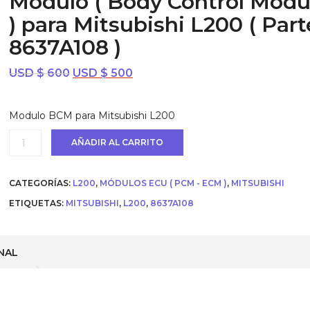
Modulo ( Body Control Modu
) para Mitsubishi L200 ( Part
8637A108 )
El
El
USD $
600
USD $
500
precio
precio
original
actual
Modulo BCM para Mitsubishi L200
era:
es:
USD
USD
Modulo
AÑADIR AL CARRITO
$ 600.
$ 500.
(
Body
Control
CATEGORÍAS:
L200
,
MÓDULOS ECU ( PCM - ECM )
,
MITSUBISHI
Module
)
ETIQUETAS:
MITSUBISHI
,
L200
,
8637A108
para
Mitsubishi
L200
(
NAL
Parte:
8637A108
)
cantidad