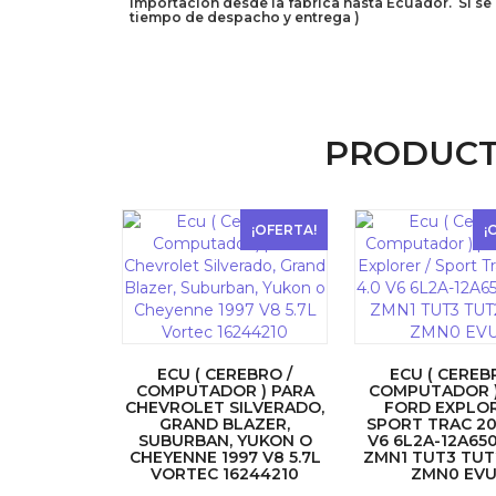
importación desde la fabrica hasta Ecuador. Si se 
tiempo de despacho y entrega )
PRODUCT
¡OFERTA!
¡
ECU ( CEREBRO /
ECU ( CEREB
COMPUTADOR ) PARA
COMPUTADOR )
CHEVROLET SILVERADO,
FORD EXPLOR
GRAND BLAZER,
SPORT TRAC 20
SUBURBAN, YUKON O
V6 6L2A-12A65
CHEYENNE 1997 V8 5.7L
ZMN1 TUT3 TUT
VORTEC 16244210
ZMN0 EVU