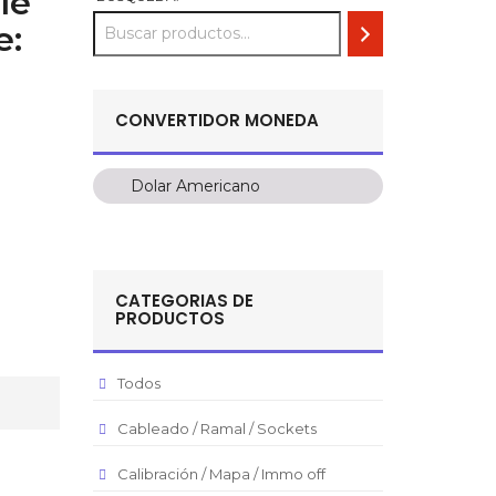
le
e:
CONVERTIDOR MONEDA
Dolar Americano
Dolar Americano
Peso Colombiano
Sol Peruano
CATEGORIAS DE
Pesos Mexicanos
PRODUCTOS
Peso Argentino
Peso Chileno
Todos
Euro
Cableado / Ramal / Sockets
Real Brasilero
Calibración / Mapa / Immo off
Republica Domincana