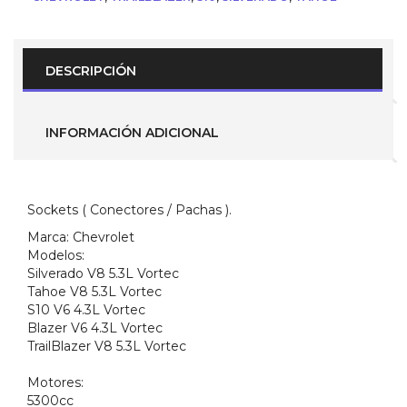
)
para
Chevrolet
S10
-
DESCRIPCIÓN
Blazer
-
Trailblazer
-
INFORMACIÓN ADICIONAL
Tahoe
-
Silverado
(
Años
Sockets ( Conectores / Pachas ).
2001
Marca:
Chevrolet
-
Modelos:
2005
)
Silverado V8 5.3L Vortec
cantidad
Tahoe V8 5.3L Vortec
S10 V6 4.3L Vortec
Blazer V6 4.3L Vortec
TrailBlazer V8 5.3L Vortec
Motores:
5300cc