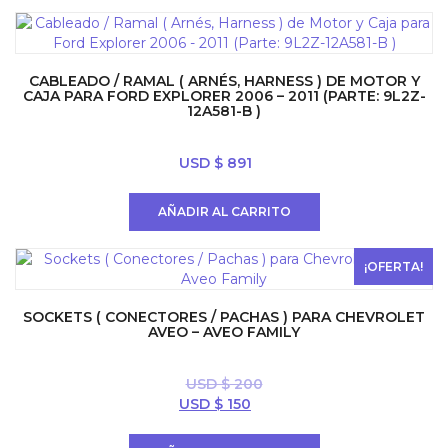
USD
USD
$ 200.
$ 150.
CABLEADO / RAMAL ( ARNÉS, HARNESS ) DE MOTOR Y
CAJA PARA FORD EXPLORER 2006 – 2011 (PARTE: 9L2Z-
12A581-B )
USD $
891
AÑADIR AL CARRITO
¡OFERTA!
SOCKETS ( CONECTORES / PACHAS ) PARA CHEVROLET
AVEO – AVEO FAMILY
USD $
200
El
El
USD $
150
precio
precio
original
actual