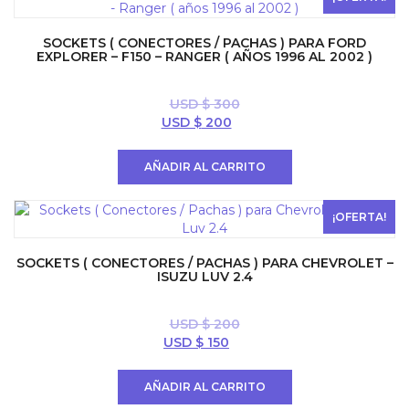
SOCKETS ( CONECTORES / PACHAS ) PARA FORD
EXPLORER – F150 – RANGER ( AÑOS 1996 AL 2002 )
USD $
300
El
El
USD $
200
precio
precio
original
actual
AÑADIR AL CARRITO
era:
es:
USD
USD
$ 300.
$ 200.
¡OFERTA!
SOCKETS ( CONECTORES / PACHAS ) PARA CHEVROLET –
ISUZU LUV 2.4
USD $
200
El
El
USD $
150
precio
precio
original
actual
AÑADIR AL CARRITO
era:
es: