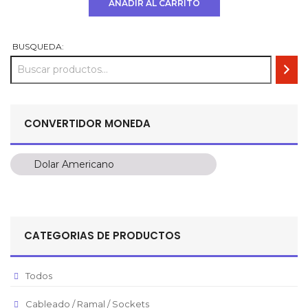
AÑADIR AL CARRITO
era:
es:
USD
USD
$ 200.
$ 150.
BUSQUEDA:
CONVERTIDOR MONEDA
Dolar Americano
Dolar Americano
Peso Colombiano
Sol Peruano
CATEGORIAS DE PRODUCTOS
Pesos Mexicanos
Peso Argentino
Todos
Peso Chileno
Cableado / Ramal / Sockets
Euro