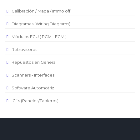
Real Brasilero
Calibración / Mapa / Immo off
Republica Domincana
Diagramas (Wiring Diagrams)
Módulos ECU ( PCM - ECM )
Retrovisores
Repuestos en General
Scanners - Interfaces
Software Automotriz
IC´s (Paneles/Tableros)