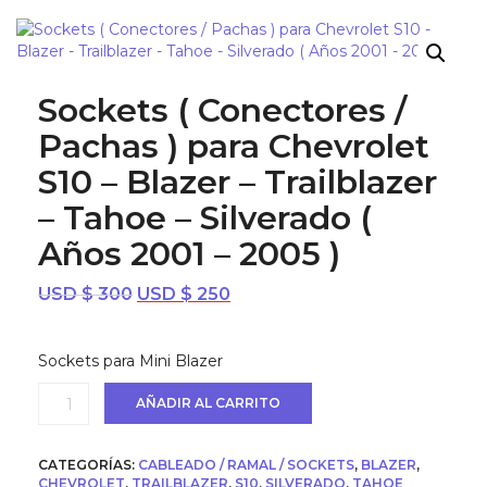
¡OFERTA!
Sockets ( Conectores /
Pachas ) para Chevrolet
S10 – Blazer – Trailblazer
– Tahoe – Silverado (
Años 2001 – 2005 )
El
El
USD $
300
USD $
250
precio
precio
original
actual
Sockets para Mini Blazer
era:
es:
USD
USD
Sockets
AÑADIR AL CARRITO
$ 300.
$ 250.
(
Conectores
/
CATEGORÍAS:
CABLEADO / RAMAL / SOCKETS
,
BLAZER
,
Pachas
CHEVROLET
,
TRAILBLAZER
,
S10
,
SILVERADO
,
TAHOE