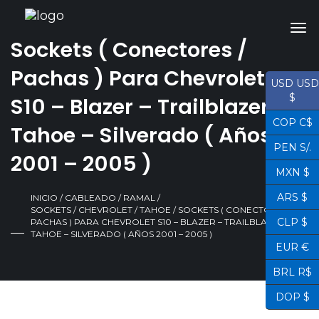
Sockets ( Conectores /
Pachas ) Para Chevrolet
USD USD
$
S10 – Blazer – Trailblazer –
COP C$
Tahoe – Silverado ( Años
PEN S/.
2001 – 2005 )
MXN $
ARS $
INICIO
/
CABLEADO / RAMAL /
SOCKETS
/
CHEVROLET
/
TAHOE
/ SOCKETS ( CONECTORES /
CLP $
PACHAS ) PARA CHEVROLET S10 – BLAZER – TRAILBLAZER –
TAHOE – SILVERADO ( AÑOS 2001 – 2005 )
EUR €
BRL R$
DOP $