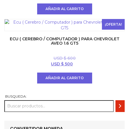
precio
precio
original
actual
AÑADIR AL CARRITO
era:
es:
USD
USD
$ 594.
$ 396.
¡OFERTA!
ECU ( CEREBRO / COMPUTADOR ) PARA CHEVROLET
AVEO 1.6 GT5
USD $
600
El
El
USD $
500
precio
precio
original
actual
AÑADIR AL CARRITO
era:
es:
USD
USD
$ 600.
$ 500.
BUSQUEDA:
CONVERTIDOR MONEDA