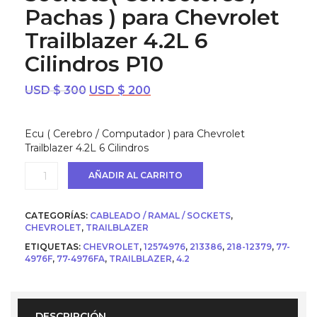
Pachas ) para Chevrolet
Trailblazer 4.2L 6
Cilindros P10
El
El
USD $
300
USD $
200
precio
precio
original
actual
Ecu ( Cerebro / Computador ) para Chevrolet
era:
es:
Trailblazer 4.2L 6 Cilindros
USD
USD
$ 300.
$ 200.
Sockets(
AÑADIR AL CARRITO
Conectores
/
Pachas
CATEGORÍAS:
CABLEADO / RAMAL / SOCKETS
,
)
CHEVROLET
,
TRAILBLAZER
para
ETIQUETAS:
CHEVROLET
,
12574976
,
213386
,
218-12379
,
77-
Chevrolet
4976F
,
77-4976FA
,
TRAILBLAZER
,
4.2
Trailblazer
4.2L
6
Cilindros
P10
DESCRIPCIÓN