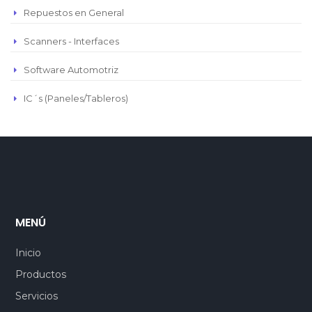
Repuestos en General
Scanners - Interfaces
Software Automotriz
IC´s (Paneles/Tableros)
MENÚ
Inicio
Productos
Servicios