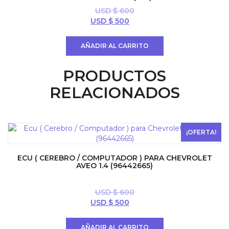
USD $
600
El
El
USD $
500
precio
precio
original
actual
AÑADIR AL CARRITO
era:
es:
USD
USD
PRODUCTOS
$ 600.
$ 500.
RELACIONADOS
¡OFERTA!
ECU ( CEREBRO / COMPUTADOR ) PARA CHEVROLET
AVEO 1.4 (96442665)
USD $
600
El
El
USD $
500
precio
precio
original
actual
AÑADIR AL CARRITO