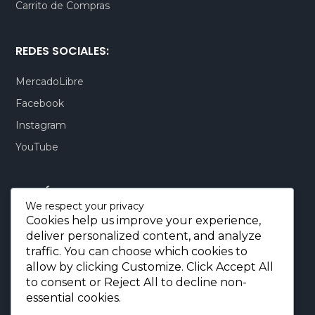
Carrito de Compras
REDES SOCIALES:
MercadoLibre
Facebook
Instagram
YouTube
CONTÁCTENOS:
We respect your privacy
Cookies help us improve your experience,
Quito-Ecuador:
+593 99 803 7777
deliver personalized content, and analyze
Llamadas:
+593 99 803 7777
traffic. You can choose which cookies to
Miami-USA:
+1 (872) 295 6069
allow by clicking
Customize
. Click
Accept All
to consent or
Reject All
to decline non-
E-mail.:
info@borjaimportaciones.com
essential cookies.
© 2026 BORJA Importaciones