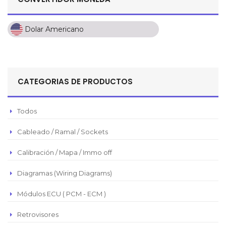
Dolar Americano
Dolar Americano
Peso Colombiano
Sol Peruano
CATEGORIAS DE PRODUCTOS
Pesos Mexicanos
Peso Argentino
Todos
Peso Chileno
Cableado / Ramal / Sockets
Euro
Real Brasilero
Calibración / Mapa / Immo off
Republica Domincana
Diagramas (Wiring Diagrams)
Módulos ECU ( PCM - ECM )
Retrovisores