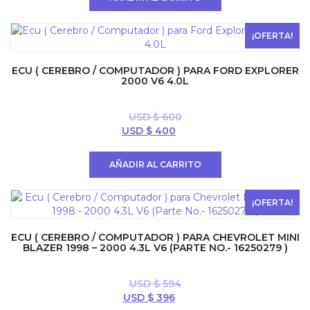
era:
es:
USD
USD
$ 600.
$ 500.
¡OFERTA!
ECU ( CEREBRO / COMPUTADOR ) PARA FORD EXPLORER
2000 V6 4.0L
USD $
600
El
El
USD $
400
precio
precio
original
actual
AÑADIR AL CARRITO
era:
es:
USD
USD
$ 600.
$ 400.
¡OFERTA!
ECU ( CEREBRO / COMPUTADOR ) PARA CHEVROLET MINI
BLAZER 1998 – 2000 4.3L V6 (PARTE NO.- 16250279 )
USD $
594
El
El
USD $
396