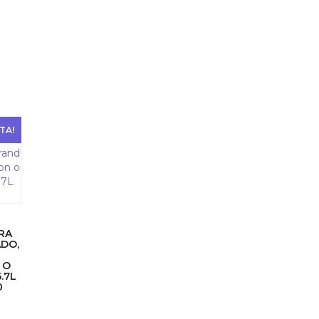
TA!
RA
DO,
 O
.7L
0