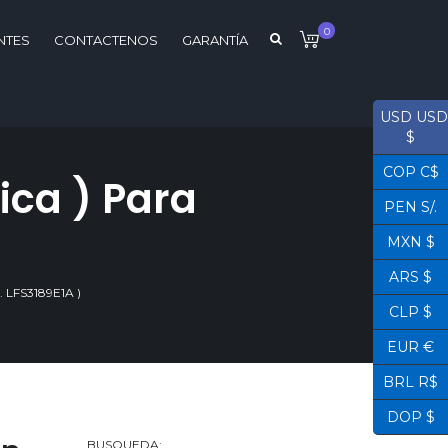
0
NTES
CONTACTENOS
GARANTÍA
USD USD
$
COP C$
ca ) Para
PEN S/.
MXN $
ARS $
LFS3189E1A )
CLP $
EUR €
BRL R$
DOP $
BUSQUEDA: