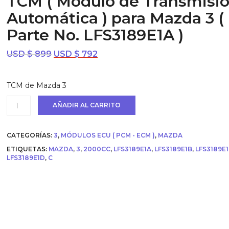
TCM ( Modulo de Transmisi
Automática ) para Mazda 3 (
Parte No. LFS3189E1A )
El
El
USD $
899
USD $
792
precio
precio
original
actual
TCM de Mazda 3
era:
es:
USD
USD
TCM
AÑADIR AL CARRITO
$ 899.
$ 792.
(
Modulo
de
CATEGORÍAS:
3
,
MÓDULOS ECU ( PCM - ECM )
,
MAZDA
Transmisión
Automática
ETIQUETAS:
MAZDA
,
3
,
2000CC
,
LFS3189E1A
,
LFS3189E1B
,
LFS3189E
)
LFS3189E1D
,
C
para
Mazda
3
(
Parte
No.
LFS3189E1A
)