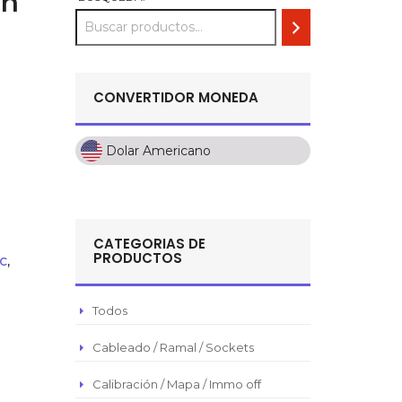
ón
CONVERTIDOR MONEDA
Dolar Americano
Dolar Americano
Peso Colombiano
Sol Peruano
CATEGORIAS DE
Pesos Mexicanos
PRODUCTOS
1C
,
Peso Argentino
Peso Chileno
Todos
Euro
Cableado / Ramal / Sockets
Real Brasilero
Calibración / Mapa / Immo off
Republica Domincana