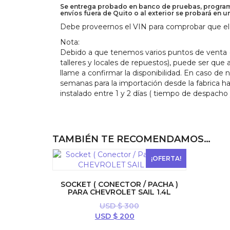
Se entrega probado en banco de pruebas, programa
envíos fuera de Quito o al exterior se probará en u
Debe proveernos el VIN para comprobar que el 
Nota:
Debido a que tenemos varios puntos de venta (M
talleres y locales de repuestos), puede ser que
llame a confirmar la disponibilidad. En caso de 
semanas para la importación desde la fabrica h
instalado entre 1 y 2 días ( tiempo de despach
TAMBIÉN TE RECOMENDAMOS…
¡OFERTA!
SOCKET ( CONECTOR / PACHA )
PARA CHEVROLET SAIL 1.4L
USD $
300
El
El
USD $
200
precio
precio