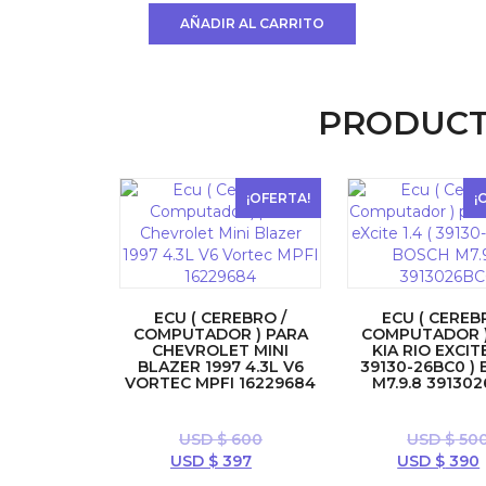
original
actual
AÑADIR AL CARRITO
era:
es:
USD
USD
$ 300.
$ 200.
PRODUCT
¡OFERTA!
¡
ECU ( CEREBRO /
ECU ( CEREB
COMPUTADOR ) PARA
COMPUTADOR )
CHEVROLET MINI
KIA RIO EXCITE
BLAZER 1997 4.3L V6
39130-26BC0 )
VORTEC MPFI 16229684
M7.9.8 39130
USD $
600
USD $
50
El
El
El
E
USD $
397
USD $
390
precio
precio
precio