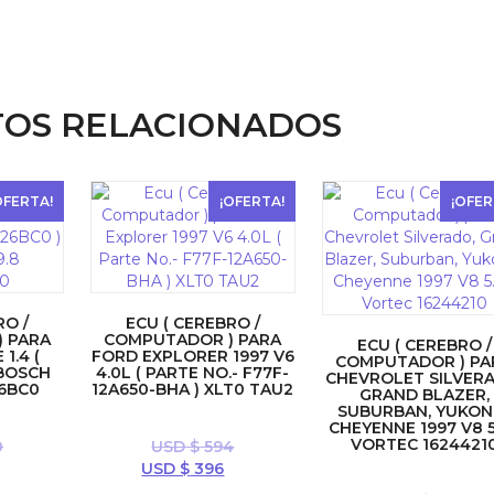
OS RELACIONADOS
OFERTA!
¡OFERTA!
¡OFER
RO /
ECU ( CEREBRO /
 PARA
COMPUTADOR ) PARA
ECU ( CEREBRO /
 1.4 (
FORD EXPLORER 1997 V6
COMPUTADOR ) PA
 BOSCH
4.0L ( PARTE NO.- F77F-
CHEVROLET SILVERA
26BC0
12A650-BHA ) XLT0 TAU2
GRAND BLAZER,
SUBURBAN, YUKON
CHEYENNE 1997 V8 5
VORTEC 1624421
0
USD $
594
l
El
El
USD $
396
precio
precio
precio