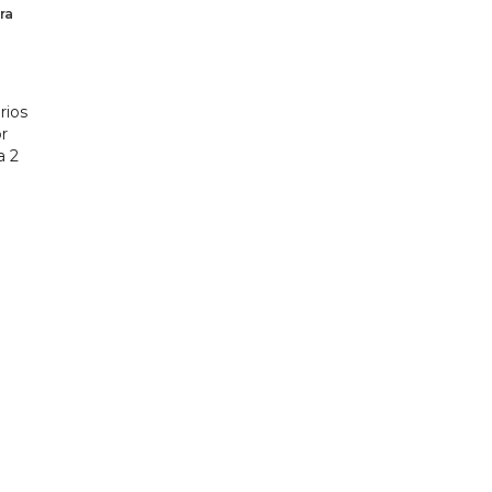
ra
rios
r
a 2