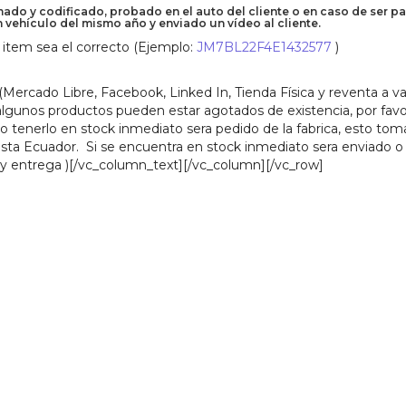
do y codificado, probado en el auto del cliente o en caso de ser pa
n vehículo del mismo año y enviado un vídeo al cliente.
item sea el correcto (Ejemplo:
JM7BL22F4E1432577
)
ercado Libre, Facebook, Linked In, Tienda Física y reventa a va
 algunos productos pueden estar agotados de existencia, por favo
no tenerlo en stock inmediato sera pedido de la fabrica, esto tom
asta Ecuador. Si se encuentra en stock inmediato sera enviado o
o y entrega )[/vc_column_text][/vc_column][/vc_row]