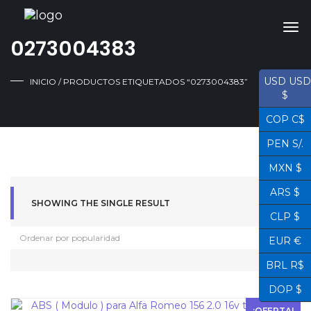
0273004383
USD USD
INICIO
/ PRODUCTOS ETIQUETADOS “0273004383”
$
COP C$
PEN S/.
MXN $
ARS $
SHOWING THE SINGLE RESULT
CLP $
EUR €
BRL R$
DOP $
¡OFERTA!