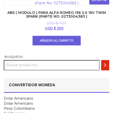
ABS ( MODULO ) PARA ALFA ROMEO 156 2.0 16V TWIN
SPARK (PARTE NO. 0273004383 )
USD $
700
El
El
USD $
550
precio
precio
original
actual
AÑADIR AL CARRITO
era:
es:
USD
USD
$ 700.
$ 550.
BUSQUEDA:
CONVERTIDOR MONEDA
Dolar Americano
Dolar Americano
Peso Colombiano