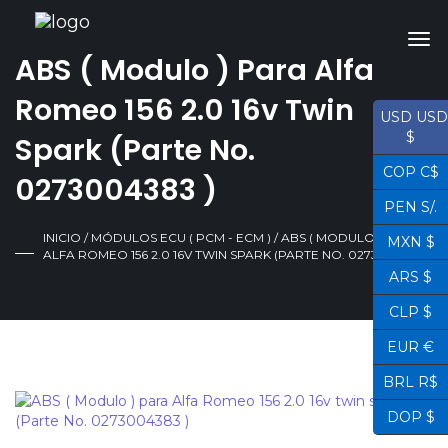
ABS ( Modulo ) Para Alfa
Romeo 156 2.0 16v Twin
USD USD
$
Spark (Parte No.
COP C$
0273004383 )
PEN S/.
INICIO
/
MÓDULOS ECU ( PCM - ECM )
/ ABS ( MODULO ) PARA
MXN $
ALFA ROMEO 156 2.0 16V TWIN SPARK (PARTE NO. 0273004383 )
ARS $
CLP $
EUR €
BRL R$
¡OFERTA!
DOP $