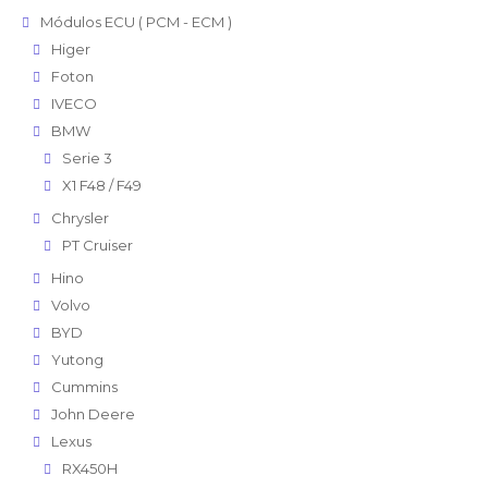
Módulos ECU ( PCM - ECM )
Higer
Foton
IVECO
BMW
Serie 3
X1 F48 / F49
Chrysler
PT Cruiser
Hino
Volvo
BYD
Yutong
Cummins
John Deere
Lexus
RX450H