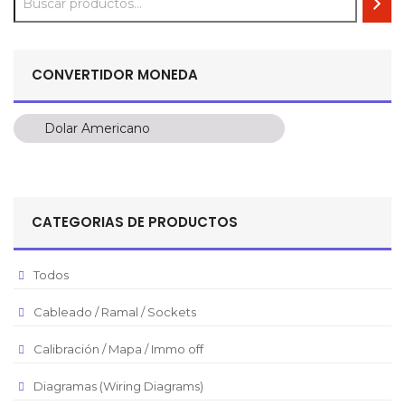
CONVERTIDOR MONEDA
Dolar Americano
Dolar Americano
Peso Colombiano
Sol Peruano
CATEGORIAS DE PRODUCTOS
Pesos Mexicanos
Peso Argentino
Todos
Peso Chileno
Cableado / Ramal / Sockets
Euro
Real Brasilero
Calibración / Mapa / Immo off
Republica Domincana
Diagramas (Wiring Diagrams)