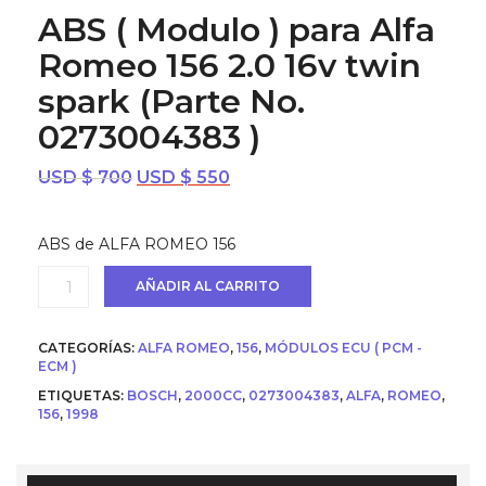
ABS ( Modulo ) para Alfa
Romeo 156 2.0 16v twin
spark (Parte No.
0273004383 )
El
El
USD $
700
USD $
550
precio
precio
original
actual
ABS de ALFA ROMEO 156
era:
es:
USD
USD
ABS
AÑADIR AL CARRITO
$ 700.
$ 550.
(
Modulo
)
CATEGORÍAS:
ALFA ROMEO
,
156
,
MÓDULOS ECU ( PCM -
para
ECM )
Alfa
ETIQUETAS:
BOSCH
,
2000CC
,
0273004383
,
ALFA
,
ROMEO
,
Romeo
156
,
1998
156
2.0
16v
twin