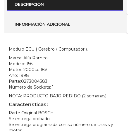
spark
DESCRIPCIÓN
(Parte
No.
0273004383
)
INFORMACIÓN ADICIONAL
cantidad
Modulo ECU ( Cerebro / Computador ).
Marca:
Alfa Romeo
Modelo:
156
Motor:
2000cc 16V
Año:
1998
Parte:
0273004383
Número de Sockets:
1
NOTA:
PRODUCTO BAJO PEDIDO (2 semanas)
Características:
Parte Original BOSCH
Se entrega probado
Se entrega programada con su número de chasis y
motor