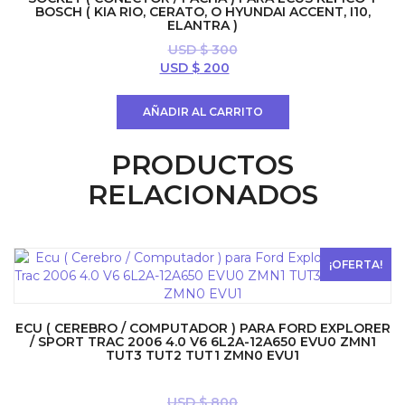
BOSCH ( KIA RIO, CERATO, O HYUNDAI ACCENT, I10,
ELANTRA )
USD $
300
El
El
USD $
200
precio
precio
original
actual
AÑADIR AL CARRITO
era:
es:
USD
USD
PRODUCTOS
$ 300.
$ 200.
RELACIONADOS
¡OFERTA!
ECU ( CEREBRO / COMPUTADOR ) PARA FORD EXPLORER
/ SPORT TRAC 2006 4.0 V6 6L2A-12A650 EVU0 ZMN1
TUT3 TUT2 TUT1 ZMN0 EVU1
USD $
800