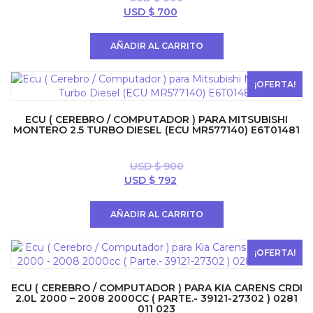
El
El
USD $
700
precio
precio
original
actual
AÑADIR AL CARRITO
era:
es:
USD
USD
$ 800.
$ 700.
¡OFERTA!
ECU ( CEREBRO / COMPUTADOR ) PARA MITSUBISHI
MONTERO 2.5 TURBO DIESEL (ECU MR577140) E6T01481
USD $
900
El
El
USD $
792
precio
precio
original
actual
AÑADIR AL CARRITO
era:
es:
USD
USD
$ 900.
$ 792.
¡OFERTA!
ECU ( CEREBRO / COMPUTADOR ) PARA KIA CARENS CRDI
2.0L 2000 – 2008 2000CC ( PARTE.- 39121-27302 ) 0281
011 023