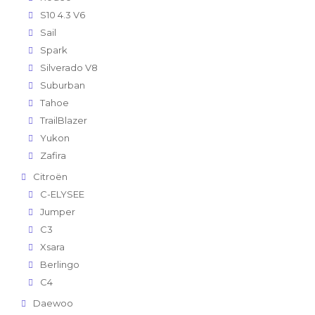
S10 4.3 V6
Sail
Spark
Silverado V8
Suburban
Tahoe
TrailBlazer
Yukon
Zafira
Citroën
C-ELYSEE
Jumper
C3
Xsara
Berlingo
C4
Daewoo