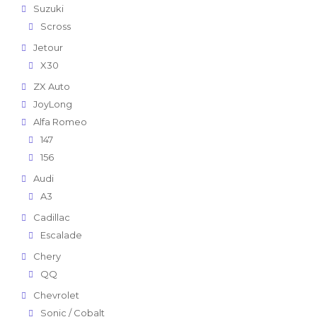
Suzuki
Scross
Jetour
X30
ZX Auto
JoyLong
Alfa Romeo
147
156
Audi
A3
Cadillac
Escalade
Chery
QQ
Chevrolet
Sonic / Cobalt