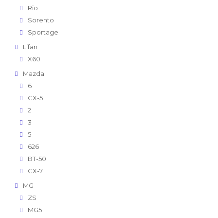
Rio
Sorento
Sportage
Lifan
X60
Mazda
6
CX-5
2
3
5
626
BT-50
CX-7
MG
ZS
MG5