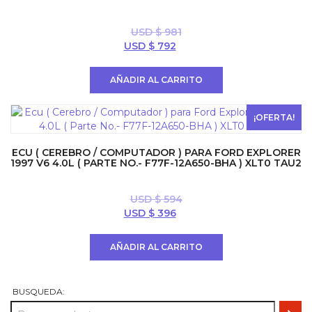
USD $
981
El
El
USD $
792
precio
precio
original
actual
AÑADIR AL CARRITO
era:
es:
USD
USD
$ 981.
$ 792.
¡OFERTA!
ECU ( CEREBRO / COMPUTADOR ) PARA FORD EXPLORER
1997 V6 4.0L ( PARTE NO.- F77F-12A650-BHA ) XLT0 TAU2
USD $
594
El
El
USD $
396
precio
precio
original
actual
AÑADIR AL CARRITO
era:
es:
USD
USD
$ 594.
$ 396.
BUSQUEDA: