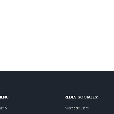
MENÚ
REDES SOCIALES:
nicio
MercadoLibre