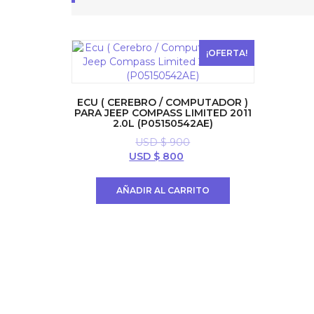
¡OFERTA!
ECU ( CEREBRO / COMPUTADOR )
PARA JEEP COMPASS LIMITED 2011
2.0L (P05150542AE)
USD $
900
El
El
USD $
800
precio
precio
original
actual
AÑADIR AL CARRITO
era:
es:
USD
USD
$ 900.
$ 800.