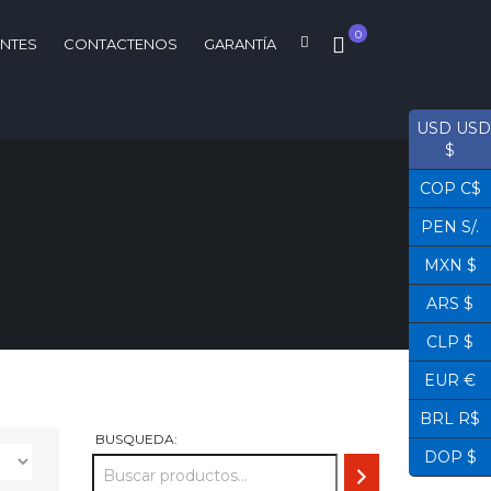
0
ENTES
CONTACTENOS
GARANTÍA
USD USD
$
COP C$
PEN S/.
MXN $
ARS $
CLP $
EUR €
BRL R$
BUSQUEDA:
DOP $