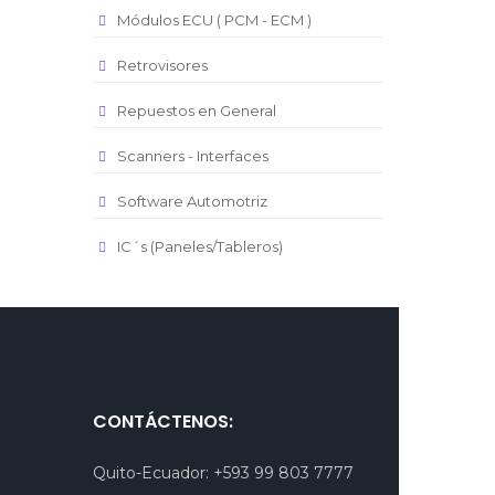
Módulos ECU ( PCM - ECM )
Retrovisores
Repuestos en General
Scanners - Interfaces
Software Automotriz
IC´s (Paneles/Tableros)
CONTÁCTENOS:
Quito-Ecuador:
+593 99 803 7777