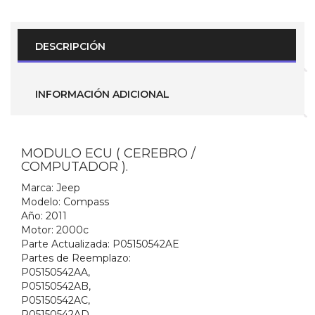
2011
2.0L
(P05150542AE)
cantidad
DESCRIPCIÓN
INFORMACIÓN ADICIONAL
MODULO ECU ( CEREBRO /
COMPUTADOR ).
Marca:
Jeep
Modelo
: Compass
Año:
2011
Motor:
2000c
Parte Actualizada:
P05150542AE
Partes de Reemplazo:
P05150542AA,
P05150542AB,
P05150542AC,
P05150542AD,