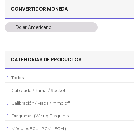
CONVERTIDOR MONEDA
Dolar Americano
Dolar Americano
Peso Colombiano
Sol Peruano
CATEGORIAS DE PRODUCTOS
Pesos Mexicanos
Peso Argentino
Todos
Peso Chileno
Cableado / Ramal / Sockets
Euro
Real Brasilero
Calibración / Mapa / Immo off
Republica Domincana
Diagramas (Wiring Diagrams)
Módulos ECU ( PCM - ECM )