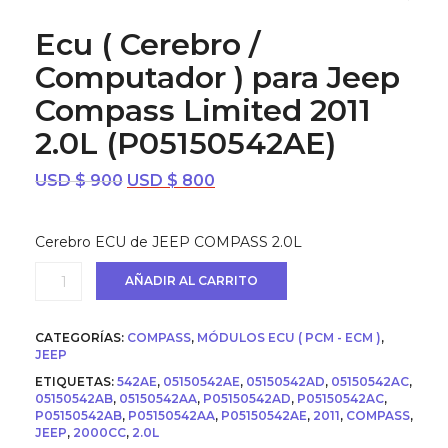
Ecu ( Cerebro /
Computador ) para Jeep
Compass Limited 2011
2.0L (P05150542AE)
El
El
USD $
900
USD $
800
precio
precio
original
actual
Cerebro ECU de JEEP COMPASS 2.0L
era:
es:
USD
USD
Ecu
AÑADIR AL CARRITO
$ 900.
$ 800.
(
Cerebro
/
CATEGORÍAS:
COMPASS
,
MÓDULOS ECU ( PCM - ECM )
,
Computador
JEEP
)
ETIQUETAS:
542AE
,
05150542AE
,
05150542AD
,
05150542AC
,
para
05150542AB
,
05150542AA
,
P05150542AD
,
P05150542AC
,
Jeep
P05150542AB
,
P05150542AA
,
P05150542AE
,
2011
,
COMPASS
,
Compass
JEEP
,
2000CC
,
2.0L
Limited