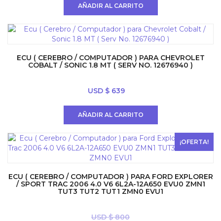
original
actual
AÑADIR AL CARRITO
era:
es:
USD
USD
$ 792.
$ 639.
ECU ( CEREBRO / COMPUTADOR ) PARA CHEVROLET
COBALT / SONIC 1.8 MT ( SERV NO. 12676940 )
USD $
639
AÑADIR AL CARRITO
¡OFERTA!
ECU ( CEREBRO / COMPUTADOR ) PARA FORD EXPLORER
/ SPORT TRAC 2006 4.0 V6 6L2A-12A650 EVU0 ZMN1
TUT3 TUT2 TUT1 ZMN0 EVU1
USD $
800