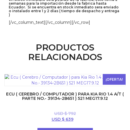
semanas para la importación desde la fabrica hasta
Ecuador. Si se encuentra en stock inmediato sera enviado
o instalado entre 1 y 2 días ( tiempo de despacho y entrega
)
[/vc_column_text][/vc_column][/vc_row]
PRODUCTOS
RELACIONADOS
¡OFERTA!
ECU ( CEREBRO / COMPUTADOR ) PARA KIA RIO 1.4 A/T (
PARTE NO.- 39134-2B651 ) 521 MEG17.9.12
USD $
792
El
El
USD $
639
precio
precio