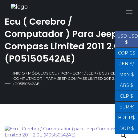
Ecu ( Cerebro /
Computador ) Para Jeep
USD USD
$
Compass Limited 2011 2.0L
COP C$
(P05150542AE)
PEN S/.
INICIO
/
MÓDULOS ECU ( PCM - ECM )
/
JEEP
/ ECU ( CEREBRO /
MXN $
COMPUTADOR ) PARA JEEP COMPASS LIMITED 2011 2.0L
(P05150542AE)
ARS $
CLP $
EUR €
BRL R$
DOP $
¡OFERTA!