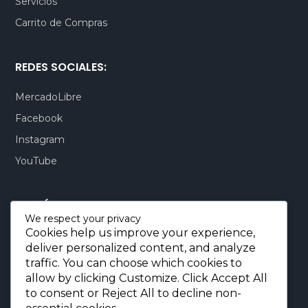
Servicios
Carrito de Compras
REDES SOCIALES:
MercadoLibre
Facebook
Instagram
YouTube
CONTÁCTENOS:
We respect your privacy
Cookies help us improve your experience,
Quito-Ecuador:
+593 99 803 7777
deliver personalized content, and analyze
Llamadas:
+593 99 803 7777
traffic. You can choose which cookies to
Miami-USA:
+1 (872) 295 6069
allow by clicking
Customize
. Click
Accept All
to consent or
Reject All
to decline non-
E-mail.:
info@borjaimportaciones.com