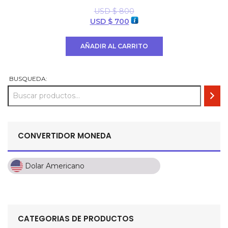
USD $
800
El
El
USD $
700
precio
precio
original
actual
AÑADIR AL CARRITO
era:
es:
USD
USD
$ 800.
$ 700.
BUSQUEDA:
CONVERTIDOR MONEDA
Dolar Americano
Dolar Americano
Peso Colombiano
Sol Peruano
CATEGORIAS DE PRODUCTOS
Pesos Mexicanos