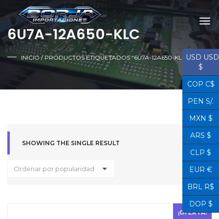
6U7A-12A650-KLC
USD USD
INICIO
/ PRODUCTOS ETIQUETADOS “6U7A-12A650-KLC”
$
COP C$
PEN S/.
MXN $
ARS $
SHOWING THE SINGLE RESULT
CLP $
Ordenar por popularidad
EUR €
BRL R$
DOP $
¡OFERTA!