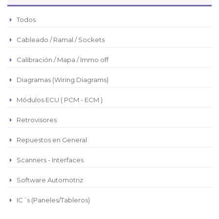
Peso Argentino
Todos
Peso Chileno
Cableado / Ramal / Sockets
Euro
Real Brasilero
Calibración / Mapa / Immo off
Republica Domincana
Diagramas (Wiring Diagrams)
Módulos ECU ( PCM - ECM )
Retrovisores
Repuestos en General
Scanners - Interfaces
Software Automotriz
IC´s (Paneles/Tableros)