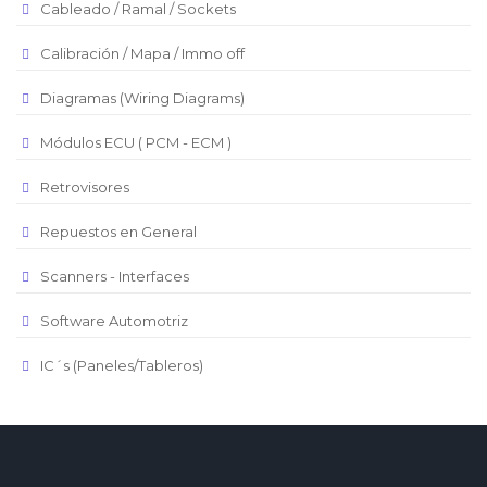
Cableado / Ramal / Sockets
Euro
Real Brasilero
Calibración / Mapa / Immo off
Republica Domincana
Diagramas (Wiring Diagrams)
Módulos ECU ( PCM - ECM )
Retrovisores
Repuestos en General
Scanners - Interfaces
Software Automotriz
IC´s (Paneles/Tableros)