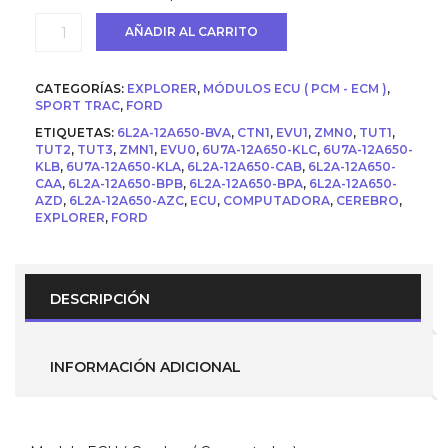
USD
USD
Ecu
AÑADIR AL CARRITO
$ 800.
$ 700.
(
Cerebro
/
CATEGORÍAS:
EXPLORER
,
MÓDULOS ECU ( PCM - ECM )
,
Computador
SPORT TRAC
,
FORD
)
ETIQUETAS:
6L2A-12A650-BVA
,
CTN1
,
EVU1
,
ZMN0
,
TUT1
,
para
TUT2
,
TUT3
,
ZMN1
,
EVU0
,
6U7A-12A650-KLC
,
6U7A-12A650-
Ford
KLB
,
6U7A-12A650-KLA
,
6L2A-12A650-CAB
,
6L2A-12A650-
Explorer
CAA
,
6L2A-12A650-BPB
,
6L2A-12A650-BPA
,
6L2A-12A650-
/
AZD
,
6L2A-12A650-AZC
,
ECU
,
COMPUTADORA
,
CEREBRO
,
Sport
EXPLORER
,
FORD
Trac
2006
4.0
V6
6L2A-
DESCRIPCIÓN
12A650
EVU0
ZMN1
TUT3
INFORMACIÓN ADICIONAL
TUT2
TUT1
ZMN0
EVU1
cantidad