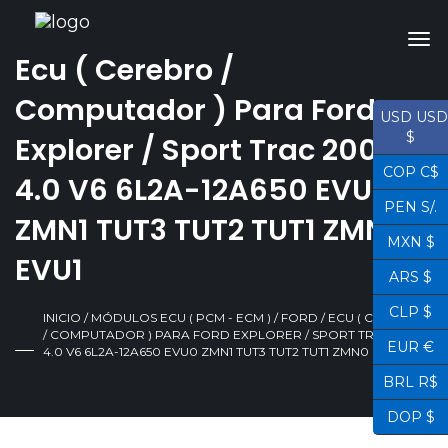
Ecu ( Cerebro /
Computador ) Para Ford
USD USD
$
Explorer / Sport Trac 2006
COP C$
4.0 V6 6L2A-12A650 EVU0
PEN S/.
ZMN1 TUT3 TUT2 TUT1 ZMN0
MXN $
EVU1
ARS $
CLP $
INICIO
/
MÓDULOS ECU ( PCM - ECM )
/
FORD
/ ECU ( CEREBRO
/ COMPUTADOR ) PARA FORD EXPLORER / SPORT TRAC 2006
EUR €
4.0 V6 6L2A-12A650 EVU0 ZMN1 TUT3 TUT2 TUT1 ZMN0 EVU1
BRL R$
DOP $