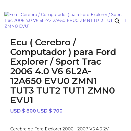
¡OFERTA!
Ecu ( Cerebro /
Computador ) para Ford
Explorer / Sport Trac
2006 4.0 V6 6L2A-
12A650 EVU0 ZMN1
TUT3 TUT2 TUT1 ZMN0
EVU1
El
El
USD $
800
USD $
700
precio
precio
original
actual
Cerebro de Ford Explorer 2006 – 2007 V6 4.0 2V
era:
es: