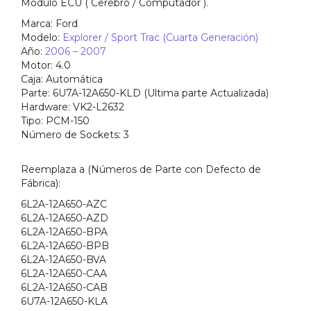
Modulo ECU ( Cerebro / Computador ).
Marca:
Ford
Modelo:
Explorer / Sport Trac (Cuarta Generación)
Año:
2006 – 2007
Motor:
4.0
Caja:
Automática
Parte:
6U7A-12A650-KLD (Ultima parte Actualizada)
Hardware:
VK2-L2632
Tipo:
PCM-150
Número de Sockets:
3
Reemplaza a
(Números de Parte con Defecto de
Fábrica)
:
6L2A-12A650-AZC
6L2A-12A650-AZD
6L2A-12A650-BPA
6L2A-12A650-BPB
6L2A-12A650-BVA
6L2A-12A650-CAA
6L2A-12A650-CAB
6U7A-12A650-KLA