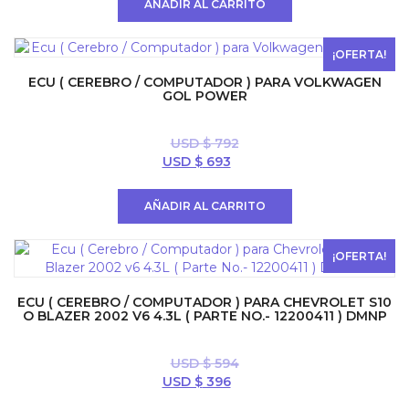
AÑADIR AL CARRITO
era:
es:
USD
USD
$ 800.
$ 700.
¡OFERTA!
ECU ( CEREBRO / COMPUTADOR ) PARA VOLKWAGEN
GOL POWER
USD $
792
El
El
USD $
693
precio
precio
original
actual
AÑADIR AL CARRITO
era:
es:
USD
USD
$ 792.
$ 693.
¡OFERTA!
ECU ( CEREBRO / COMPUTADOR ) PARA CHEVROLET S10
O BLAZER 2002 V6 4.3L ( PARTE NO.- 12200411 ) DMNP
USD $
594
El
El
USD $
396
precio
precio