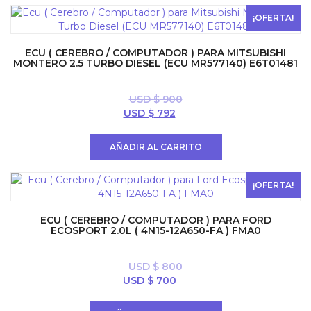
¡OFERTA!
ECU ( CEREBRO / COMPUTADOR ) PARA MITSUBISHI
MONTERO 2.5 TURBO DIESEL (ECU MR577140) E6T01481
USD $
900
El
El
USD $
792
precio
precio
original
actual
AÑADIR AL CARRITO
era:
es:
USD
USD
$ 900.
$ 792.
¡OFERTA!
ECU ( CEREBRO / COMPUTADOR ) PARA FORD
ECOSPORT 2.0L ( 4N15-12A650-FA ) FMA0
USD $
800
El
El
USD $
700
precio
precio
original
actual