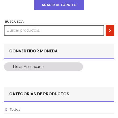
original
actual
AÑADIR AL CARRITO
era:
es:
USD
USD
$ 594.
$ 396.
BUSQUEDA:
CONVERTIDOR MONEDA
Dolar Americano
Dolar Americano
Peso Colombiano
Sol Peruano
CATEGORIAS DE PRODUCTOS
Pesos Mexicanos
Peso Argentino
Todos
Peso Chileno