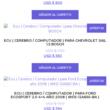
El
El
USD $
600
precio
precio
original
actual
AÑADIR AL CARRITO
era:
es:
USD
USD
$ 700.
$ 600.
¡OFERTA!
ECU ( CEREBRO / COMPUTADOR ) PARA CHEVROLET SAIL
1.5 BOSCH
USD $
700
El
El
USD $
550
precio
precio
original
actual
AÑADIR AL CARRITO
era:
es:
USD
USD
$ 700.
$ 550.
¡OFERTA!
ECU ( CEREBRO / COMPUTADOR ) PARA FORD
ECOSPORT 2.0 4×4 AÑO 2008 ( 6N15-12A650-BA )
USD $
700
El
El
USD $
594