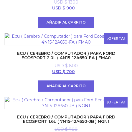
USD $
1300
El
El
USD $
900
precio
precio
original
actual
AÑADIR AL CARRITO
era:
es:
USD
USD
$ 1300.
$ 900.
¡OFERTA!
ECU ( CEREBRO / COMPUTADOR ) PARA FORD
ECOSPORT 2.0L ( 4N15-12A650-FA ) FMA0
USD $
800
El
El
USD $
700
precio
precio
original
actual
AÑADIR AL CARRITO
era:
es:
USD
USD
$ 800.
$ 700.
¡OFERTA!
ECU ( CEREBRO / COMPUTADOR ) PARA FORD
ECOSPORT 1.6L ( 7N15-12A650-JB ) NGN1
USD $
700