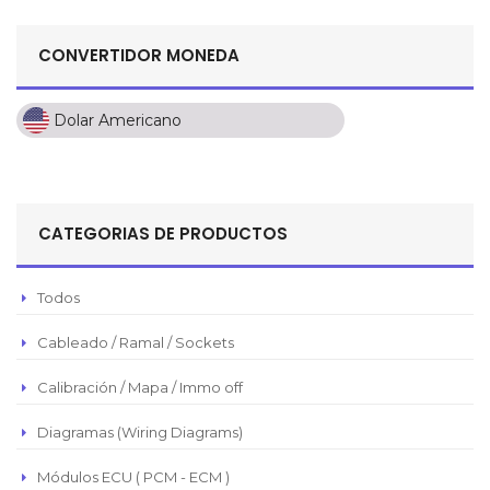
CONVERTIDOR MONEDA
Dolar Americano
Dolar Americano
Peso Colombiano
Sol Peruano
CATEGORIAS DE PRODUCTOS
Pesos Mexicanos
Peso Argentino
Todos
Peso Chileno
Cableado / Ramal / Sockets
Euro
Real Brasilero
Calibración / Mapa / Immo off
Republica Domincana
Diagramas (Wiring Diagrams)
Módulos ECU ( PCM - ECM )