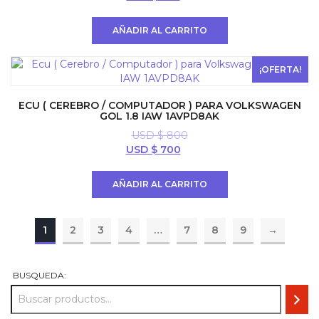
precio
precio
original
actual
AÑADIR AL CARRITO
era:
es:
USD
USD
$ 700.
$ 594.
¡OFERTA!
ECU ( CEREBRO / COMPUTADOR ) PARA VOLKSWAGEN
GOL 1.8 IAW 1AVPD8AK
USD $
800
El
El
USD $
700
precio
precio
original
actual
AÑADIR AL CARRITO
era:
es:
USD
USD
$ 800.
$ 700.
1
2
3
4
…
7
8
9
→
BUSQUEDA: