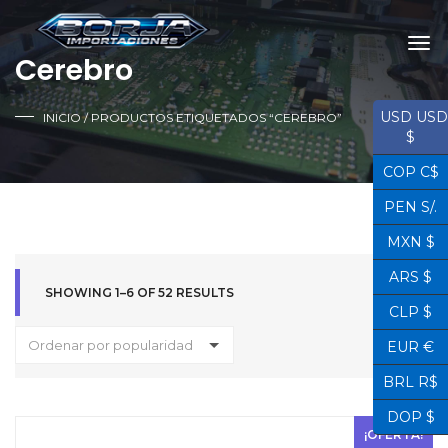
Cerebro
USD USD
INICIO
/ PRODUCTOS ETIQUETADOS “CEREBRO”
$
COP C$
PEN S/.
MXN $
ARS $
SHOWING 1–6 OF 52 RESULTS
CLP $
Ordenar por popularidad
EUR €
BRL R$
DOP $
¡OFERTA!