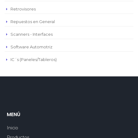
Retrovisores
Repuestos en General
Scanners - Interfaces
Software Automotriz
IC´s (Paneles/Tableros)
MENÚ
Inicio
Productos