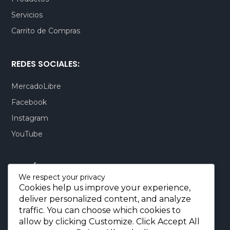
Servicios
Carrito de Compras
REDES SOCIALES:
MercadoLibre
Facebook
Instagram
YouTube
CONTÁCTENOS:
We respect your privacy
Cookies help us improve your experience,
Quito-Ecuador:
+593 99 803 7777
deliver personalized content, and analyze
Llamadas:
+593 99 803 7777
traffic. You can choose which cookies to
Miami-USA:
+1 (872) 295 6069
allow by clicking
Customize
. Click
Accept All