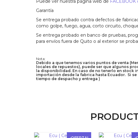
Puede ver nuestra página web de
FACEBOOK co
Garantía
Se entrega probado contra defectos de fabricac
como golpe, fuego, agua, corto circuito, choque
Se entrega probado en banco de pruebas, progra
para envíos fuera de Quito o al exterior se prob
Nota:
Debido a que tenemos varios puntos de venta (Merca
locales de repuestos), puede ser que algunos prod
la disponibilidad. En caso de no tenerlo en stock 
importación desde la fabrica hasta Ecuador. Si se 
tiempo de despacho y entrega )
PRODUCT
¡OFERTA!
¡