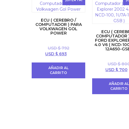
ECU ( CEREBRO /
COMPUTADOR ) PARA
VOLKWAGEN GOL
ECU ( CEREB
POWER
COMPUTADOR )
FORD EXPLORE
4.0 V6 ( NCD-100
USD $
792
12A650-GSB
El
El
USD $
693
precio
precio
USD $
80
original
actual
AÑADIR AL
El
USD $
700
era:
es:
CARRITO
precio
USD
USD
original
$ 792.
$ 693.
AÑADIR A
era:
CARRITO
USD
$ 800.