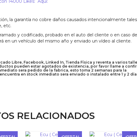
n 14000 Likes: Aqui:
ión, la garantía no cobre daños causados intencionalmente tales
, etc.
mado y codificado, probado en el auto del cliente o en caso de
ará en un vehículo del mismo año y enviado un vídeo al cliente.
do Libre, Facebook, Linked In, Tienda Física y reventa a varios talle
uctos pueden estar agotados de existencia, por favor llame a confi
inmediato sera pedido de la fabrica, esto toma 2 semanas para la
encuentra en stock inmediato sera enviado o instalado entre 1 y 2 día
OS RELACIONADOS
OFERTA!
¡OFERTA!
¡OFER