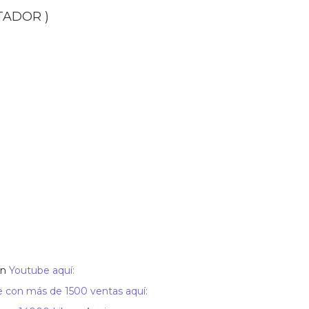
12A650-
TADOR )
BA
)
cantidad
en
Youtube aquí:
 con más de 1500 ventas aquí: