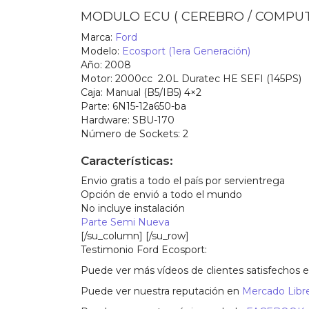
MODULO ECU ( CEREBRO / COMPU
Marca:
Ford
Modelo:
Ecosport (1era Generación)
Año:
2008
Motor:
2000cc 2.0L Duratec HE SEFI (145PS)
Caja:
Manual (B5/IB5) 4×2
Parte:
6N15-12a650-ba
Hardware:
SBU-170
Número de Sockets:
2
Características:
Envio gratis a todo el país por servientrega
Opción de envió a todo el mundo
No incluye instalación
Parte Semi Nueva
[/su_column] [/su_row]
Testimonio Ford Ecosport:
Puede ver más vídeos de clientes satisfechos 
Puede ver nuestra reputación en
Mercado Libre