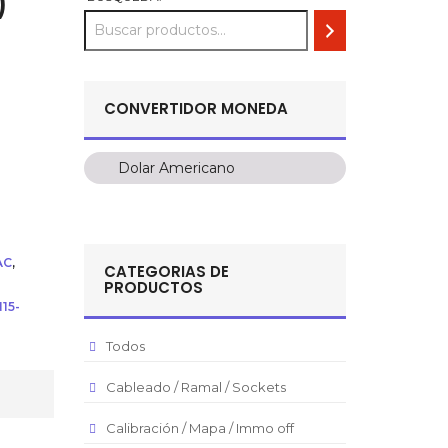
)
)
CONVERTIDOR MONEDA
Dolar Americano
Dolar Americano
Peso Colombiano
Sol Peruano
AC
,
CATEGORIAS DE
Pesos Mexicanos
PRODUCTOS
15-
Peso Argentino
Peso Chileno
Todos
Euro
Cableado / Ramal / Sockets
Real Brasilero
Calibración / Mapa / Immo off
Republica Domincana