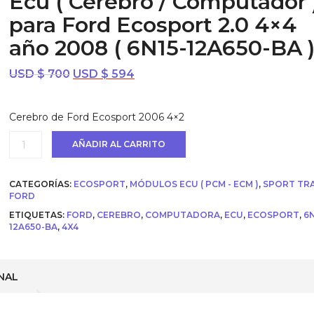
Ecu ( Cerebro / Computador 
para Ford Ecosport 2.0 4×4
año 2008 ( 6N15-12A650-BA 
El
El
USD $
700
USD $
594
precio
precio
original
actual
Cerebro de Ford Ecosport 2006 4×2
era:
es:
USD
USD
Ecu
AÑADIR AL CARRITO
$ 700.
$ 594.
(
Cerebro
/
CATEGORÍAS:
ECOSPORT
,
MÓDULOS ECU ( PCM - ECM )
,
SPORT TR
Computador
FORD
)
ETIQUETAS:
FORD
,
CEREBRO
,
COMPUTADORA
,
ECU
,
ECOSPORT
,
6N
para
12A650-BA
,
4X4
Ford
Ecosport
2.0
4x4
año
NAL
2008
(
6N15-