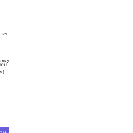
 ser
res y
rmar
s (
TA!