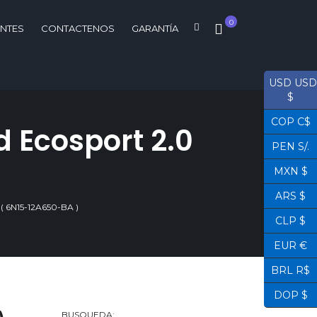
0
ENTES
CONTACTENOS
GARANTÍA
USD USD
$
COP C$
d Ecosport 2.0
PEN S/.
MXN $
ARS $
6N15-12A650-BA )
CLP $
EUR €
BRL R$
DOP $
BUSQUEDA: