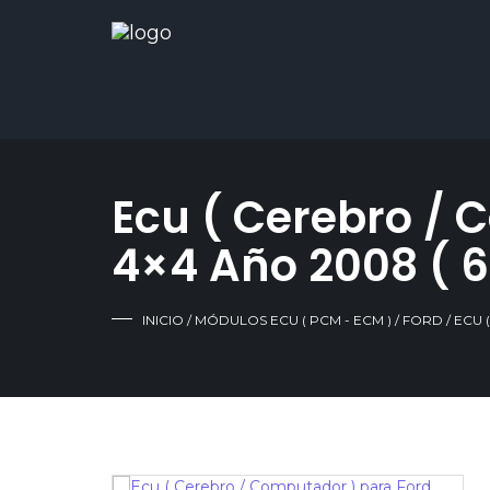
Ecu ( Cerebro / 
4×4 Año 2008 ( 
INICIO
/
MÓDULOS ECU ( PCM - ECM )
/
FORD
/ ECU 