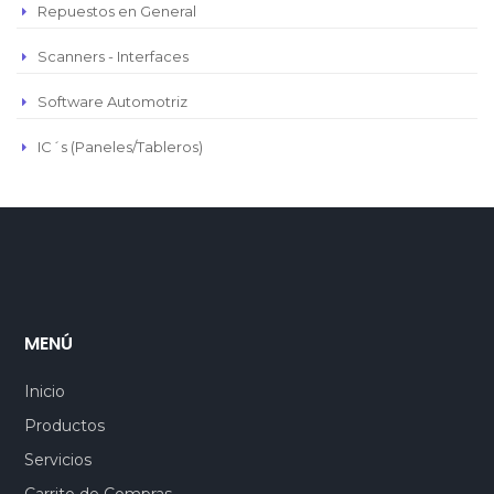
Repuestos en General
Scanners - Interfaces
Software Automotriz
IC´s (Paneles/Tableros)
MENÚ
Inicio
Productos
Servicios