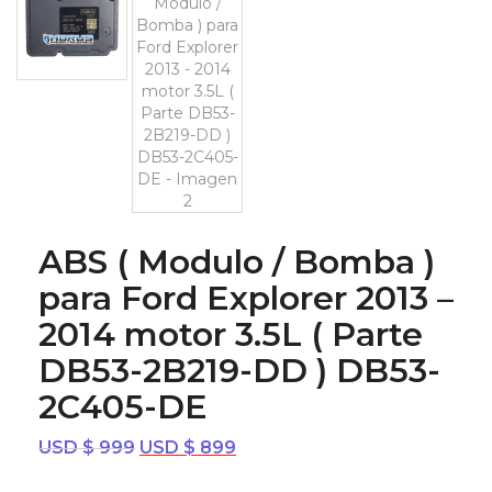
ABS ( Modulo / Bomba )
para Ford Explorer 2013 –
2014 motor 3.5L ( Parte
DB53-2B219-DD ) DB53-
2C405-DE
El
El
USD $
999
USD $
899
precio
precio