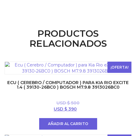
PRODUCTOS
RELACIONADOS
¡OFERTA!
ECU ( CEREBRO / COMPUTADOR ) PARA KIA RIO EXCITE
1.4 ( 39130-26BC0 ) BOSCH M7.9.8 3913026BC0
USD $
500
El
El
USD $
390
precio
precio
original
actual
AÑADIR AL CARRITO
era:
es:
USD
USD