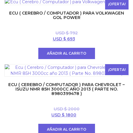
$ 500.
$ 390.
¡OFERTA!
ECU ( CEREBRO / COMPUTADOR ) PARA VOLKWAGEN
GOL POWER
USD $
792
El
El
USD $
693
precio
precio
original
actual
AÑADIR AL CARRITO
era:
es:
USD
USD
$ 792.
$ 693.
¡OFERTA!
ECU ( CEREBRO / COMPUTADOR ) PARA CHEVROLET –
ISUZU NMR 85H 3000CC AÑO 2013 ( PARTE NO.
8980399478 )
USD $
2000
El
El
USD $
1800
precio
precio
original
actual
AÑADIR AL CARRITO
era:
es: