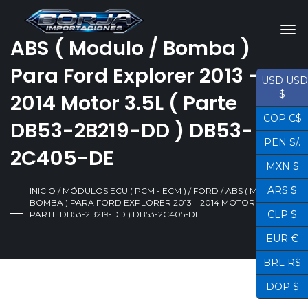
ABS ( Modulo / Bomba )
Para Ford Explorer 2013 –
USD USD
$
2014 Motor 3.5L ( Parte
COP C$
DB53-2B219-DD ) DB53-
PEN S/.
2C405-DE
MXN $
ARS $
INICIO
/
MÓDULOS ECU ( PCM - ECM )
/
FORD
/ ABS ( MODULO /
BOMBA ) PARA FORD EXPLORER 2013 – 2014 MOTOR 3.5L (
CLP $
PARTE DB53-2B219-DD ) DB53-2C405-DE
EUR €
BRL R$
DOP $