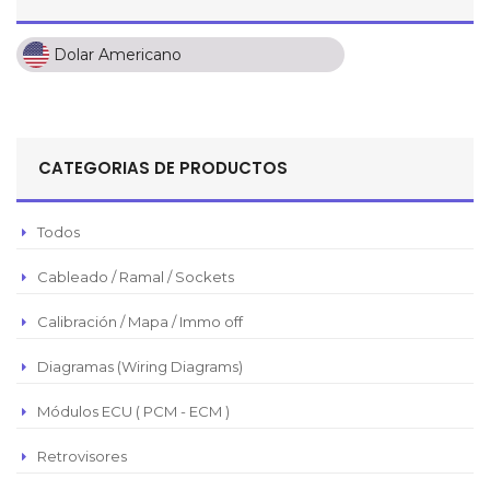
Dolar Americano
Dolar Americano
Peso Colombiano
Sol Peruano
CATEGORIAS DE PRODUCTOS
Pesos Mexicanos
Peso Argentino
Todos
Peso Chileno
Cableado / Ramal / Sockets
Euro
Real Brasilero
Calibración / Mapa / Immo off
Republica Domincana
Diagramas (Wiring Diagrams)
Módulos ECU ( PCM - ECM )
Retrovisores