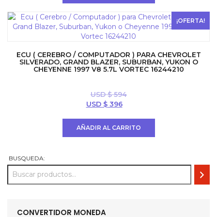
USD
USD
$ 2000.
$ 1800.
¡OFERTA!
ECU ( CEREBRO / COMPUTADOR ) PARA CHEVROLET
SILVERADO, GRAND BLAZER, SUBURBAN, YUKON O
CHEYENNE 1997 V8 5.7L VORTEC 16244210
USD $
594
El
El
USD $
396
precio
precio
original
actual
AÑADIR AL CARRITO
era:
es:
USD
USD
$ 594.
$ 396.
BUSQUEDA:
CONVERTIDOR MONEDA