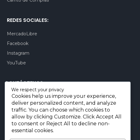
Carrito de Compras
REDES SOCIALES:
MercadoLibre
Facebook
Instagram
YouTube
CONTÁCTENOS:
We respect your privacy
Cookies help us improve your experience,
Quito-Ecuador:
+593 99 803 7777
deliver personalized content, and analyze
Llamadas:
+593 99 803 7777
traffic. You can choose which cookies to
Miami-USA:
+1 (872) 295 6069
allow by clicking
Customize
. Click
Accept All
to consent or
Reject All
to decline non-
E-mail.:
info@borjaimportaciones.com
essential cookies.
© 2026 BORJA Importaciones