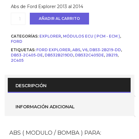
original
actual
Abs de Ford Explorer 2013 al 2014
era:
es:
USD
USD
ABS
AÑADIR AL CARRITO
$ 999.
$ 899.
(
Modulo
/
CATEGORÍAS:
EXPLORER
,
MÓDULOS ECU ( PCM - ECM )
,
Bomba
FORD
)
ETIQUETAS:
FORD EXPLORER
,
ABS
,
V6
,
DB53-2B219-DD
,
para
DB53-2C405-DE
,
DB532B219DD
,
DB532C405DE
,
2B219
,
Ford
2C405
Explorer
2013
-
2014
motor
DESCRIPCIÓN
3.5L
(
Parte
DB53-
INFORMACIÓN ADICIONAL
2B219-
DD
)
DB53-
2C405-
ABS ( MODULO / BOMBA ) PARA:
DE