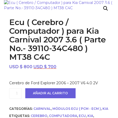
¡OFERTA!
Ecu ( Cerebro /
Computador ) para Kia
Carnival 2007 3.6 ( Parte
No.- 39110-34C480 )
MT38 C4C
El
El
USD $
800
USD $
700
precio
precio
original
actual
Cerebro de Ford Explorer 2006 – 2007 V6 4.0 2V
era:
es:
USD
USD
Ecu
AÑADIR AL CARRITO
$ 800.
$ 700.
(
Cerebro
/
CATEGORÍAS:
CARNIVAL
,
MÓDULOS ECU ( PCM - ECM )
,
KIA
Computador
)
ETIQUETAS:
CEREBRO
,
COMPUTADORA
,
ECU
,
KIA
,