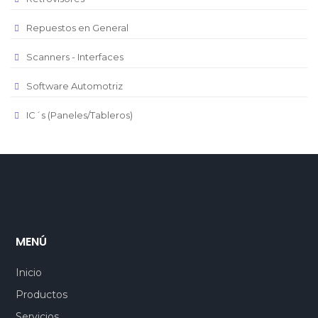
Repuestos en General
Scanners - Interfaces
Software Automotriz
IC´s (Paneles/Tableros)
MENÚ
Inicio
Productos
Servicios