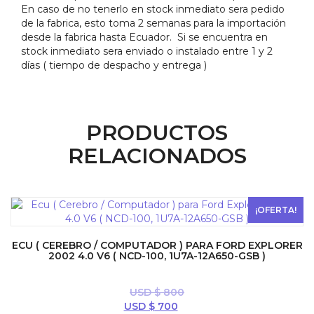
En caso de no tenerlo en stock inmediato sera pedido
de la fabrica, esto toma 2 semanas para la importación
desde la fabrica hasta Ecuador. Si se encuentra en
stock inmediato sera enviado o instalado entre 1 y 2
días ( tiempo de despacho y entrega )
PRODUCTOS
RELACIONADOS
¡OFERTA!
ECU ( CEREBRO / COMPUTADOR ) PARA FORD EXPLORER
2002 4.0 V6 ( NCD-100, 1U7A-12A650-GSB )
USD $
800
El
El
USD $
700