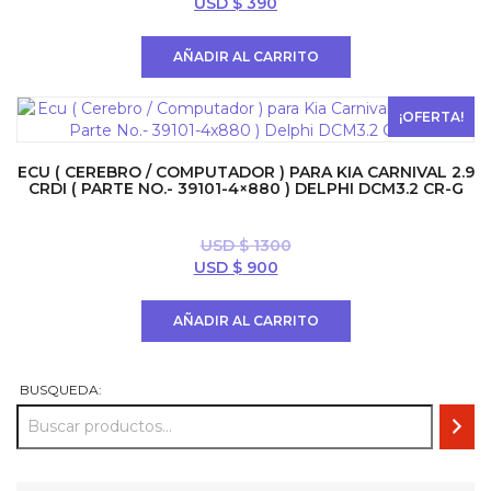
El
El
USD $
390
precio
precio
original
actual
AÑADIR AL CARRITO
era:
es:
USD
USD
$ 500.
$ 390.
¡OFERTA!
ECU ( CEREBRO / COMPUTADOR ) PARA KIA CARNIVAL 2.9
CRDI ( PARTE NO.- 39101-4×880 ) DELPHI DCM3.2 CR-G
USD $
1300
El
El
USD $
900
precio
precio
original
actual
AÑADIR AL CARRITO
era:
es:
USD
USD
$ 1300.
$ 900.
BUSQUEDA: