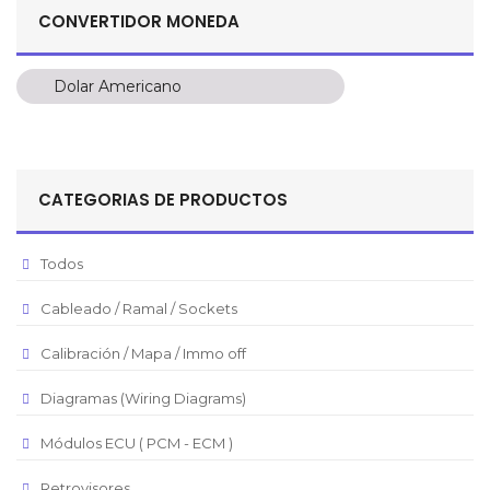
CONVERTIDOR MONEDA
Dolar Americano
Dolar Americano
Peso Colombiano
Sol Peruano
CATEGORIAS DE PRODUCTOS
Pesos Mexicanos
Peso Argentino
Todos
Peso Chileno
Cableado / Ramal / Sockets
Euro
Real Brasilero
Calibración / Mapa / Immo off
Republica Domincana
Diagramas (Wiring Diagrams)
Módulos ECU ( PCM - ECM )
Retrovisores