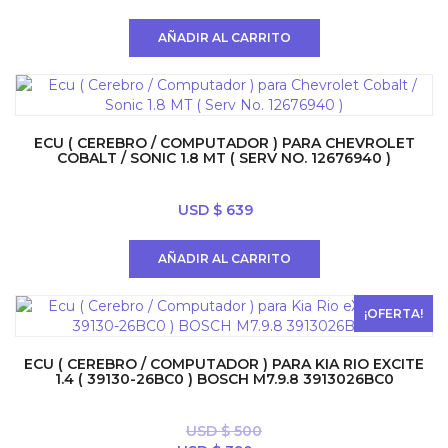
precio
precio
original
actual
AÑADIR AL CARRITO
era:
es:
USD
USD
$ 800.
$ 700.
ECU ( CEREBRO / COMPUTADOR ) PARA CHEVROLET
COBALT / SONIC 1.8 MT ( SERV NO. 12676940 )
USD $
639
AÑADIR AL CARRITO
¡OFERTA!
ECU ( CEREBRO / COMPUTADOR ) PARA KIA RIO EXCITE
1.4 ( 39130-26BC0 ) BOSCH M7.9.8 3913026BC0
USD $
500