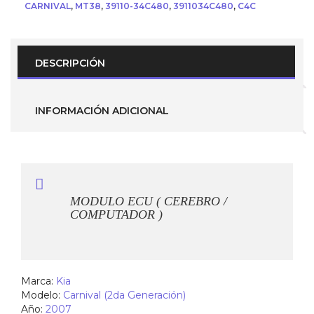
para
CARNIVAL
,
MT38
,
39110-34C480
,
3911034C480
,
C4C
Kia
Carnival
2007
3.6
DESCRIPCIÓN
(
Parte
No.-
39110-
INFORMACIÓN ADICIONAL
34C480
)
MT38
C4C
cantidad
MODULO ECU ( CEREBRO /
COMPUTADOR )
Marca:
Kia
Modelo:
Carnival (2da Generación)
Año:
2007