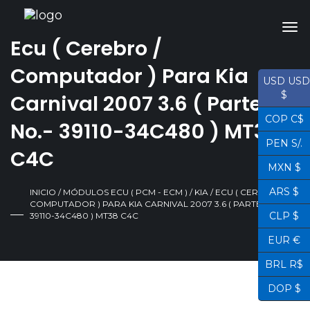
Ecu ( Cerebro /
Computador ) Para Kia
USD USD
$
Carnival 2007 3.6 ( Parte
COP C$
No.- 39110-34C480 ) MT38
PEN S/.
C4C
MXN $
ARS $
INICIO
/
MÓDULOS ECU ( PCM - ECM )
/
KIA
/ ECU ( CEREBRO /
COMPUTADOR ) PARA KIA CARNIVAL 2007 3.6 ( PARTE NO.-
CLP $
39110-34C480 ) MT38 C4C
EUR €
BRL R$
DOP $