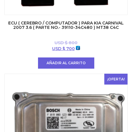
ECU ( CEREBRO / COMPUTADOR ) PARA KIA CARNIVAL
2007 3.6 ( PARTE NO.- 39110-34C480 ) MT38 C4C
USD $
800
El
El
USD $
700
precio
precio
original
actual
AÑADIR AL CARRITO
era:
es:
USD
USD
$ 800.
$ 700.
¡OFERTA!