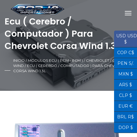
Ecu ( Cerebro /
Computador ) Para
USD USD
$
Chevrolet Corsa Wind 1.3L
COP C$
INICIO
/
MÓDULOS ECU ( PCM - ECM )
/
CHEVROLET
/
CORSA
PEN S/.
WIND
/ ECU ( CEREBRO / COMPUTADOR ) PARA CHEVROLET
CORSA WIND 1.3L
MXN $
ARS $
CLP $
EUR €
BRL R$
¡OFERTA!
DOP $