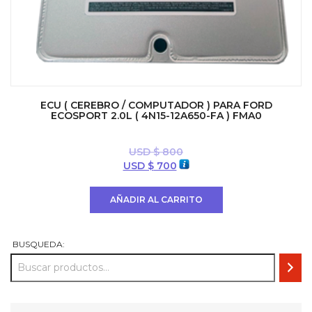
ECU ( CEREBRO / COMPUTADOR ) PARA FORD
ECOSPORT 2.0L ( 4N15-12A650-FA ) FMA0
USD $
800
El
El
USD $
700
precio
precio
original
actual
AÑADIR AL CARRITO
era:
es:
USD
USD
$ 800.
$ 700.
BUSQUEDA: