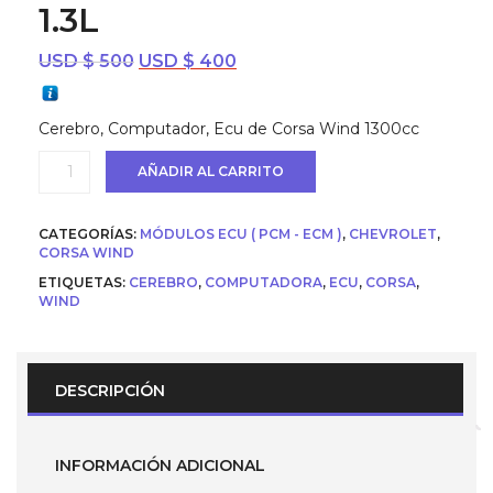
1.3L
El
El
USD $
500
USD $
400
precio
precio
original
actual
Cerebro, Computador, Ecu de Corsa Wind 1300cc
era:
es:
USD
USD
Ecu
AÑADIR AL CARRITO
$ 500.
$ 400.
(
Cerebro
/
CATEGORÍAS:
MÓDULOS ECU ( PCM - ECM )
,
CHEVROLET
,
Computador
CORSA WIND
)
ETIQUETAS:
CEREBRO
,
COMPUTADORA
,
ECU
,
CORSA
,
para
WIND
Chevrolet
Corsa
Wind
1.3L
cantidad
DESCRIPCIÓN
INFORMACIÓN ADICIONAL