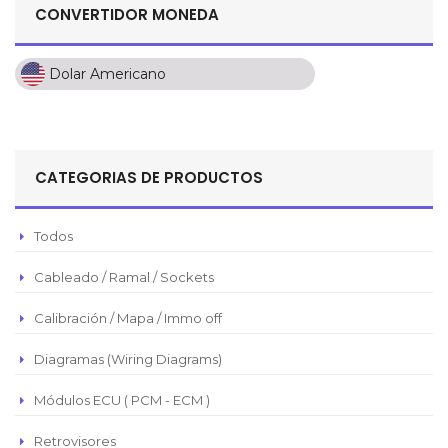
CONVERTIDOR MONEDA
Dolar Americano
Dolar Americano
Peso Colombiano
Sol Peruano
CATEGORIAS DE PRODUCTOS
Pesos Mexicanos
Peso Argentino
Todos
Peso Chileno
Cableado / Ramal / Sockets
Euro
Real Brasilero
Calibración / Mapa / Immo off
Republica Domincana
Diagramas (Wiring Diagrams)
Módulos ECU ( PCM - ECM )
Retrovisores