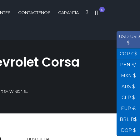
0
ENTES
CONTACTENOS
GARANTÍA
USD USD
$
COP C$
vrolet Corsa
PEN S/.
MXN $
ARS $
RSA WIND 1.6L
CLP $
EUR €
BRL R$
DOP $
BUSQUEDA: