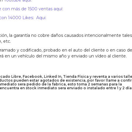
en
Youtube aquí:
 con más de 1500 ventas aquí:
n 14000 Likes: Aqui:
ión, la garantía no cobre daños causados intencionalmente tales
, etc.
mado y codificado, probado en el auto del cliente o en caso de
ará en un vehículo del mismo año y enviado un vídeo al cliente.
do Libre, Facebook, Linked In, Tienda Física y reventa a varios talle
uctos pueden estar agotados de existencia, por favor llame a confi
inmediato sera pedido de la fabrica, esto toma 2 semanas para la
encuentra en stock inmediato sera enviado o instalado entre 1 y 2 día