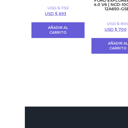
FORD EXPLORE
4.0 V6 ( NCD-100
USD $
792
12A650-GSB
El
El
USD $
693
precio
precio
USD $
80
original
actual
AÑADIR AL
El
USD $
700
era:
es:
CARRITO
precio
USD
USD
original
$ 792.
$ 693.
AÑADIR A
era:
CARRITO
USD
$ 800.