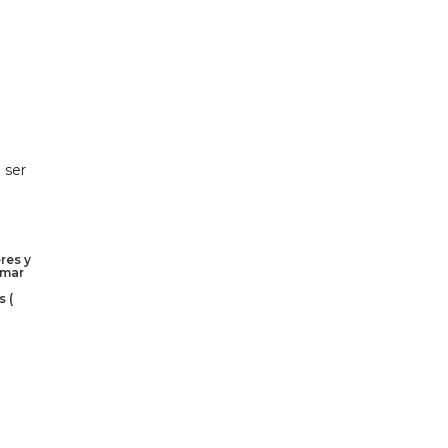
 ser
res y
rmar
s (