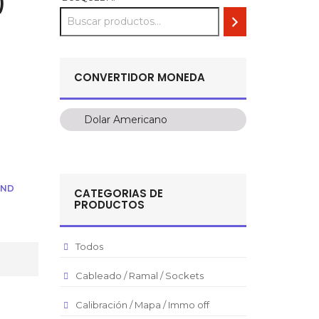
)
CONVERTIDOR MONEDA
Dolar Americano
Dolar Americano
Peso Colombiano
Sol Peruano
IND
CATEGORIAS DE
Pesos Mexicanos
PRODUCTOS
Peso Argentino
Peso Chileno
Todos
Euro
Cableado / Ramal / Sockets
Real Brasilero
Calibración / Mapa / Immo off
Republica Domincana