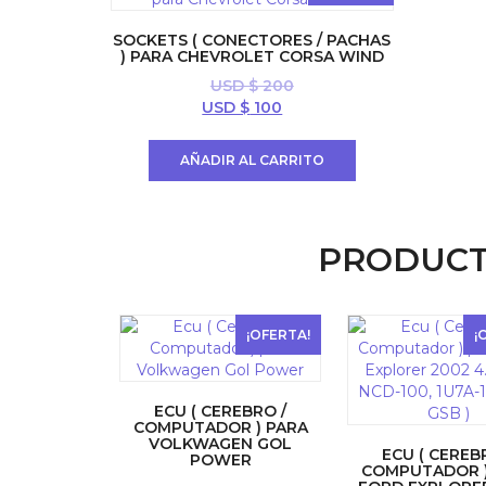
SOCKETS ( CONECTORES / PACHAS
) PARA CHEVROLET CORSA WIND
USD $
200
El
El
USD $
100
precio
precio
original
actual
AÑADIR AL CARRITO
era:
es:
USD
USD
$ 200.
$ 100.
PRODUCT
¡OFERTA!
¡
ECU ( CEREBRO /
COMPUTADOR ) PARA
VOLKWAGEN GOL
ECU ( CEREB
POWER
COMPUTADOR )