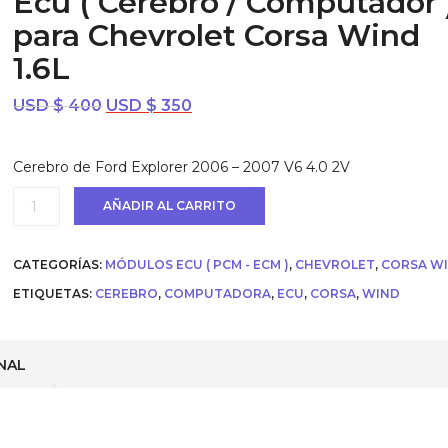
Ecu ( Cerebro / Computador 
para Chevrolet Corsa Wind
1.6L
El
El
USD $
400
USD $
350
precio
precio
original
actual
Cerebro de Ford Explorer 2006 – 2007 V6 4.0 2V
era:
es:
USD
USD
Ecu
AÑADIR AL CARRITO
$ 400.
$ 350.
(
Cerebro
/
CATEGORÍAS:
MÓDULOS ECU ( PCM - ECM )
,
CHEVROLET
,
CORSA W
Computador
)
ETIQUETAS:
CEREBRO
,
COMPUTADORA
,
ECU
,
CORSA
,
WIND
para
Chevrolet
Corsa
Wind
NAL
1.6L
cantidad