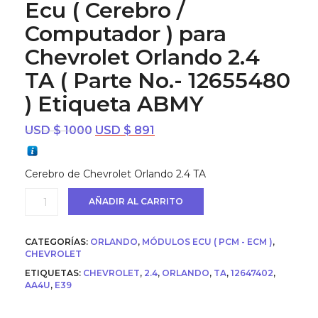
Ecu ( Cerebro /
Computador ) para
Chevrolet Orlando 2.4
TA ( Parte No.- 12655480
) Etiqueta ABMY
El
El
USD $
1000
USD $
891
precio
precio
original
actual
Cerebro de Chevrolet Orlando 2.4 TA
era:
es:
USD
USD
Ecu
AÑADIR AL CARRITO
$ 1000.
$ 891.
(
Cerebro
/
CATEGORÍAS:
ORLANDO
,
MÓDULOS ECU ( PCM - ECM )
,
Computador
CHEVROLET
)
ETIQUETAS:
CHEVROLET
,
2.4
,
ORLANDO
,
TA
,
12647402
,
para
AA4U
,
E39
Chevrolet
Orlando
2.4