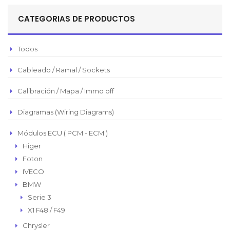
Sol Peruano
CATEGORIAS DE PRODUCTOS
Pesos Mexicanos
Peso Argentino
Todos
Peso Chileno
Cableado / Ramal / Sockets
Euro
Real Brasilero
Calibración / Mapa / Immo off
Republica Domincana
Diagramas (Wiring Diagrams)
Módulos ECU ( PCM - ECM )
Higer
Foton
IVECO
BMW
Serie 3
X1 F48 / F49
Chrysler