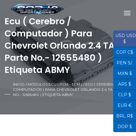
Ecu ( Cerebro /
Computador ) Para
USD USD
$
Chevrolet Orlando 2.4 TA (
COP C$
Parte No.- 12655480 )
PEN S/.
Etiqueta ABMY
MXN $
ARS $
INICIO
/
MÓDULOS ECU ( PCM - ECM )
/ ECU ( CEREBRO /
COMPUTADOR ) PARA CHEVROLET ORLANDO 2.4 TA ( PARTE
CLP $
NO.- 12655480 ) ETIQUETA ABMY
EUR €
BRL R$
DOP $