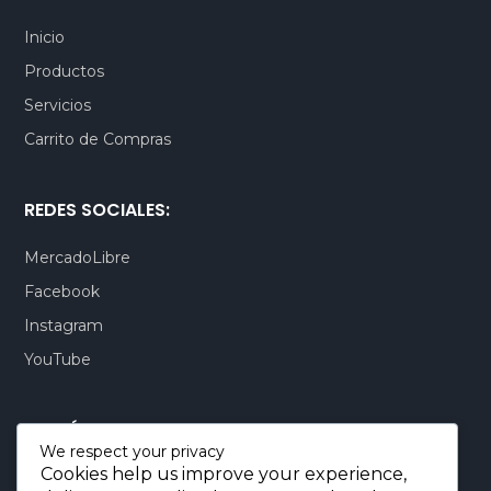
Inicio
Productos
Servicios
Carrito de Compras
REDES SOCIALES:
MercadoLibre
Facebook
Instagram
YouTube
CONTÁCTENOS:
We respect your privacy
Cookies help us improve your experience,
Quito-Ecuador:
+593 99 803 7777