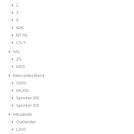
2
3
5
626
BT-50
CX-7
MG
ZS
MG5
Mercedes Benz
S500
ML350
Sprinter 315
Sprinter 313
Mitsubishi
Outlander
L200