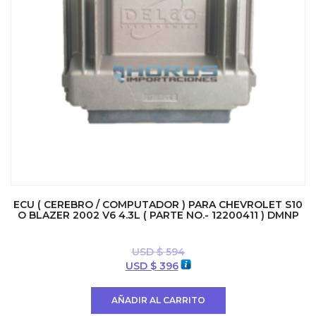
ECU ( CEREBRO / COMPUTADOR ) PARA CHEVROLET S10
O BLAZER 2002 V6 4.3L ( PARTE NO.- 12200411 ) DMNP
USD $
594
El
El
USD $
396
precio
precio
original
actual
AÑADIR AL CARRITO
era:
es: