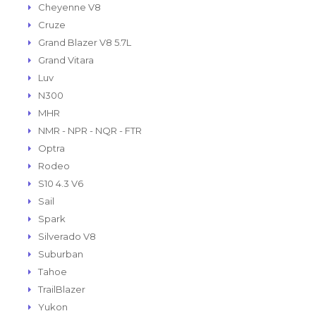
Cheyenne V8
Cruze
Grand Blazer V8 5.7L
Grand Vitara
Luv
N300
MHR
NMR - NPR - NQR - FTR
Optra
Rodeo
S10 4.3 V6
Sail
Spark
Silverado V8
Suburban
Tahoe
TrailBlazer
Yukon