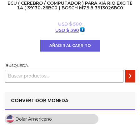
ECU ( CEREBRO / COMPUTADOR ) PARA KIA RIO EXCITE
1.4 ( 39130-26BC0 ) BOSCH M7.9.8 3913026BC0
USD $
500
El
El
USD $
390
precio
precio
original
actual
AÑADIR AL CARRITO
era:
es:
USD
USD
$ 500.
$ 390.
BUSQUEDA:
CONVERTIDOR MONEDA
Dolar Americano
Dolar Americano
Peso Colombiano