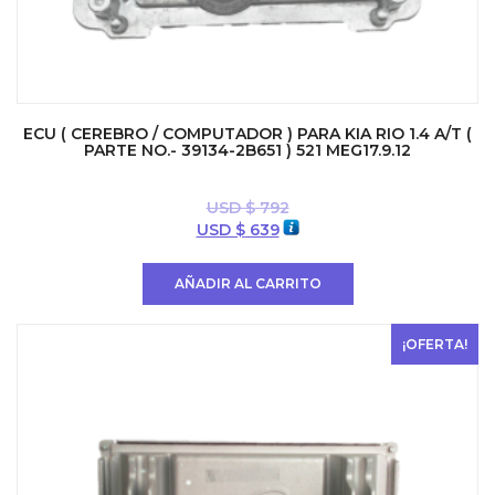
ECU ( CEREBRO / COMPUTADOR ) PARA KIA RIO 1.4 A/T (
PARTE NO.- 39134-2B651 ) 521 MEG17.9.12
USD $
792
El
El
USD $
639
precio
precio
original
actual
AÑADIR AL CARRITO
era:
es:
USD
USD
$ 792.
$ 639.
¡OFERTA!