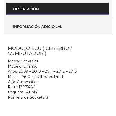
TA
(
DESCRIPCIÓN
Parte
No.-
12655480
)
INFORMACIÓN ADICIONAL
Etiqueta
ABMY
cantidad
MODULO ECU ( CEREBRO /
COMPUTADOR )
Marca:
Chevrolet
Modelo:
Orlando
Años:
2009 – 2010 – 2011 – 2012 – 2013
Motor:
2400cc 4Cilindros L4 F1
Caja:
Automática
Parte:
12655480
Etiqueta:
ABMY
Número de Sockets:
3