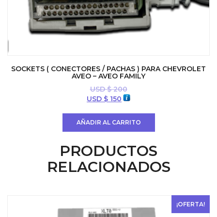
SOCKETS ( CONECTORES / PACHAS ) PARA CHEVROLET
AVEO – AVEO FAMILY
USD $
200
El
El
USD $
150
precio
precio
original
actual
AÑADIR AL CARRITO
era:
es:
USD
USD
PRODUCTOS
$ 200.
$ 150.
RELACIONADOS
¡OFERTA!