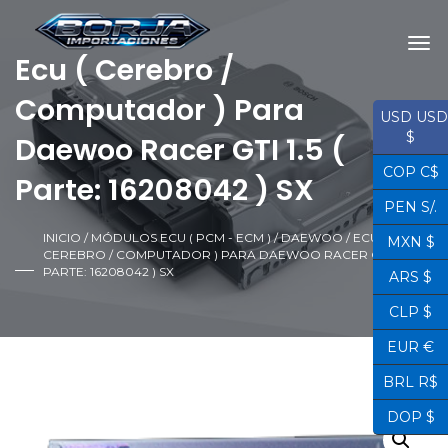
Ecu ( Cerebro /
Computador ) Para
USD USD
$
Daewoo Racer GTI 1.5 (
COP C$
Parte: 16208042 ) SX
PEN S/.
INICIO
/
MÓDULOS ECU ( PCM - ECM )
/
DAEWOO
/ ECU (
MXN $
CEREBRO / COMPUTADOR ) PARA DAEWOO RACER GTI 1.5 (
PARTE: 16208042 ) SX
ARS $
CLP $
EUR €
BRL R$
DOP $
¡OFERTA!