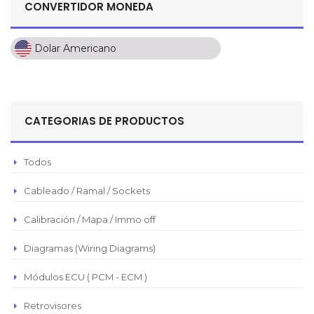
CONVERTIDOR MONEDA
Dolar Americano
Dolar Americano
Peso Colombiano
Sol Peruano
CATEGORIAS DE PRODUCTOS
Pesos Mexicanos
Peso Argentino
Todos
Peso Chileno
Cableado / Ramal / Sockets
Euro
Real Brasilero
Calibración / Mapa / Immo off
Republica Domincana
Diagramas (Wiring Diagrams)
Módulos ECU ( PCM - ECM )
Retrovisores