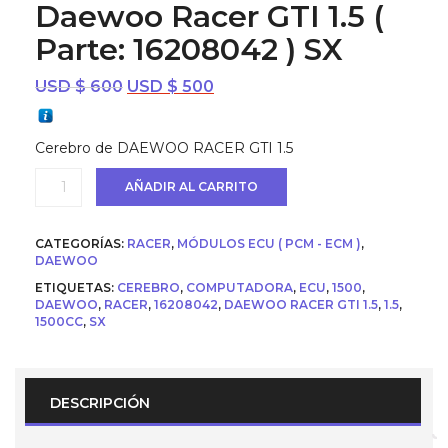
Daewoo Racer GTI 1.5 (
Parte: 16208042 ) SX
El
El
USD $
600
USD $
500
precio
precio
original
actual
Cerebro de DAEWOO RACER GTI 1.5
era:
es:
USD
USD
Ecu
AÑADIR AL CARRITO
$ 600.
$ 500.
(
Cerebro
/
CATEGORÍAS:
RACER
,
MÓDULOS ECU ( PCM - ECM )
,
Computador
DAEWOO
)
ETIQUETAS:
CEREBRO
,
COMPUTADORA
,
ECU
,
1500
,
para
DAEWOO
,
RACER
,
16208042
,
DAEWOO RACER GTI 1.5
,
1.5
,
Daewoo
1500CC
,
SX
Racer
GTI
1.5
(
Parte:
DESCRIPCIÓN
16208042
)
SX