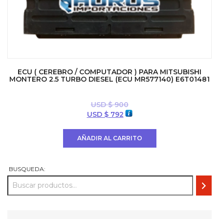
ECU ( CEREBRO / COMPUTADOR ) PARA MITSUBISHI
MONTERO 2.5 TURBO DIESEL (ECU MR577140) E6T01481
USD $
900
El
El
USD $
792
precio
precio
original
actual
AÑADIR AL CARRITO
era:
es:
USD
USD
$ 900.
$ 792.
BUSQUEDA: