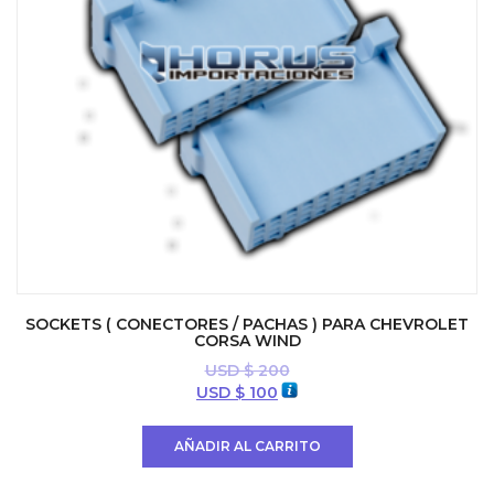
SOCKETS ( CONECTORES / PACHAS ) PARA CHEVROLET
CORSA WIND
USD $
200
El
El
USD $
100
precio
precio
original
actual
AÑADIR AL CARRITO
era:
es:
USD
USD