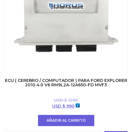
ECU ( CEREBRO / COMPUTADOR ) PARA FORD EXPLORER
2010 4.0 V6 RM9L2A-12A650-FD MVF3
USD $
1290
El
El
USD $
990
precio
precio
original
actual
AÑADIR AL CARRITO
era:
es:
USD
USD