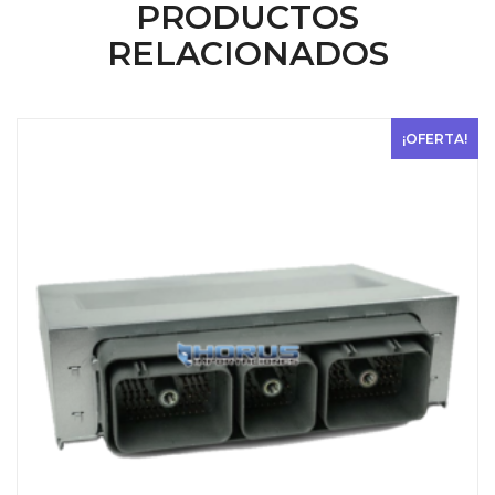
PRODUCTOS
$ 200.
$ 100.
RELACIONADOS
¡OFERTA!