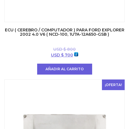
ECU ( CEREBRO / COMPUTADOR ) PARA FORD EXPLORER
2002 4.0 V6 ( NCD-100, 1U7A-12A650-GSB )
USD $
800
El
El
USD $
700
precio
precio
original
actual
AÑADIR AL CARRITO
era:
es:
USD
USD
$ 800.
$ 700.
¡OFERTA!