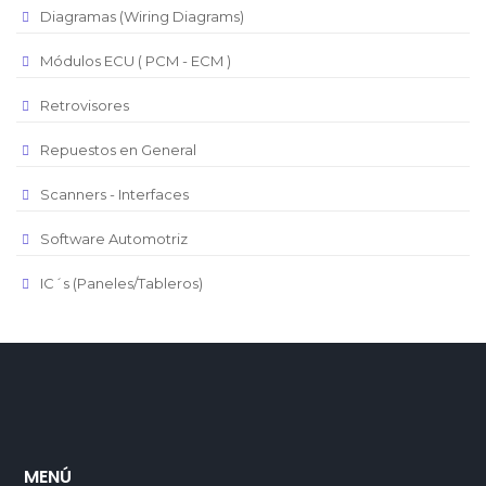
Republica Domincana
Diagramas (Wiring Diagrams)
Módulos ECU ( PCM - ECM )
Retrovisores
Repuestos en General
Scanners - Interfaces
Software Automotriz
IC´s (Paneles/Tableros)
MENÚ