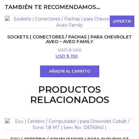
TAMBIÉN TE RECOMENDAMOS…
¡OFERTA!
SOCKETS ( CONECTORES / PACHAS ) PARA CHEVROLET
AVEO – AVEO FAMILY
USD $
200
El
El
USD $
150
precio
precio
original
actual
AÑADIR AL CARRITO
era:
es:
USD
USD
PRODUCTOS
$ 200.
$ 150.
RELACIONADOS