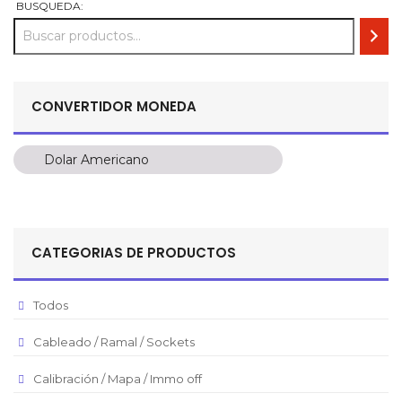
BUSQUEDA:
CONVERTIDOR MONEDA
Dolar Americano
Dolar Americano
Peso Colombiano
Sol Peruano
CATEGORIAS DE PRODUCTOS
Pesos Mexicanos
Peso Argentino
Todos
Peso Chileno
Cableado / Ramal / Sockets
Euro
Real Brasilero
Calibración / Mapa / Immo off