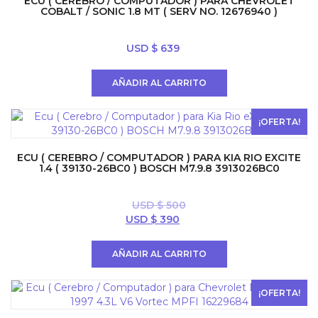
ECU ( CEREBRO / COMPUTADOR ) PARA CHEVROLET
COBALT / SONIC 1.8 MT ( SERV NO. 12676940 )
USD $
639
AÑADIR AL CARRITO
¡OFERTA!
ECU ( CEREBRO / COMPUTADOR ) PARA KIA RIO EXCITE
1.4 ( 39130-26BC0 ) BOSCH M7.9.8 3913026BC0
USD $
500
El
El
USD $
390
precio
precio
original
actual
AÑADIR AL CARRITO
era:
es:
USD
USD
$ 500.
$ 390.
¡OFERTA!