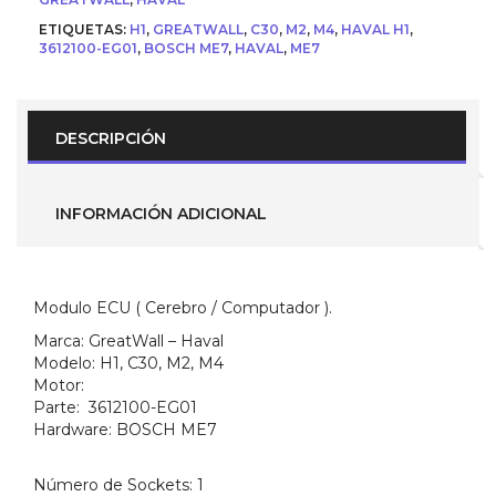
)
ETIQUETAS:
H1
,
GREATWALL
,
C30
,
M2
,
M4
,
HAVAL H1
,
para
3612100-EG01
,
BOSCH ME7
,
HAVAL
,
ME7
GreatWall
C30,
M2,
M4,
Haval
DESCRIPCIÓN
H1
(Parte:
3612100-
EG01
INFORMACIÓN ADICIONAL
)
BOSCH
ME7
cantidad
Modulo ECU ( Cerebro / Computador ).
Marca:
GreatWall – Haval
Modelo:
H1, C30, M2, M4
Motor:
Parte:
3612100-EG01
Hardware:
BOSCH ME7
Número de Sockets:
1