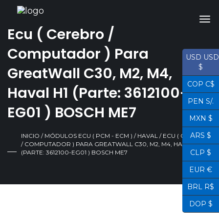
Ecu ( Cerebro /
Computador ) Para
USD USD
$
GreatWall C30, M2, M4,
COP C$
Haval H1 (Parte: 3612100-
PEN S/.
EG01 ) BOSCH ME7
MXN $
ARS $
INICIO
/
MÓDULOS ECU ( PCM - ECM )
/
HAVAL
/ ECU ( CEREBRO
/ COMPUTADOR ) PARA GREATWALL C30, M2, M4, HAVAL H1
CLP $
(PARTE: 3612100-EG01 ) BOSCH ME7
EUR €
BRL R$
DOP $