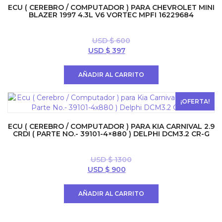
ECU ( CEREBRO / COMPUTADOR ) PARA CHEVROLET MINI
BLAZER 1997 4.3L V6 VORTEC MPFI 16229684
USD $
600
El
El
USD $
397
precio
precio
original
actual
AÑADIR AL CARRITO
era:
es:
USD
USD
$ 600.
$ 397.
¡OFERTA!
ECU ( CEREBRO / COMPUTADOR ) PARA KIA CARNIVAL 2.9
CRDI ( PARTE NO.- 39101-4×880 ) DELPHI DCM3.2 CR-G
USD $
1300
El
El
USD $
900
precio
precio
original
actual
AÑADIR AL CARRITO
era:
es:
USD
USD
$ 1300.
$ 900.