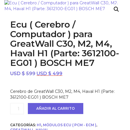
¡OFERTA!
Ecu ( Cerebro /
Computador ) para
GreatWall C30, M2, M4,
Haval H1 (Parte: 3612100-
EG01 ) BOSCH ME7
El
El
USD $
599
USD $
499
precio
precio
original
actual
Cerebro de GreatWall C30, M2, M4, Haval H1 (Parte:
era:
es:
3612100-EG01 ) BOSCH ME7
USD
USD
$ 599.
$ 499.
Ecu
AÑADIR AL CARRITO
(
Cerebro
/
CATEGORÍAS:
H1
,
MÓDULOS ECU ( PCM - ECM )
,
Computador
GREATWALL
,
HAVAL