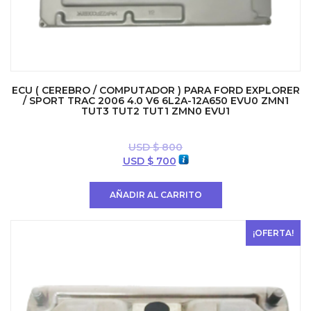
ECU ( CEREBRO / COMPUTADOR ) PARA FORD EXPLORER
/ SPORT TRAC 2006 4.0 V6 6L2A-12A650 EVU0 ZMN1
TUT3 TUT2 TUT1 ZMN0 EVU1
USD $
800
El
El
USD $
700
precio
precio
original
actual
AÑADIR AL CARRITO
era:
es:
USD
USD
$ 800.
$ 700.
¡OFERTA!