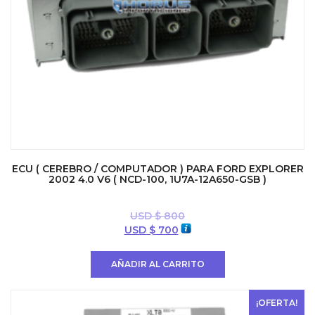
ECU ( CEREBRO / COMPUTADOR ) PARA FORD EXPLORER
2002 4.0 V6 ( NCD-100, 1U7A-12A650-GSB )
USD $
800
El
El
USD $
700
precio
precio
original
actual
AÑADIR AL CARRITO
era:
es:
USD
USD
$ 800.
$ 700.
¡OFERTA!