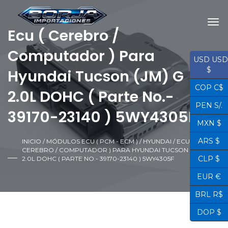
Ecu ( Cerebro /
Computador ) Para
USD USD
$
Hyundai Tucson (JM) G
COP C$
2.0L DOHC ( Parte No.-
PEN S/.
39170-23140 ) 5WY4305F
MXN $
ARS $
INICIO
/
MÓDULOS ECU ( PCM - ECM )
/
HYUNDAI
/ ECU (
CEREBRO / COMPUTADOR ) PARA HYUNDAI TUCSON (JM) G
CLP $
2.0L DOHC ( PARTE NO.- 39170-23140 ) 5WY4305F
EUR €
BRL R$
DOP $