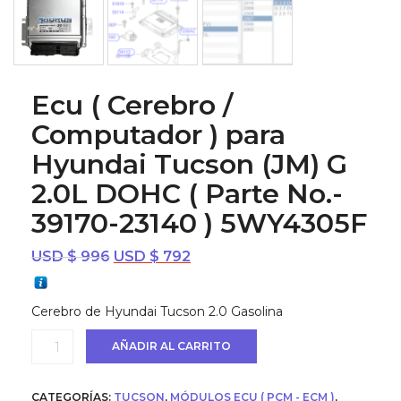
Ecu ( Cerebro /
Computador ) para
Hyundai Tucson (JM) G
2.0L DOHC ( Parte No.-
39170-23140 ) 5WY4305F
El
El
USD $
996
USD $
792
precio
precio
original
actual
Cerebro de Hyundai Tucson 2.0 Gasolina
era:
es:
USD
USD
Ecu
AÑADIR AL CARRITO
$ 996.
$ 792.
(
Cerebro
/
CATEGORÍAS:
TUCSON
,
MÓDULOS ECU ( PCM - ECM )
,