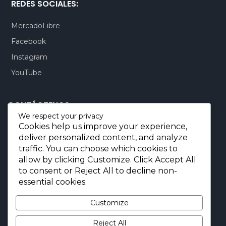
REDES SOCIALES:
MercadoLibre
Facebook
Instagram
YouTube
CONTÁCTENOS:
We respect your privacy
Cookies help us improve your experience,
Quito-Ecuador:
+593 99 803 7777
deliver personalized content, and analyze
Llamadas:
+593 99 803 7777
traffic. You can choose which cookies to
Miami-USA:
+1 (872) 295 6069
allow by clicking
Customize
. Click
Accept All
to consent or
Reject All
to decline non-
E-mail.:
info@borjaimportaciones.com
essential cookies.
© 2026 BORJA Importaciones
Customize
Reject All