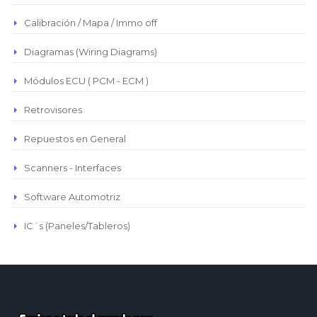
Real Brasilero
Calibración / Mapa / Immo off
Republica Domincana
Diagramas (Wiring Diagrams)
Módulos ECU ( PCM - ECM )
Retrovisores
Repuestos en General
Scanners - Interfaces
Software Automotriz
IC´s (Paneles/Tableros)