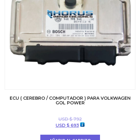
ECU ( CEREBRO / COMPUTADOR ) PARA VOLKWAGEN
GOL POWER
USD $
792
El
El
USD $
693
precio
precio
original
actual