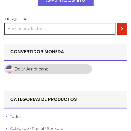
AÑADIR AL CARRITO
era:
es:
USD
USD
$ 792.
$ 693.
BUSQUEDA:
CONVERTIDOR MONEDA
Dolar Americano
Dolar Americano
Peso Colombiano
Sol Peruano
CATEGORIAS DE PRODUCTOS
Pesos Mexicanos
Peso Argentino
Todos
Peso Chileno
Cableado / Ramal / Sockets
Euro