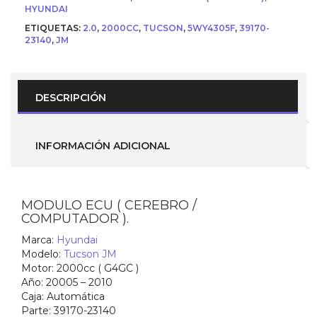
Computador
HYUNDAI
)
ETIQUETAS:
2.0
,
2000CC
,
TUCSON
,
5WY4305F
,
39170-
para
23140
,
JM
Hyundai
Tucson
(JM)
G
2.0L
DESCRIPCIÓN
DOHC
(
Parte
No.-
INFORMACIÓN ADICIONAL
39170-
23140
)
5WY4305F
cantidad
MODULO ECU ( CEREBRO /
COMPUTADOR ).
Marca:
Hyundai
Modelo:
Tucson JM
Motor:
2000cc ( G4GC )
Año:
20005 – 2010
Caja:
Automática
Parte: 39170-23140