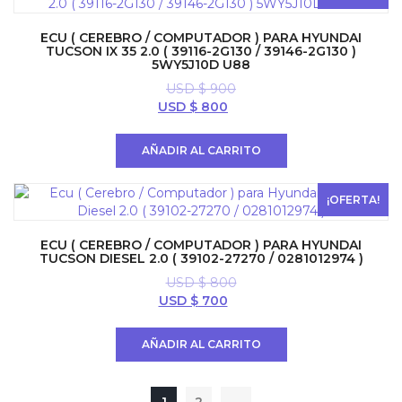
ECU ( CEREBRO / COMPUTADOR ) PARA HYUNDAI
TUCSON IX 35 2.0 ( 39116-2G130 / 39146-2G130 )
5WY5J10D U88
USD $
900
El
El
USD $
800
precio
precio
original
actual
AÑADIR AL CARRITO
era:
es:
USD
USD
$ 900.
$ 800.
¡OFERTA!
ECU ( CEREBRO / COMPUTADOR ) PARA HYUNDAI
TUCSON DIESEL 2.0 ( 39102-27270 / 0281012974 )
USD $
800
El
El
USD $
700
precio
precio
original
actual
AÑADIR AL CARRITO
era:
es:
USD
USD
$ 800.
$ 700.