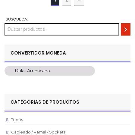
1
2
→
BUSQUEDA:
CONVERTIDOR MONEDA
Dolar Americano
Dolar Americano
Peso Colombiano
Sol Peruano
CATEGORIAS DE PRODUCTOS
Pesos Mexicanos
Peso Argentino
Todos
Peso Chileno
Cableado / Ramal / Sockets
Euro