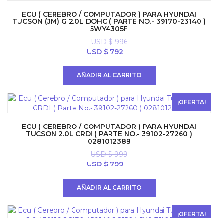
ECU ( CEREBRO / COMPUTADOR ) PARA HYUNDAI
TUCSON (JM) G 2.0L DOHC ( PARTE NO.- 39170-23140 )
5WY4305F
USD $
996
El
El
USD $
792
precio
precio
original
actual
AÑADIR AL CARRITO
era:
es:
USD
USD
$ 996.
$ 792.
¡OFERTA!
ECU ( CEREBRO / COMPUTADOR ) PARA HYUNDAI
TUCSON 2.0L CRDI ( PARTE NO.- 39102-27260 )
0281012388
USD $
999
El
El
USD $
799
precio
precio
original
actual
AÑADIR AL CARRITO
era:
es:
USD
USD
$ 999.
$ 799.
¡OFERTA!