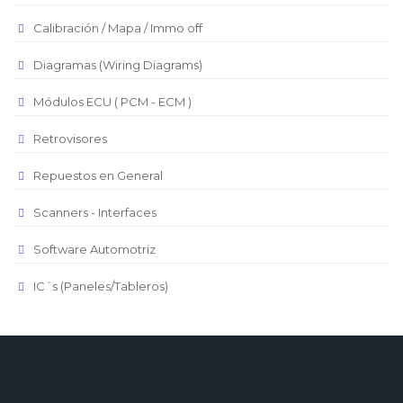
Real Brasilero
Calibración / Mapa / Immo off
Republica Domincana
Diagramas (Wiring Diagrams)
Módulos ECU ( PCM - ECM )
Retrovisores
Repuestos en General
Scanners - Interfaces
Software Automotriz
IC´s (Paneles/Tableros)