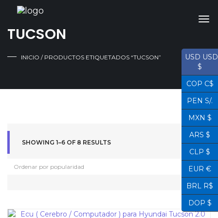
TUCSON
USD USD
INICIO
/ PRODUCTOS ETIQUETADOS “TUCSON”
$
COP C$
PEN S/.
MXN $
ARS $
SHOWING 1–6 OF 8 RESULTS
CLP $
EUR €
BRL R$
DOP $