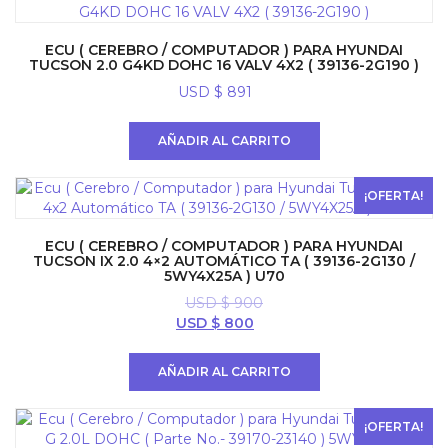
ECU ( CEREBRO / COMPUTADOR ) PARA HYUNDAI
TUCSON 2.0 G4KD DOHC 16 VALV 4X2 ( 39136-2G190 )
USD $
891
AÑADIR AL CARRITO
¡OFERTA!
ECU ( CEREBRO / COMPUTADOR ) PARA HYUNDAI
TUCSON IX 2.0 4×2 AUTOMÁTICO TA ( 39136-2G130 /
5WY4X25A ) U70
USD $
900
El
El
USD $
800
precio
precio
original
actual
AÑADIR AL CARRITO
era:
es:
USD
USD
$ 900.
$ 800.
¡OFERTA!