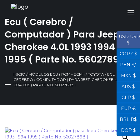
Ecu ( Cerebro /
Computador ) Para Jeep
USD USD
$
Cherokee 4.0L 1993 1994
COP C$
1995 ( Parte No. 56027898 )
PEN S/.
INICIO
/
MÓDULOS ECU ( PCM - ECM )
/
TOYOTA
/ ECU (
MXN $
CEREBRO / COMPUTADOR ) PARA JEEP CHEROKEE 4.0L 1993
1994 1995 ( PARTE NO. 56027898 )
ARS $
CLP $
EUR €
BRL R$
DOP $
¡OFERTA!