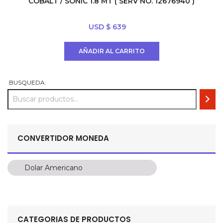
COBALT / SONIC 1.8 MT ( SERV NO. 12676940 )
USD $
639
AÑADIR AL CARRITO
BUSQUEDA:
CONVERTIDOR MONEDA
Dolar Americano
Dolar Americano
Peso Colombiano
Sol Peruano
CATEGORIAS DE PRODUCTOS
Pesos Mexicanos