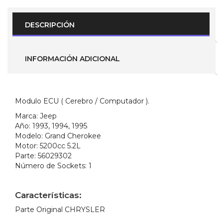
Cherokee
4.0L
1993
DESCRIPCIÓN
1994
1995
(
Parte
INFORMACIÓN ADICIONAL
No.
56027898
)
cantidad
Modulo ECU ( Cerebro / Computador ).
Marca:
Jeep
Año:
1993, 1994, 1995
Modelo:
Grand Cherokee
Motor:
5200cc 5.2L
Parte:
56029302
Número de Sockets:
1
Características:
Parte Original CHRYSLER