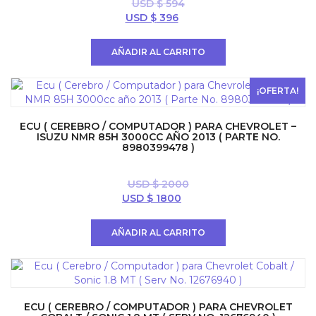
USD $
594
El
El
USD $
396
precio
precio
original
actual
AÑADIR AL CARRITO
era:
es:
USD
USD
$ 594.
$ 396.
¡OFERTA!
ECU ( CEREBRO / COMPUTADOR ) PARA CHEVROLET –
ISUZU NMR 85H 3000CC AÑO 2013 ( PARTE NO.
8980399478 )
USD $
2000
El
El
USD $
1800
precio
precio
original
actual
AÑADIR AL CARRITO
era:
es:
USD
USD
$ 2000.
$ 1800.
ECU ( CEREBRO / COMPUTADOR ) PARA CHEVROLET