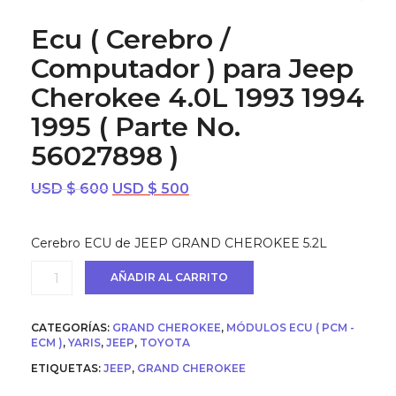
Ecu ( Cerebro /
Computador ) para Jeep
Cherokee 4.0L 1993 1994
1995 ( Parte No.
56027898 )
El
El
USD $
600
USD $
500
precio
precio
original
actual
Cerebro ECU de JEEP GRAND CHEROKEE 5.2L
era:
es:
USD
USD
Ecu
AÑADIR AL CARRITO
$ 600.
$ 500.
(
Cerebro
/
CATEGORÍAS:
GRAND CHEROKEE
,
MÓDULOS ECU ( PCM -
Computador
ECM )
,
YARIS
,
JEEP
,
TOYOTA
)
para
ETIQUETAS:
JEEP
,
GRAND CHEROKEE
Jeep