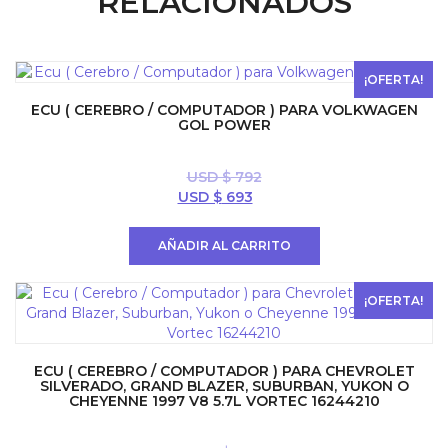
RELACIONADOS
¡OFERTA!
ECU ( CEREBRO / COMPUTADOR ) PARA VOLKWAGEN
GOL POWER
USD $
792
El
El
USD $
693
precio
precio
original
actual
AÑADIR AL CARRITO
era:
es:
USD
USD
$ 792.
$ 693.
¡OFERTA!
ECU ( CEREBRO / COMPUTADOR ) PARA CHEVROLET
SILVERADO, GRAND BLAZER, SUBURBAN, YUKON O
CHEYENNE 1997 V8 5.7L VORTEC 16244210