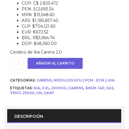
precio
precio
COP
:
C$ 2.825.472
original
actual
PEN
:
S/.2,693.34
era:
es:
MXN
:
$13,548.60
USD
USD
ARS
:
$1,185,857.40
$ 900.
$ 780.
CLP
:
$704,121.60
EUR
:
€672.52
BRL
:
R$3,964.74
DOP
:
$48,360.00
Cerebro de Kia Carens 2.0
Ecu
AÑADIR AL CARRITO
(
Cerebro
/
CATEGORÍAS:
CARENS
,
MÓDULOS ECU ( PCM - ECM )
,
KIA
Computador
)
ETIQUETAS:
KIA
,
2.0L
,
2000CC
,
CARENS
,
SIM2K-140
,
S02
,
para
39102-25000
,
UN
,
GKA7
KIA
NEW
CARENS
2008
DESCRIPCIÓN
2.0L
(Parte
No.-