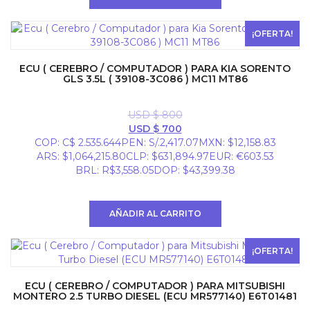
¡OFERTA!
ECU ( CEREBRO / COMPUTADOR ) PARA KIA SORENTO
GLS 3.5L ( 39108-3C086 ) MC11 MT86
USD $
800
El
El
USD $
700
precio
precio
COP
:
C$ 2.535.644
PEN
:
S/.2,417.07
MXN
:
$12,158.83
original
actual
ARS
:
$1,064,215.80
CLP
:
$631,894.97
EUR
:
€603.53
era:
es:
BRL
:
R$3,558.05
DOP
:
$43,399.38
USD
USD
$ 800.
$ 700.
AÑADIR AL CARRITO
¡OFERTA!
ECU ( CEREBRO / COMPUTADOR ) PARA MITSUBISHI
MONTERO 2.5 TURBO DIESEL (ECU MR577140) E6T01481