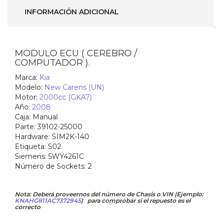
39102-
INFORMACIÓN ADICIONAL
25000
)
SIM2K-
140
S02
MODULO ECU ( CEREBRO /
cantidad
COMPUTADOR ).
Marca:
Kia
Modelo:
New Carens (UN)
Motor:
2000cc (GKA7)
Año:
2008
Caja:
Manual
Parte:
39102-25000
Hardware:
SIM2K-140
Etiqueta:
S02
Siemens:
5WY4261C
Número de Sockets:
2
Nota: Deberá proveernos del número de Chasis o VIN (Ejemplo:
KNAHG811AC7372945
) para comprobar si el repuesto es el
correcto