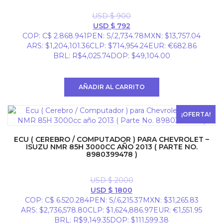
USD $
900
El
El
USD $
792
precio
precio
COP
:
C$ 2.868.941
PEN
:
S/.2,734.78
MXN
:
$13,757.04
original
actual
ARS
:
$1,204,101.36
CLP
:
$714,954.24
EUR
:
€682.86
era:
es:
BRL
:
R$4,025.74
DOP
:
$49,104.00
USD
USD
$ 900.
$ 792.
AÑADIR AL CARRITO
¡OFERTA!
ECU ( CEREBRO / COMPUTADOR ) PARA CHEVROLET –
ISUZU NMR 85H 3000CC AÑO 2013 ( PARTE NO.
8980399478 )
USD $
2000
El
El
USD $
1800
precio
precio
COP
:
C$ 6.520.284
PEN
:
S/.6,215.37
MXN
:
$31,265.83
original
actual
ARS
:
$2,736,578.80
CLP
:
$1,624,886.97
EUR
:
€1,551.95
era:
es:
BRL
:
R$9,149.35
DOP
:
$111,599.38