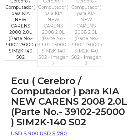
Ecu ( Cerebro /
Computador ) para KIA
NEW CARENS 2008 2.0L
(Parte No.- 39102-25000
) SIM2K-140 S02
El
El
USD $
900
USD $
780