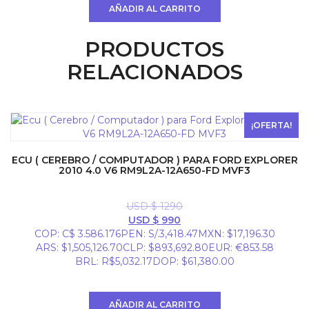
AÑADIR AL CARRITO
PRODUCTOS
RELACIONADOS
¡OFERTA!
ECU ( CEREBRO / COMPUTADOR ) PARA FORD EXPLORER
2010 4.0 V6 RM9L2A-12A650-FD MVF3
USD $
1290
El
El
USD $
990
precio
precio
COP
:
C$ 3.586.176
PEN
:
S/.3,418.47
MXN
:
$17,196.30
original
actual
ARS
:
$1,505,126.70
CLP
:
$893,692.80
EUR
:
€853.58
era:
es:
BRL
:
R$5,032.17
DOP
:
$61,380.00
USD
USD
$ 1290.
$ 990.
AÑADIR AL CARRITO