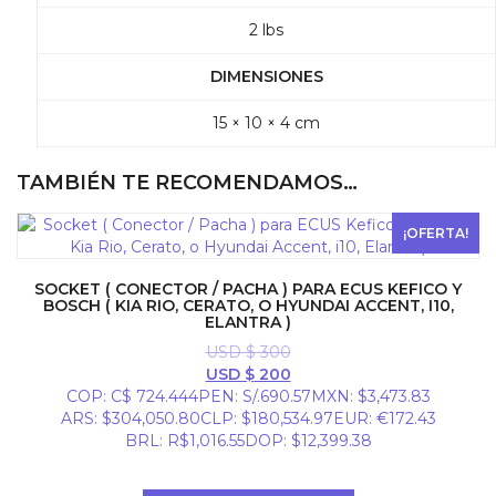
2 lbs
DIMENSIONES
15 × 10 × 4 cm
TAMBIÉN TE RECOMENDAMOS…
¡OFERTA!
SOCKET ( CONECTOR / PACHA ) PARA ECUS KEFICO Y
BOSCH ( KIA RIO, CERATO, O HYUNDAI ACCENT, I10,
ELANTRA )
USD $
300
El
El
USD $
200
precio
precio
COP
:
C$ 724.444
PEN
:
S/.690.57
MXN
:
$3,473.83
original
actual
ARS
:
$304,050.80
CLP
:
$180,534.97
EUR
:
€172.43
era:
es:
BRL
:
R$1,016.55
DOP
:
$12,399.38
USD
USD
$ 300.
$ 200.