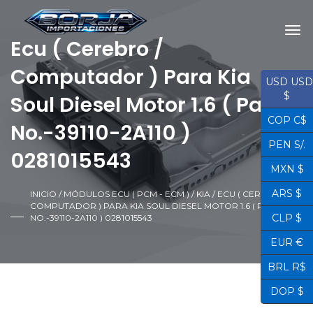
Ecu ( Cerebro /
Computador ) Para Kia
USD USD
$
Soul Diesel Motor 1.6 ( Parte
COP C$
No.-39110-2A110 )
PEN S/.
0281015543
MXN $
ARS $
INICIO
/
MÓDULOS ECU ( PCM - ECM )
/
KIA
/ ECU ( CEREBRO /
COMPUTADOR ) PARA KIA SOUL DIESEL MOTOR 1.6 ( PARTE
CLP $
NO.-39110-2A110 ) 0281015543
EUR €
BRL R$
DOP $