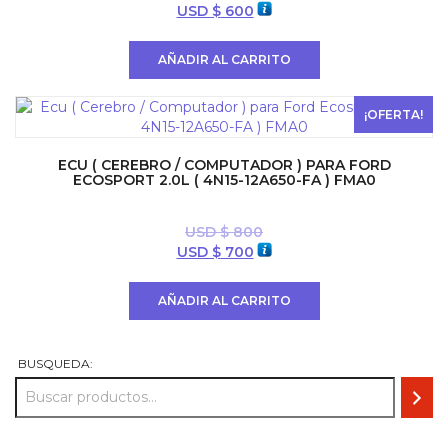
El
El
USD $
600
precio
precio
original
actual
AÑADIR AL CARRITO
era:
es:
USD
USD
$ 800.
$ 600.
¡OFERTA!
ECU ( CEREBRO / COMPUTADOR ) PARA FORD
ECOSPORT 2.0L ( 4N15-12A650-FA ) FMA0
USD $
800
El
El
USD $
700
precio
precio
original
actual
AÑADIR AL CARRITO
era:
es:
USD
USD
$ 800.
$ 700.
BUSQUEDA: