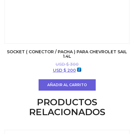
SOCKET ( CONECTOR / PACHA ) PARA CHEVROLET SAIL
1.4L
USD $
300
El
El
USD $
200
precio
precio
original
actual
AÑADIR AL CARRITO
era:
es:
USD
USD
PRODUCTOS
$ 300.
$ 200.
RELACIONADOS