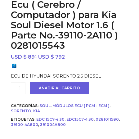
Ecu ( Cerebro /
Computador ) para Kia
Soul Diesel Motor 1.6 (
Parte No.-39110-2A110 )
0281015543
El
El
USD $
891
USD $
792
precio
precio
original
actual
ECU DE HYUNDAI SORENTO 2.5 DIESEL
era:
es:
USD
USD
Ecu
AÑADIR AL CARRITO
$ 891.
$ 792.
(
Cerebro
/
CATEGORÍAS:
SOUL
,
MÓDULOS ECU ( PCM - ECM )
,
Computador
SORENTO
,
KIA
)
ETIQUETAS:
EDC 15C7-4.30
,
EDC15C7-4.30
,
0281011580
,
para
39100-4A800
,
391004A800
Kia
Soul
Diesel