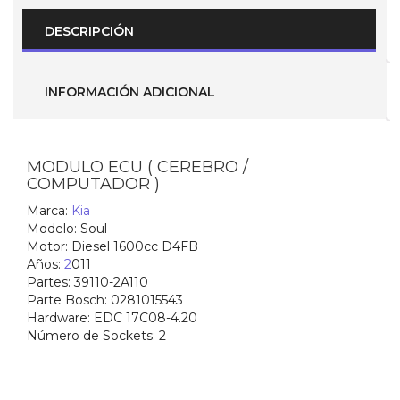
Motor
1.6
DESCRIPCIÓN
(
Parte
No.-39110-
2A110
INFORMACIÓN ADICIONAL
)
0281015543
cantidad
MODULO ECU ( CEREBRO /
COMPUTADOR )
Marca:
Kia
Modelo:
Soul
Motor: Diesel 1600cc D4FB
Años:
2
011
Partes: 39110-2A110
Parte Bosch:
0281015543
Hardware:
EDC 17C08-4.20
Número de Sockets:
2