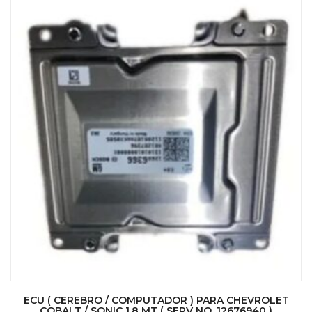
ECU ( CEREBRO / COMPUTADOR ) PARA CHEVROLET
COBALT / SONIC 1.8 MT ( SERV NO. 12676940 )