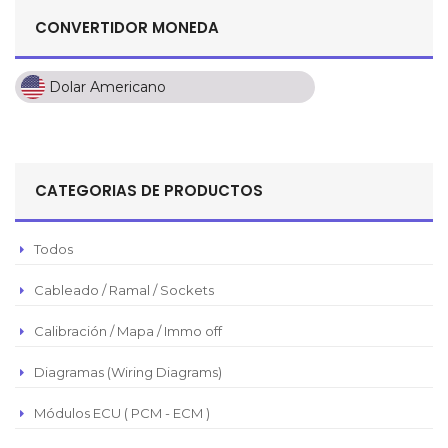
CONVERTIDOR MONEDA
Dolar Americano
Dolar Americano
Peso Colombiano
Sol Peruano
CATEGORIAS DE PRODUCTOS
Pesos Mexicanos
Peso Argentino
Todos
Peso Chileno
Cableado / Ramal / Sockets
Euro
Real Brasilero
Calibración / Mapa / Immo off
Republica Domincana
Diagramas (Wiring Diagrams)
Módulos ECU ( PCM - ECM )