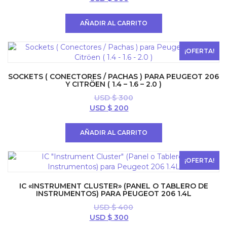
precio
precio
original
actual
AÑADIR AL CARRITO
era:
es:
USD
USD
$ 400.
$ 300.
¡OFERTA!
SOCKETS ( CONECTORES / PACHAS ) PARA PEUGEOT 206
Y CITRÖEN ( 1.4 – 1.6 – 2.0 )
USD $
300
El
El
USD $
200
precio
precio
original
actual
AÑADIR AL CARRITO
era:
es:
USD
USD
$ 300.
$ 200.
¡OFERTA!
IC «INSTRUMENT CLUSTER» (PANEL O TABLERO DE
INSTRUMENTOS) PARA PEUGEOT 206 1.4L
USD $
400
El
El
USD $
300
precio
precio