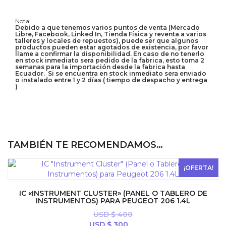
Nota:
Debido a que tenemos varios puntos de venta (Mercado
Libre, Facebook, Linked In, Tienda Física y reventa a varios
talleres y locales de repuestos), puede ser que algunos
productos pueden estar agotados de existencia, por favor
llame a confirmar la disponibilidad. En caso de no tenerlo
en stock inmediato sera pedido de la fabrica, esto toma 2
semanas para la importación desde la fabrica hasta
Ecuador. Si se encuentra en stock inmediato sera enviado
o instalado entre 1 y 2 días ( tiempo de despacho y entrega
)
TAMBIÉN TE RECOMENDAMOS…
¡OFERTA!
IC «INSTRUMENT CLUSTER» (PANEL O TABLERO DE
INSTRUMENTOS) PARA PEUGEOT 206 1.4L
USD $
400
El
El
USD $
300