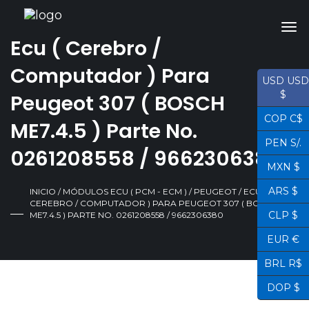
Ecu ( Cerebro /
Computador ) Para
USD USD
$
Peugeot 307 ( BOSCH
COP C$
ME7.4.5 ) Parte No.
PEN S/.
0261208558 / 9662306380
MXN $
ARS $
INICIO
/
MÓDULOS ECU ( PCM - ECM )
/
PEUGEOT
/ ECU (
CEREBRO / COMPUTADOR ) PARA PEUGEOT 307 ( BOSCH
CLP $
ME7.4.5 ) PARTE NO. 0261208558 / 9662306380
EUR €
BRL R$
DOP $