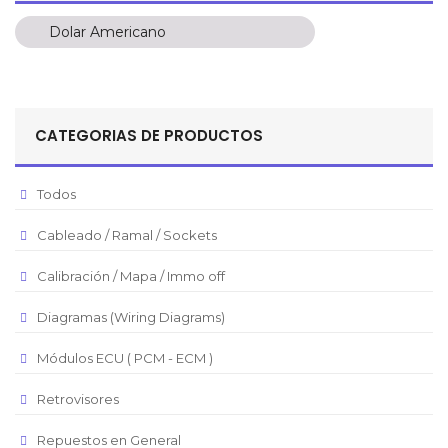
Dolar Americano
Dolar Americano
Peso Colombiano
Sol Peruano
CATEGORIAS DE PRODUCTOS
Pesos Mexicanos
Peso Argentino
Todos
Peso Chileno
Cableado / Ramal / Sockets
Euro
Real Brasilero
Calibración / Mapa / Immo off
Republica Domincana
Diagramas (Wiring Diagrams)
Módulos ECU ( PCM - ECM )
Retrovisores
Repuestos en General