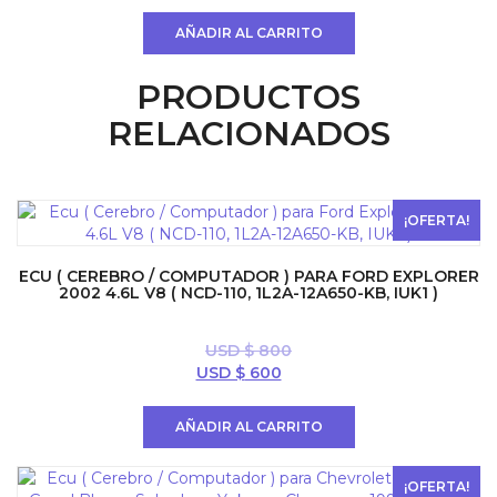
original
actual
AÑADIR AL CARRITO
era:
es:
USD
USD
PRODUCTOS
$ 400.
$ 300.
RELACIONADOS
¡OFERTA!
ECU ( CEREBRO / COMPUTADOR ) PARA FORD EXPLORER
2002 4.6L V8 ( NCD-110, 1L2A-12A650-KB, IUK1 )
USD $
800
El
El
USD $
600
precio
precio
original
actual
AÑADIR AL CARRITO
era:
es:
USD
USD
$ 800.
$ 600.
¡OFERTA!