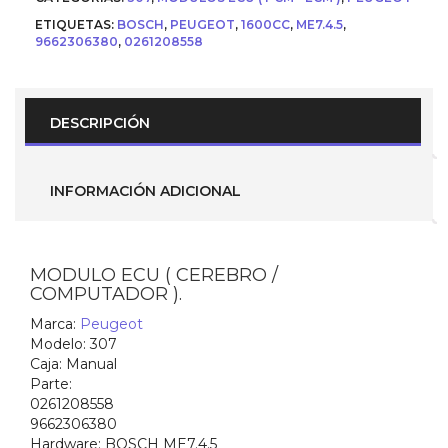
Computador
)
ETIQUETAS:
BOSCH
,
PEUGEOT
,
1600CC
,
ME7.4.5
,
para
9662306380
,
0261208558
Peugeot
307
(
BOSCH
DESCRIPCIÓN
ME7.4.5
)
Parte
No.
INFORMACIÓN ADICIONAL
0261208558
/
9662306380
cantidad
MODULO ECU ( CEREBRO /
COMPUTADOR ).
Marca:
Peugeot
Modelo:
307
Caja:
Manual
Parte:
0261208558
9662306380
Hardware:
BOSCH ME7.4.5