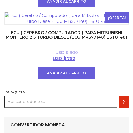
AÑADIR AL CARRITO
era:
es:
USD
USD
$ 800.
$ 700.
¡OFERTA!
ECU ( CEREBRO / COMPUTADOR ) PARA MITSUBISHI
MONTERO 2.5 TURBO DIESEL (ECU MR577140) E6T01481
USD $
900
El
El
USD $
792
precio
precio
original
actual
AÑADIR AL CARRITO
era:
es:
USD
USD
$ 900.
$ 792.
BUSQUEDA:
CONVERTIDOR MONEDA