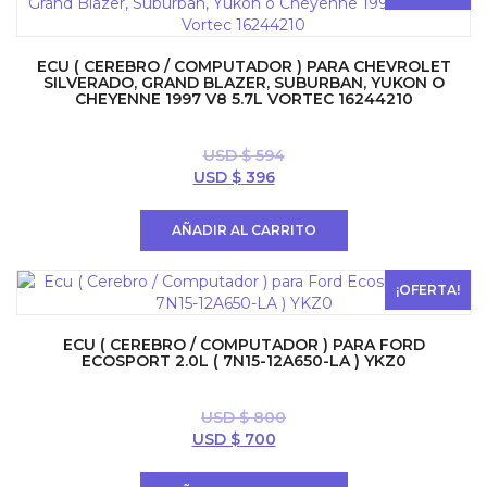
ECU ( CEREBRO / COMPUTADOR ) PARA CHEVROLET
SILVERADO, GRAND BLAZER, SUBURBAN, YUKON O
CHEYENNE 1997 V8 5.7L VORTEC 16244210
USD $
594
El
El
USD $
396
precio
precio
original
actual
AÑADIR AL CARRITO
era:
es:
USD
USD
$ 594.
$ 396.
¡OFERTA!
ECU ( CEREBRO / COMPUTADOR ) PARA FORD
ECOSPORT 2.0L ( 7N15-12A650-LA ) YKZ0
USD $
800
El
El
USD $
700
precio
precio
original
actual