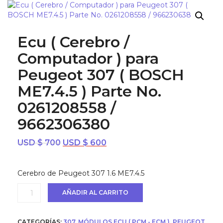
¡OFERTA!
Ecu ( Cerebro /
Computador ) para
Peugeot 307 ( BOSCH
ME7.4.5 ) Parte No.
0261208558 /
9662306380
El
El
USD $
700
USD $
600
precio
precio
original
actual
Cerebro de Peugeot 307 1.6 ME7.4.5
era:
es:
USD
USD
Ecu
AÑADIR AL CARRITO
$ 700.
$ 600.
(
Cerebro
/
CATEGORÍAS:
307
,
MÓDULOS ECU ( PCM - ECM )
,
PEUGEOT