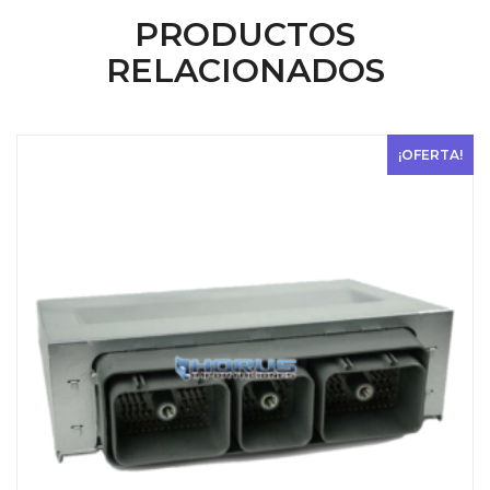
USD
USD
PRODUCTOS
$ 200.
$ 150.
RELACIONADOS
¡OFERTA!