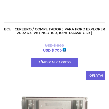
ECU ( CEREBRO / COMPUTADOR ) PARA FORD EXPLORER
2002 4.0 V6 ( NCD-100, 1U7A-12A650-GSB )
USD $
800
El
El
USD $
700
precio
precio
original
actual
AÑADIR AL CARRITO
era:
es:
USD
USD
$ 800.
$ 700.
¡OFERTA!