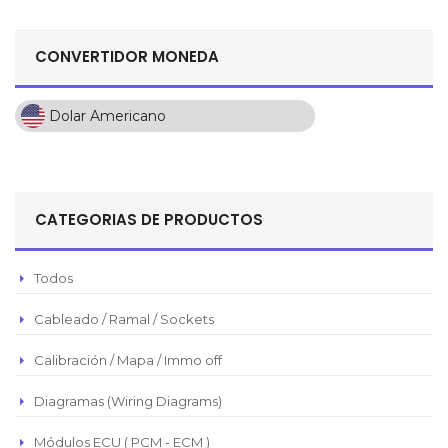
CONVERTIDOR MONEDA
Dolar Americano
Dolar Americano
Peso Colombiano
Sol Peruano
CATEGORIAS DE PRODUCTOS
Pesos Mexicanos
Peso Argentino
Todos
Peso Chileno
Cableado / Ramal / Sockets
Euro
Real Brasilero
Calibración / Mapa / Immo off
Republica Domincana
Diagramas (Wiring Diagrams)
Módulos ECU ( PCM - ECM )