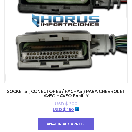
SOCKETS ( CONECTORES / PACHAS ) PARA CHEVROLET
AVEO – AVEO FAMILY
USD $
200
El
El
USD $
150
precio
precio
original
actual
AÑADIR AL CARRITO
era:
es: