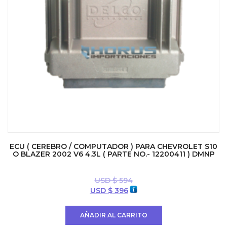
ECU ( CEREBRO / COMPUTADOR ) PARA CHEVROLET S10
O BLAZER 2002 V6 4.3L ( PARTE NO.- 12200411 ) DMNP
USD $
594
El
El
USD $
396
precio
precio
original
actual
AÑADIR AL CARRITO
era:
es: