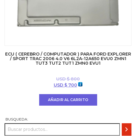
ECU ( CEREBRO / COMPUTADOR ) PARA FORD EXPLORER
/ SPORT TRAC 2006 4.0 V6 6L2A-12A650 EVU0 ZMN1
TUT3 TUT2 TUT1 ZMN0 EVU1
USD $
800
El
El
USD $
700
precio
precio
original
actual
AÑADIR AL CARRITO
era:
es:
USD
USD
$ 800.
$ 700.
BUSQUEDA: