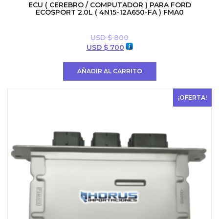
ECU ( CEREBRO / COMPUTADOR ) PARA FORD
ECOSPORT 2.0L ( 4N15-12A650-FA ) FMA0
USD $
800
El
El
USD $
700
precio
precio
original
actual
AÑADIR AL CARRITO
era:
es:
USD
USD
$ 800.
$ 700.
¡OFERTA!