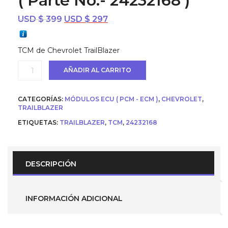
( Parte No.- 24232168 )
El
El
USD $
399
USD $
297
precio
precio
original
actual
TCM de Chevrolet TrailBlazer
era:
es:
USD
USD
TCM
AÑADIR AL CARRITO
$ 399.
$ 297.
(
Modulo
Caja
CATEGORÍAS:
MÓDULOS ECU ( PCM - ECM )
,
CHEVROLET
,
Automática
TRAILBLAZER
)
Trailblazer
ETIQUETAS:
TRAILBLAZER
,
TCM
,
24232168
(
Parte
No.-
24232168
DESCRIPCIÓN
)
cantidad
INFORMACIÓN ADICIONAL