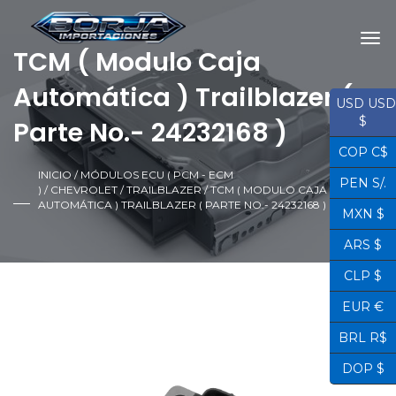
TCM ( Modulo Caja
Automática ) Trailblazer (
USD USD
$
Parte No.- 24232168 )
COP C$
INICIO
/
MÓDULOS ECU ( PCM - ECM
PEN S/.
)
/
CHEVROLET
/
TRAILBLAZER
/ TCM ( MODULO CAJA
AUTOMÁTICA ) TRAILBLAZER ( PARTE NO.- 24232168 )
MXN $
ARS $
CLP $
EUR €
BRL R$
¡OFERTA!
DOP $