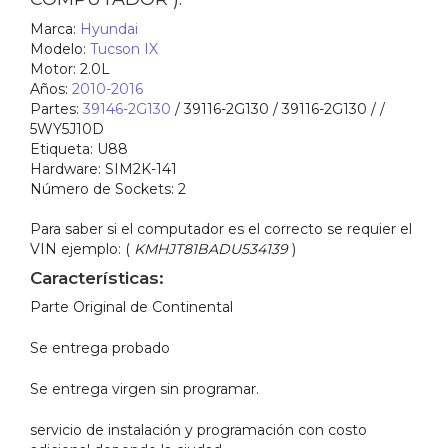
Marca:
Hyundai
Modelo:
Tucson IX
Motor:
2.0L
Años:
2010-2016
Partes:
39146-2G130
/ 39116-2G130 / 39116-2G130 / /
5WY5J10D
Etiqueta:
U88
Hardware:
SIM2K-141
Número de Sockets:
2
Para saber si el computador es el correcto se requier el
VIN ejemplo: (
KMHJT81BADU534139
)
Características:
Parte Original de Continental
Se entrega probado
Se entrega virgen sin programar.
servicio de instalación y programación con costo