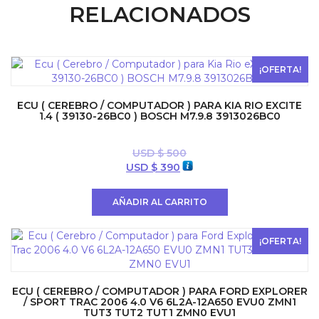
RELACIONADOS
¡OFERTA!
ECU ( CEREBRO / COMPUTADOR ) PARA KIA RIO EXCITE
1.4 ( 39130-26BC0 ) BOSCH M7.9.8 3913026BC0
USD $
500
El
El
USD $
390
precio
precio
original
actual
AÑADIR AL CARRITO
era:
es:
USD
USD
$ 500.
$ 390.
¡OFERTA!
ECU ( CEREBRO / COMPUTADOR ) PARA FORD EXPLORER
/ SPORT TRAC 2006 4.0 V6 6L2A-12A650 EVU0 ZMN1
TUT3 TUT2 TUT1 ZMN0 EVU1