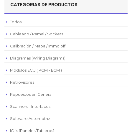
CATEGORIAS DE PRODUCTOS
Pesos Mexicanos
Peso Argentino
Todos
Peso Chileno
Cableado / Ramal / Sockets
Euro
Real Brasilero
Calibración / Mapa / Immo off
Republica Domincana
Diagramas (Wiring Diagrams)
Módulos ECU ( PCM - ECM )
Retrovisores
Repuestos en General
Scanners - Interfaces
Software Automotriz
IC´s (Paneles/Tableros)