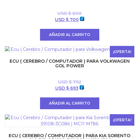
USD $
800
El
El
USD $
700
precio
precio
original
actual
AÑADIR AL CARRITO
era:
es:
USD
USD
$ 800.
$ 700.
¡OFERTA!
ECU ( CEREBRO / COMPUTADOR ) PARA VOLKWAGEN
GOL POWER
USD $
792
El
El
USD $
693
precio
precio
original
actual
AÑADIR AL CARRITO
era:
es:
USD
USD
$ 792.
$ 693.
¡OFERTA!
ECU ( CEREBRO / COMPUTADOR ) PARA KIA SORENTO