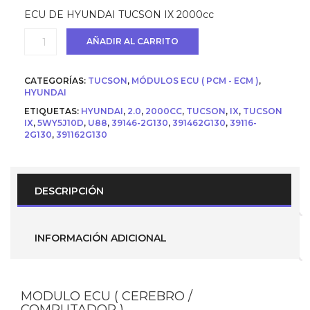
original
actual
ECU DE HYUNDAI TUCSON IX 2000cc
era:
es:
USD
USD
Ecu
AÑADIR AL CARRITO
$ 900.
$ 800.
(
Cerebro
/
CATEGORÍAS:
TUCSON
,
MÓDULOS ECU ( PCM - ECM )
,
Computador
HYUNDAI
)
ETIQUETAS:
HYUNDAI
,
2.0
,
2000CC
,
TUCSON
,
IX
,
TUCSON
para
IX
,
5WY5J10D
,
U88
,
39146-2G130
,
391462G130
,
39116-
Hyundai
2G130
,
391162G130
Tucson
iX
35
2.0
(
DESCRIPCIÓN
39116-
2G130
/
39146-
INFORMACIÓN ADICIONAL
2G130
)
5WY5J10D
U88
cantidad
MODULO ECU ( CEREBRO /
COMPUTADOR ).