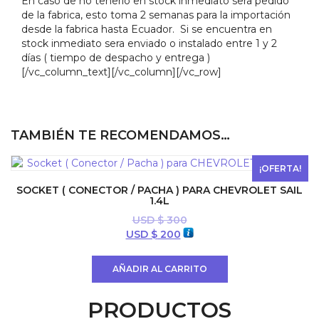
En caso de no tenerlo en stock inmediato sera pedido
de la fabrica, esto toma 2 semanas para la importación
desde la fabrica hasta Ecuador. Si se encuentra en
stock inmediato sera enviado o instalado entre 1 y 2
días ( tiempo de despacho y entrega )
[/vc_column_text][/vc_column][/vc_row]
TAMBIÉN TE RECOMENDAMOS…
¡OFERTA!
SOCKET ( CONECTOR / PACHA ) PARA CHEVROLET SAIL
1.4L
USD $
300
El
El
USD $
200
precio
precio
original
actual
AÑADIR AL CARRITO
era:
es:
USD
USD
PRODUCTOS
$ 300.
$ 200.