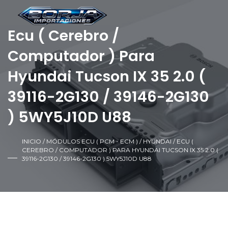
Ecu ( Cerebro /
Computador ) Para
Hyundai Tucson IX 35 2.0 (
39116-2G130 / 39146-2G130
) 5WY5J10D U88
INICIO
/
MÓDULOS ECU ( PCM - ECM )
/
HYUNDAI
/ ECU (
CEREBRO / COMPUTADOR ) PARA HYUNDAI TUCSON IX 35 2.0 (
39116-2G130 / 39146-2G130 ) 5WY5J10D U88