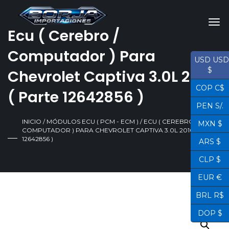
Ecu ( Cerebro /
Computador ) Para
USD USD
$
Chevrolet Captiva 3.0L 2010
COP C$
( Parte 12642856 )
PEN S/.
INICIO
/
MÓDULOS ECU ( PCM - ECM )
/ ECU ( CEREBRO /
MXN $
COMPUTADOR ) PARA CHEVROLET CAPTIVA 3.0L 2010 ( PARTE
12642856 )
ARS $
CLP $
EUR €
BRL R$
DOP $
¡OFERTA!