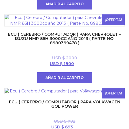
original
actual
AÑADIR AL CARRITO
era:
es:
USD
USD
$ 500.
$ 397.
¡OFERTA!
ECU ( CEREBRO / COMPUTADOR ) PARA CHEVROLET –
ISUZU NMR 85H 3000CC AÑO 2013 ( PARTE NO.
8980399478 )
USD $
2000
El
El
USD $
1800
precio
precio
original
actual
AÑADIR AL CARRITO
era:
es:
USD
USD
$ 2000.
$ 1800.
¡OFERTA!
ECU ( CEREBRO / COMPUTADOR ) PARA VOLKWAGEN
GOL POWER
USD $
792
El
El
USD $
693