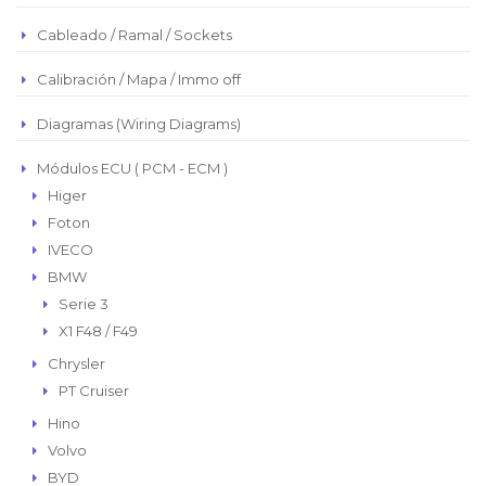
Peso Chileno
Cableado / Ramal / Sockets
Euro
Real Brasilero
Calibración / Mapa / Immo off
Republica Domincana
Diagramas (Wiring Diagrams)
Módulos ECU ( PCM - ECM )
Higer
Foton
IVECO
BMW
Serie 3
X1 F48 / F49
Chrysler
PT Cruiser
Hino
Volvo
BYD