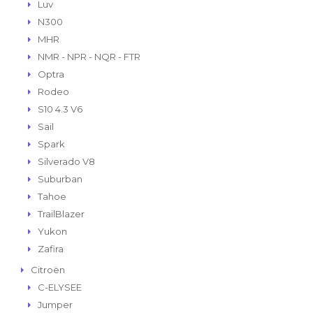
Luv
N300
MHR
NMR - NPR - NQR - FTR
Optra
Rodeo
S10 4.3 V6
Sail
Spark
Silverado V8
Suburban
Tahoe
TrailBlazer
Yukon
Zafira
Citroën
C-ELYSEE
Jumper