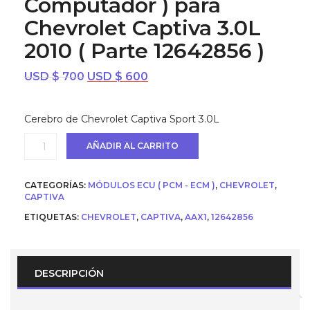
Computador ) para
Chevrolet Captiva 3.0L
2010 ( Parte 12642856 )
El
El
USD $
700
USD $
600
precio
precio
original
actual
Cerebro de Chevrolet Captiva Sport 3.0L
era:
es:
USD
USD
Ecu
AÑADIR AL CARRITO
$ 700.
$ 600.
(
Cerebro
/
CATEGORÍAS:
MÓDULOS ECU ( PCM - ECM )
,
CHEVROLET
,
Computador
CAPTIVA
)
para
ETIQUETAS:
CHEVROLET
,
CAPTIVA
,
AAX1
,
12642856
Chevrolet
Captiva
3.0L
2010
DESCRIPCIÓN
(
Parte
12642856