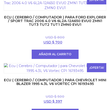
ECU ( CEREBRO / COMPUTADOR ) PARA FORD EXPLORER
/ SPORT TRAC 2006 4.0 V6 6L2A-12A650 EVU0 ZMN1
TUT3 TUT2 TUT1 ZMN0 EVU1
USD $
800
El
El
USD $
700
precio
precio
original
actual
AÑADIR AL CARRITO
era:
es:
USD
USD
$ 800.
$ 700.
¡OFERTA!
ECU ( CEREBRO / COMPUTADOR ) PARA CHEVROLET MINI
BLAZER 1995 4.3L V6 VORTEC CPI 16193495
USD $
500
El
El
USD $
397
precio
precio