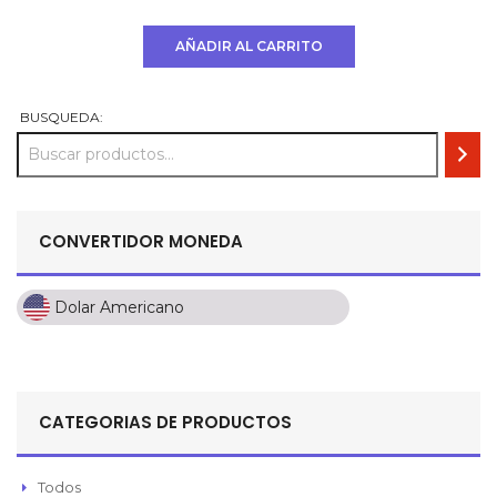
precio
precio
original
actual
AÑADIR AL CARRITO
era:
es:
USD
USD
$ 792.
$ 693.
BUSQUEDA:
CONVERTIDOR MONEDA
Dolar Americano
Dolar Americano
Peso Colombiano
Sol Peruano
CATEGORIAS DE PRODUCTOS
Pesos Mexicanos
Peso Argentino
Todos