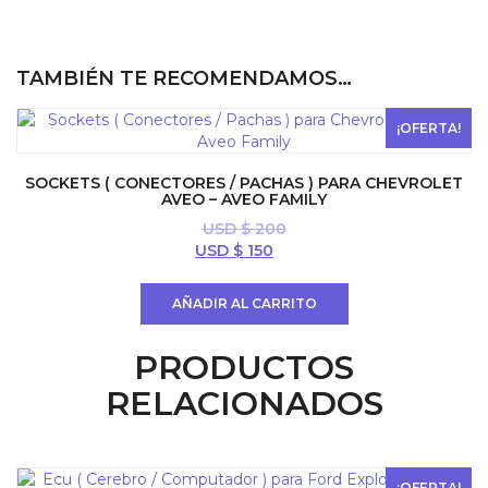
TAMBIÉN TE RECOMENDAMOS…
¡OFERTA!
SOCKETS ( CONECTORES / PACHAS ) PARA CHEVROLET
AVEO – AVEO FAMILY
USD $
200
El
El
USD $
150
precio
precio
original
actual
AÑADIR AL CARRITO
era:
es:
USD
USD
PRODUCTOS
$ 200.
$ 150.
RELACIONADOS
¡OFERTA!