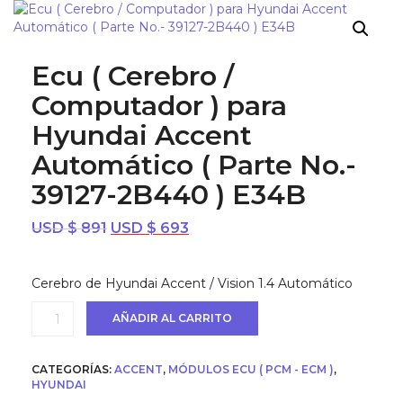
¡OFERTA!
Ecu ( Cerebro /
Computador ) para
Hyundai Accent
Automático ( Parte No.-
39127-2B440 ) E34B
El
El
USD $
891
USD $
693
precio
precio
original
actual
Cerebro de Hyundai Accent / Vision 1.4 Automático
era:
es:
USD
USD
Ecu
AÑADIR AL CARRITO
$ 891.
$ 693.
(
Cerebro
/
CATEGORÍAS:
ACCENT
,
MÓDULOS ECU ( PCM - ECM )
,
Computador
HYUNDAI
)