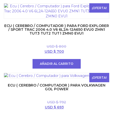
USD
USD
$ 900.
$ 792.
¡OFERTA!
ECU ( CEREBRO / COMPUTADOR ) PARA FORD EXPLORER
/ SPORT TRAC 2006 4.0 V6 6L2A-12A650 EVU0 ZMN1
TUT3 TUT2 TUT1 ZMN0 EVU1
USD $
800
El
El
USD $
700
precio
precio
original
actual
AÑADIR AL CARRITO
era:
es:
USD
USD
$ 800.
$ 700.
¡OFERTA!
ECU ( CEREBRO / COMPUTADOR ) PARA VOLKWAGEN
GOL POWER
USD $
792
El
El
USD $
693
precio
precio