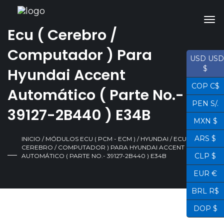
Ecu ( Cerebro /
Computador ) Para
USD USD
$
Hyundai Accent
COP C$
Automático ( Parte No.-
PEN S/.
39127-2B440 ) E34B
MXN $
ARS $
INICIO
/
MÓDULOS ECU ( PCM - ECM )
/
HYUNDAI
/ ECU (
CEREBRO / COMPUTADOR ) PARA HYUNDAI ACCENT
CLP $
AUTOMÁTICO ( PARTE NO.- 39127-2B440 ) E34B
EUR €
BRL R$
DOP $