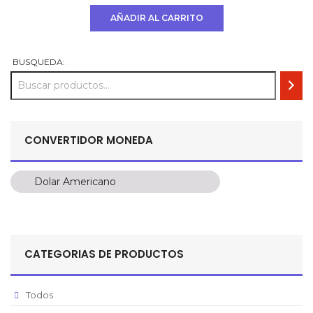
original
actual
AÑADIR AL CARRITO
era:
es:
USD
USD
$ 792.
$ 693.
BUSQUEDA:
CONVERTIDOR MONEDA
Dolar Americano
Dolar Americano
Peso Colombiano
Sol Peruano
CATEGORIAS DE PRODUCTOS
Pesos Mexicanos
Peso Argentino
Todos
Peso Chileno