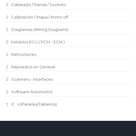
Cableado / Ramal / Sockets
Euro
Real Brasilero
Calibración / Mapa / Immo off
Republica Domincana
Diagramas (Wiring Diagrams)
Módulos ECU ( PCM - ECM )
Retrovisores
Repuestos en General
Scanners - Interfaces
Software Automotriz
IC´s (Paneles/Tableros)