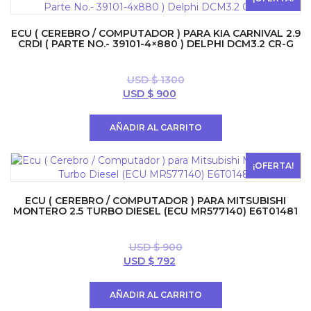
ECU ( CEREBRO / COMPUTADOR ) PARA KIA CARNIVAL 2.9
CRDI ( PARTE NO.- 39101-4×880 ) DELPHI DCM3.2 CR-G
USD $
1300
El
El
USD $
900
precio
precio
original
actual
AÑADIR AL CARRITO
era:
es:
USD
USD
$ 1300.
$ 900.
¡OFERTA!
ECU ( CEREBRO / COMPUTADOR ) PARA MITSUBISHI
MONTERO 2.5 TURBO DIESEL (ECU MR577140) E6T01481
USD $
900
El
El
USD $
792
precio
precio
original
actual
AÑADIR AL CARRITO
era:
es: