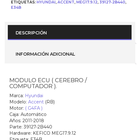
ETIQUETAS:
HYUNDAI
,
ACCENT
,
MEG17.9.12
,
39127-2B440
,
para
E34B
Hyundai
Accent
Automático
(
Parte
DESCRIPCIÓN
No.-
39127-
2B440
)
INFORMACIÓN ADICIONAL
E34B
cantidad
MODULO ECU ( CEREBRO /
COMPUTADOR ).
Marca:
Hyundai
Modelo:
Accent
(RB)
Motor:
( G4FA )
Caja:
Automático
Años:
2011-2018
Parte:
39127-2B440
Hardware:
KEFICO MEG17.9.12
Etiqueta:
E34B